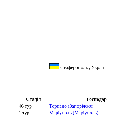
Сімферополь , Україна
Стадія
Господар
46 тур
Торпедо (Запоріжжя)
1 тур
Маріуполь (Маріуполь)