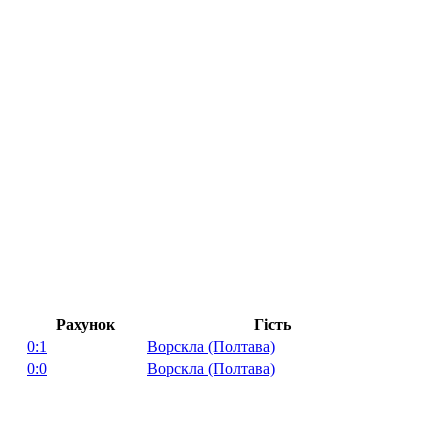
Рахунок
Гість
0:1
Ворскла (Полтава)
0:0
Ворскла (Полтава)