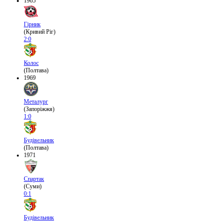
1965
Гірник
(Кривий Ріг)
2:0
Колос
(Полтава)
1969
Металург
(Запоріжжя)
1:0
Будівельник
(Полтава)
1971
Спартак
(Суми)
0:1
Будівельник