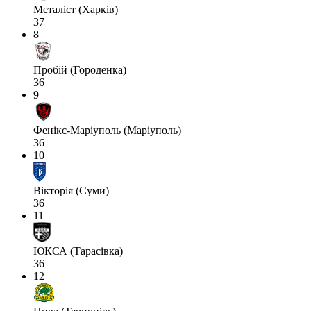
Металіст (Харків)
37
8
Пробій (Городенка)
36
9
Фенікс-Маріуполь (Маріуполь)
36
10
Вікторія (Суми)
36
11
ЮКСА (Тарасівка)
36
12