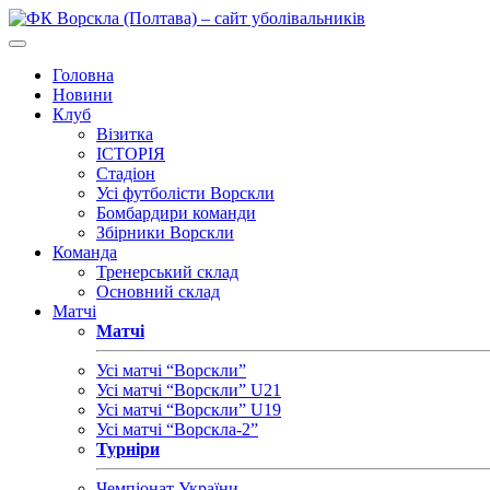
Головна
Новини
Клуб
Візитка
ІСТОРІЯ
Стадіон
Усі футболісти Ворскли
Бомбардири команди
Збірники Ворскли
Команда
Тренерський склад
Основний склад
Матчі
Матчі
Усі матчі “Ворскли”
Усі матчі “Ворскли” U21
Усі матчі “Ворскли” U19
Усі матчі “Ворскла-2”
Турніри
Чемпіонат України