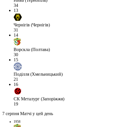
Нива (Тернопіль)
34
13
Чернігів (Чернігів)
31
14
Ворскла (Полтава)
30
15
Поділля (Хмельницький)
21
16
СК Металург (Запоріжжя)
19
7 серпня
Матчі у цей день
1958