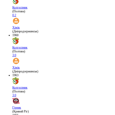
Колгоспник
(Полтава)
0:2
Хімік
(Дніпродзержинськ)
1960
Колгоспник
(Полтава)
3:0
Хімік
(Дніпродзержинськ)
1963
Колгоспник
(Полтава)
3:0
Гірник
(Кривий Ріг)