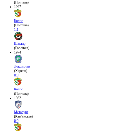
(Полтава)
1967
Колос
(Полтава)
1:1
Шахтар
(Горлівка)
1974
Локомотив
(Херсон)
0:0
Колос
(Полтава)
1982
Металург
(Кам'янське)
0:0