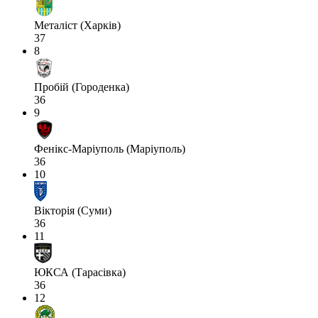
Металіст (Харків)
37
8
Пробій (Городенка)
36
9
Фенікс-Маріуполь (Маріуполь)
36
10
Вікторія (Суми)
36
11
ЮКСА (Тарасівка)
36
12