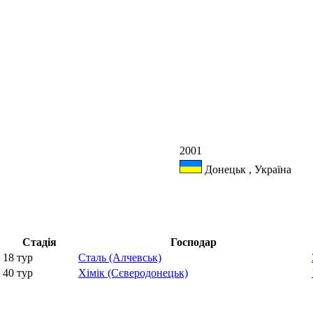
2001
Донецьк , Україна
Стадія
Господар
18 тур
Сталь (Алчевськ)
40 тур
Хімік (Сєверодонецьк)