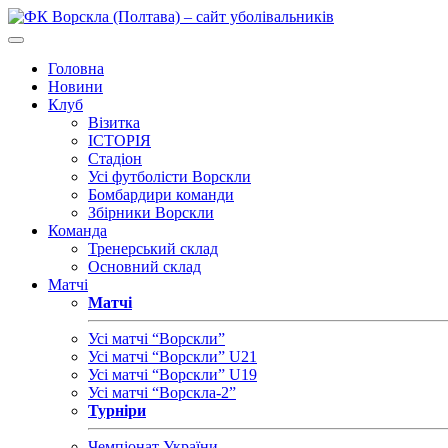
Головна
Новини
Клуб
Візитка
ІСТОРІЯ
Стадіон
Усі футболісти Ворскли
Бомбардири команди
Збірники Ворскли
Команда
Тренерський склад
Основний склад
Матчі
Матчі
Усі матчі “Ворскли”
Усі матчі “Ворскли” U21
Усі матчі “Ворскли” U19
Усі матчі “Ворскла-2”
Турніри
Чемпіонат України