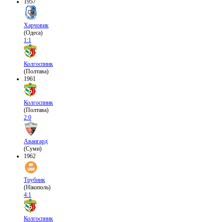
1957
Харчовик
(Одеса)
1:1
Колгоспник
(Полтава)
1961
Колгоспник
(Полтава)
2:0
Авангард
(Суми)
1962
Трубник
(Нікополь)
4:1
Колгоспник