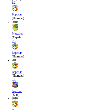
1:2
Ворскла
(Полтава)
2010
Металіст
(Харків)
2:3
Ворскла
(Полтава)
2011
Ворскла
(Полтава)
0:2
Арсенал
(Київ)
2016