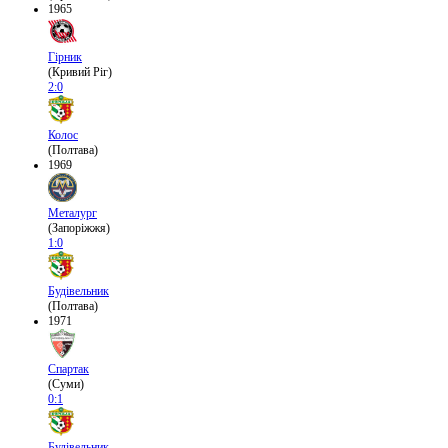
1965
Гірник
(Кривий Ріг)
2:0
Колос
(Полтава)
1969
Металург
(Запоріжжя)
1:0
Будівельник
(Полтава)
1971
Спартак
(Суми)
0:1
Будівельник