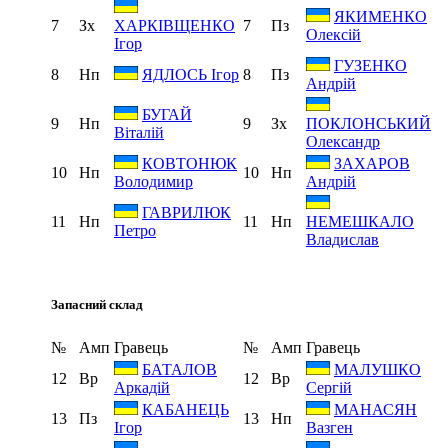
ЯКИМЕНКО
7
Зх
7
Пз
ХАРКІВЩЕНКО
Олексій
Ігор
ГУЗЕНКО
8
Нп
8
Пз
ЯДЛОСЬ Ігор
Андрій
БУГАЙ
9
Нп
9
Зх
ПОКЛОНСЬКИЙ
Віталій
Олександр
КОВТОНЮК
ЗАХАРОВ
10
Нп
10
Нп
Володимир
Андрій
ГАВРИЛЮК
11
Нп
11
Нп
НЕМЕШКАЛО
Петро
Владислав
Запасний склад
№
Амп
Гравець
№
Амп
Гравець
БАТАЛОВ
МАЛУШКО
12
Вр
12
Вр
Аркадій
Сергій
КАБАНЕЦЬ
МАНАСЯН
13
Пз
13
Нп
Ігор
Вазген