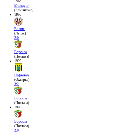
Металург
(Кам'янське)
1990
Волинь
(Луцьк)
2:0
Ворскла
(Полтава)
1992
Нафтовик
(Охтирка)
3:2
Ворскла
(Полтава)
1993
Ворскла
(Полтава)
2:0