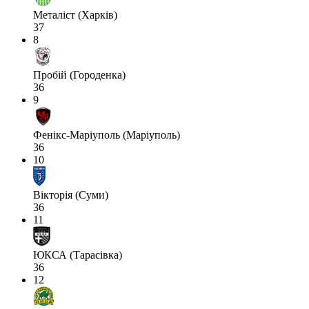
Металіст (Харків)
37
8
Пробій (Городенка)
36
9
Фенікс-Маріуполь (Маріуполь)
36
10
Вікторія (Суми)
36
11
ЮКСА (Тарасівка)
36
12