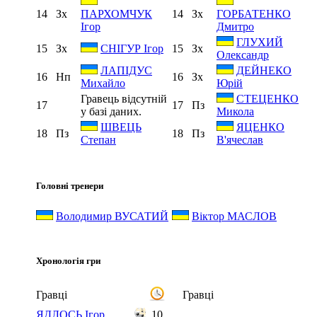
14
Зх
14
Зх
ПАРХОМЧУК
ГОРБАТЕНКО
Ігор
Дмитро
ГЛУХИЙ
15
Зх
15
Зх
СНІГУР Ігор
Олександр
ЛАПІДУС
ДЕЙНЕКО
16
Нп
16
Зх
Михайло
Юрій
Гравець відсутній
СТЕЦЕНКО
17
17
Пз
у базі даних.
Микола
ШВЕЦЬ
ЯЦЕНКО
18
Пз
18
Пз
Степан
В'ячеслав
Головні тренери
Володимир ВУСАТИЙ
Віктор МАСЛОВ
Хронологія гри
Гравці
Гравці
ЯДЛОСЬ Ігор
10