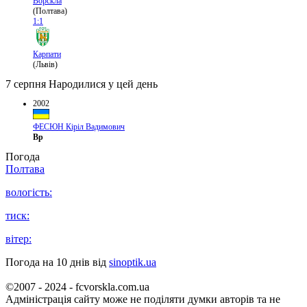
Ворскла
(Полтава)
1:1
Карпати
(Львів)
7 серпня
Народилися у цей день
2002
ФЕСЮН Кіріл Вадимович
Вр
Погода
Полтава
вологість:
тиск:
вітер:
Погода на 10 днів від
sinoptik.ua
©2007 - 2024 - fcvorskla.com.ua
Адміністрація сайту може не поділяти думки авторів та не