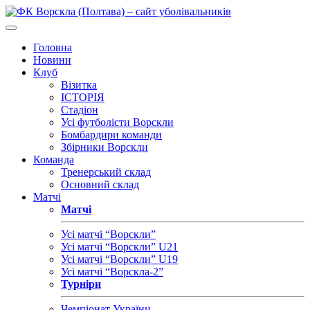
Головна
Новини
Клуб
Візитка
ІСТОРІЯ
Стадіон
Усі футболісти Ворскли
Бомбардири команди
Збірники Ворскли
Команда
Тренерський склад
Основний склад
Матчі
Матчі
Усі матчі “Ворскли”
Усі матчі “Ворскли” U21
Усі матчі “Ворскли” U19
Усі матчі “Ворскла-2”
Турніри
Чемпіонат України