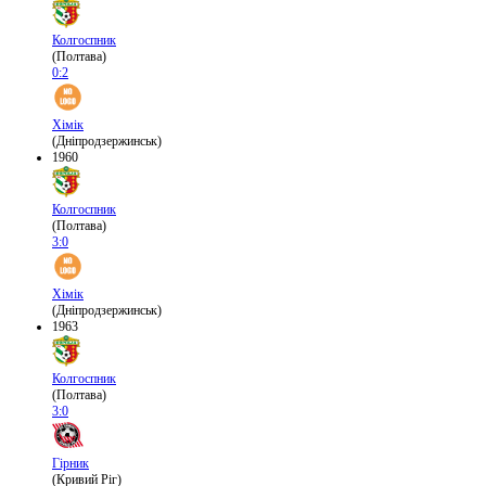
Колгоспник
(Полтава)
0:2
Хімік
(Дніпродзержинськ)
1960
Колгоспник
(Полтава)
3:0
Хімік
(Дніпродзержинськ)
1963
Колгоспник
(Полтава)
3:0
Гірник
(Кривий Ріг)