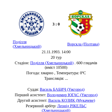
3 : 0
Поділля
Ворскла (Полтава)
(Хмельницький)
21.11.1993. 14:00
20 тур
Стадіон:
Поділля (Хмельницький)
. 600 глядачів
(вміст 10500)
Погода: хмарно , Температура: 0ºC
Трансляція: ...
Суддя:
Василь БАБИЧ (Ужгород)
Перший асистент:
Володимир ЮГАС (Ужгород)
Другий асистент:
Василь КОЗИК (Мукачеве)
Резервний арбітр:
Леонід РІКЕЛЬС
(Хмельницький)