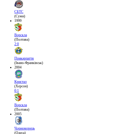
СБТС
(Суми)
1999
Ворскла
(Полтава)
2:0
Прикарпаття
(Івано-Франківськ)
2004
Кристал
(Херсон)
0:1
Ворскла
(Полтава)
2005
Чорноморець
(Одеса)