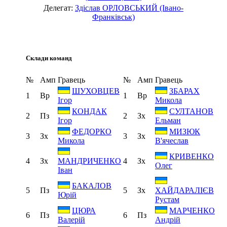
Делегат:
Здіслав ОРЛОВСЬКИЙ (Івано-
Франківськ)
Склади команд
№
Амп
Гравець
№
Амп
Гравець
ШУХОВЦЕВ
ЗБАРАХ
1
Вр
1
Вр
Ігор
Микола
КОНДАК
СУЛТАНОВ
2
Пз
2
Зх
Ігор
Ельман
ФЕДОРКО
МИЗЮК
3
Зх
3
Зх
Микола
В'ячеслав
КРИВЕНКО
4
Зх
4
Зх
МАНДРИЧЕНКО
Олег
Іван
БАКАЛОВ
5
Пз
5
Зх
ХАЙДАРАЛІЄВ
Юрій
Рустам
ЦЮРА
МАРЧЕНКО
6
Пз
6
Пз
Валерій
Андрій