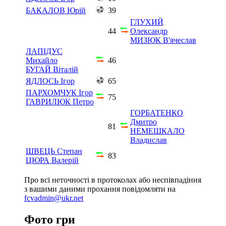
БАКАЛОВ Юрій
39
ГЛУХИЙ
44
Олександр
МИЗЮК В'ячеслав
ЛАПІДУС
Михайло
46
БУГАЙ Віталій
ЯДЛОСЬ Ігор
65
ПАРХОМЧУК Ігор
75
ГАВРИЛЮК Петро
ГОРБАТЕНКО
Дмитро
81
НЕМЕШКАЛО
Владислав
ШВЕЦЬ Степан
83
ЦЮРА Валерій
Про всі неточності в протоколах або неспівпадіння
з вашими даними прохання повідомляти на
fcvadmin@ukr.net
Фото гри