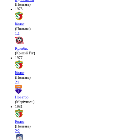
(Полтава)
1975
Колос
(Полтава)
1:1
Кривбас
(Кривий Ріг)
1977
Колос
(Полтава)
2:1
Новатор
(Маріуполь)
1981
Колос
(Полтава)
2:2