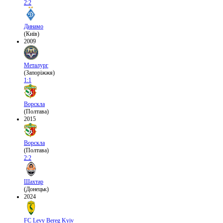
2:2
Динамо
(Київ)
2009
Металург
(Запоріжжя)
1:1
Ворскла
(Полтава)
2015
Ворскла
(Полтава)
2:2
Шахтар
(Донецьк)
2024
FC Levy Bereg Kyiv