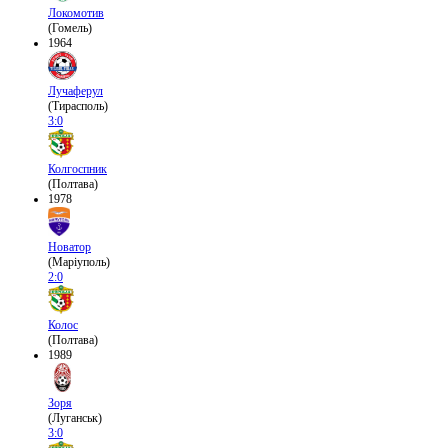
Локомотив
(Гомель)
1964
Лучаферул
(Тирасполь)
3:0
Колгоспник
(Полтава)
1978
Новатор
(Маріуполь)
2:0
Колос
(Полтава)
1989
Зоря
(Луганськ)
3:0