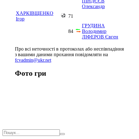
ПІНДЄЄВ
Олександр
ХАРКІВЩЕНКО
71
Ігор
ГРУДИНА
84
Володимир
ЛІФЕРОВ Євген
Про всі неточності в протоколах або неспівпадіння
з вашими даними прохання повідомляти на
fcvadmin@ukr.net
Фото гри