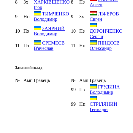
8
Зх
8
Пз
ХАРКІВЩЕНКО
Арсен
Ігор
ТИМЧЕНКО
ЛІФЕРОВ
9
Нп
9
Зх
Володимир
Євген
ЗАЯРНИЙ
10
Пз
10
Пз
ДОРОНЧЕНКО
Володимир
Сергій
ЄРЕМЕЄВ
ПІНДЄЄВ
11
Пз
11
Нп
В'ячеслав
Олександр
Запасний склад
№
Амп
Гравець
№
Амп
Гравець
ГРУДИНА
99
Пз
Володимир
99
Нп
СТРІЛЯНИЙ
Геннадій