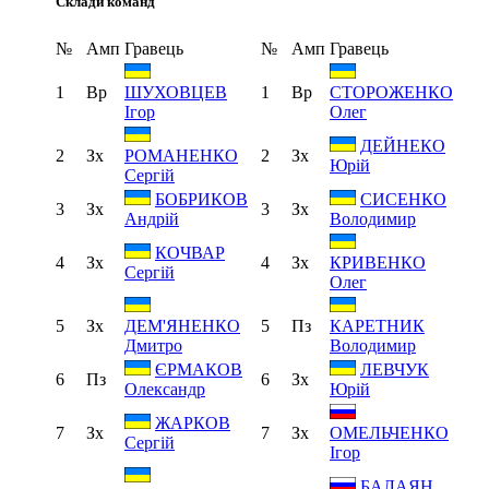
Склади команд
№
Амп
Гравець
№
Амп
Гравець
1
Вр
1
Вр
ШУХОВЦЕВ
СТОРОЖЕНКО
Ігор
Олег
ДЕЙНЕКО
2
Зх
2
Зх
РОМАНЕНКО
Юрій
Сергій
БОБРИКОВ
СИСЕНКО
3
Зх
3
Зх
Андрій
Володимир
КОЧВАР
4
Зх
4
Зх
КРИВЕНКО
Сергій
Олег
5
Зх
5
Пз
ДЕМ'ЯНЕНКО
КАРЕТНИК
Дмитро
Володимир
ЄРМАКОВ
ЛЕВЧУК
6
Пз
6
Зх
Олександр
Юрій
ЖАРКОВ
7
Зх
7
Зх
ОМЕЛЬЧЕНКО
Сергій
Ігор
БАЛАЯН