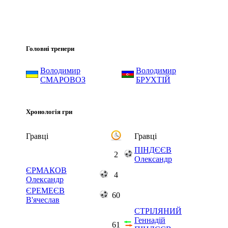
Головні тренери
Володимир
Володимир
СМАРОВОЗ
БРУХТІЙ
Хронологія гри
Гравці
Гравці
ПІНДЄЄВ
2
Олександр
ЄРМАКОВ
4
Олександр
ЄРЕМЕЄВ
60
В'ячеслав
СТРІЛЯНИЙ
Геннадій
61