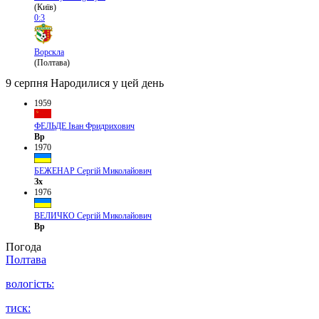
(Київ)
0:3
Ворскла
(Полтава)
9 серпня
Народилися у цей день
1959
ФЕЛЬДЕ Іван Фридрихович
Вр
1970
БЕЖЕНАР Сергій Миколайович
Зх
1976
ВЕЛИЧКО Сергій Миколайович
Вр
Погода
Полтава
вологість:
тиск: