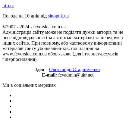
вітер:
Погода на 10 днів від
sinoptik.ua
©2007 - 2024 - fcvorskla.com.ua
Адміністрація сайту може не поділяти думки авторів та не
несе відповідальності за авторські матеріали та передрук з
інших сайтів. При повному, або частковому використанні
матеріалів сайту уболівальників, посилання на
www.fcvorskla.com.ua обов'язкове (для інтернет-ресурсів
гіперпосилання).
Ідея
–
Олександр Стадниченко
E-mail:
fcvadmin@ukr.net
Ми в соціальних мережах