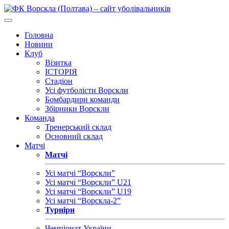
Головна
Новини
Клуб
Візитка
ІСТОРІЯ
Стадіон
Усі футболісти Ворскли
Бомбардири команди
Збірники Ворскли
Команда
Тренерський склад
Основний склад
Матчі
Матчі
Усі матчі “Ворскли”
Усі матчі “Ворскли” U21
Усі матчі “Ворскли” U19
Усі матчі “Ворскла-2”
Турніри
Чемпіонат України