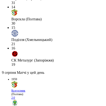
31
14
Ворскла (Полтава)
30
15
Поділля (Хмельницький)
21
16
СК Металург (Запоріжжя)
19
9 серпня
Матчі у цей день
1959
Колгоспник
(Полтава)
2:0