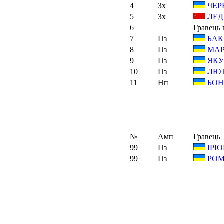
4
Зх
ЧЕР
5
Зх
ЛЕД
6
Гравець 
7
Пз
БАК
8
Пз
МАР
9
Пз
ЯКУ
10
Пз
ЛЮТ
11
Нп
БОН
№
Амп
Гравець
99
Пз
ІРІО
99
Пз
РОМ