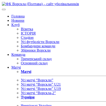
Головна
Новини
Клуб
Візитка
ІСТОРІЯ
Стадіон
Усі футболісти Ворскли
Бомбардири команди
Збірники Ворскли
Команда
Тренерський склад
Основний склад
Матчі
Матчі
Усі матчі “Ворскли”
Усі матчі “Ворскли” U21
Усі матчі “Ворскли” U19
Усі матчі “Ворскла-2”
Турніри
Чемпіонат України