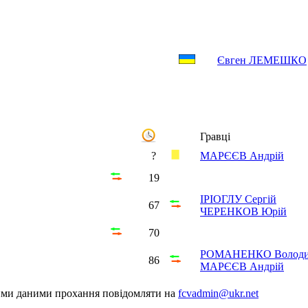
Євген ЛЕМЕШКО
Гравці
?
МАРЄЄВ Андрій
19
ІРІОГЛУ Сергій
67
ЧЕРЕНКОВ Юрій
70
РОМАНЕНКО Волод
86
МАРЄЄВ Андрій
шими даними прохання повідомляти на
fcvadmin@ukr.net