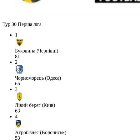
Тур 30
Перша ліга
1
Буковина (Чернівці)
81
2
Чорноморець (Одеса)
65
3
Лівий берег (Київ)
63
4
Агробізнес (Волочиськ)
53