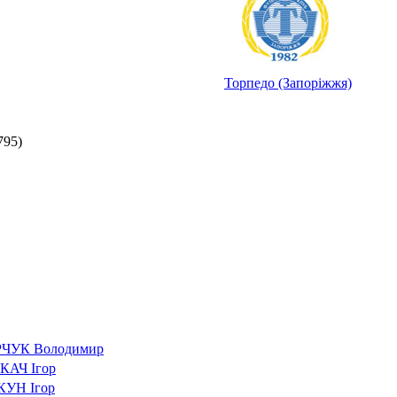
Торпедо (Запоріжжя)
795)
ЧУК Володимир
КАЧ Ігор
КУН Ігор