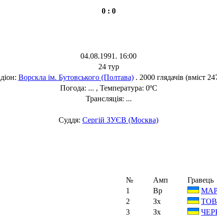
0 : 0
04.08.1991. 16:00
24 тур
діон:
Ворскла ім. Бутовського (Полтава)
. 2000 глядачів (вміст 24
Погода: ... , Температура: 0ºC
Трансляція: ...
Суддя:
Сергій ЗУЄВ (Москва)
№
Амп
Гравець
1
Вр
МАР
2
Зх
ТОВ
3
Зх
ЧЕР