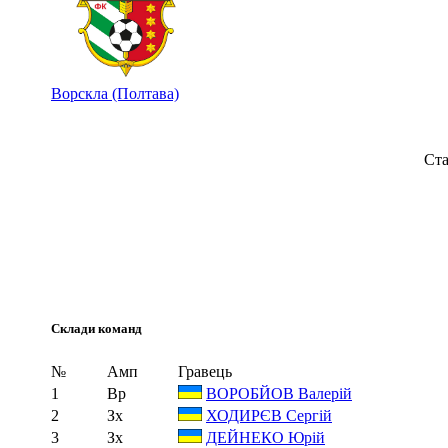
Ворскла (Полтава)
Ста
Склади команд
№
Амп
Гравець
1
Вр
ВОРОБЙОВ Валерій
2
Зх
ХОДИРЄВ Сергій
3
Зх
ДЕЙНЕКО Юрій