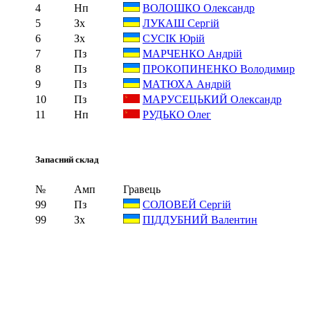
4
Нп
ВОЛОШКО Олександр
5
Зх
ЛУКАШ Сергій
6
Зх
СУСІК Юрій
7
Пз
МАРЧЕНКО Андрій
8
Пз
ПРОКОПИНЕНКО Володимир
9
Пз
МАТЮХА Андрій
10
Пз
МАРУСЕЦЬКИЙ Олександр
11
Нп
РУДЬКО Олег
Запасний склад
№
Амп
Гравець
99
Пз
СОЛОВЕЙ Сергій
99
Зх
ПІДДУБНИЙ Валентин