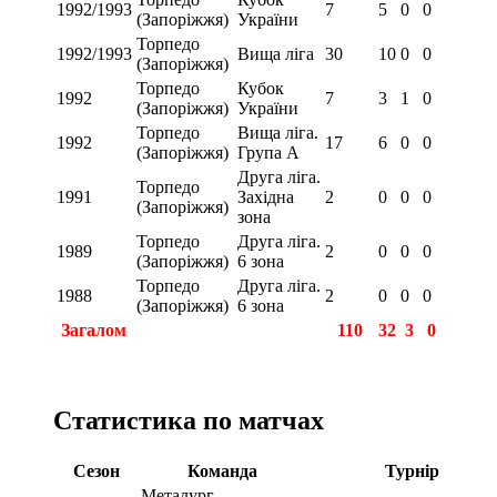
1992/1993
7
5
0
0
(Запоріжжя)
України
Торпедо
1992/1993
Вища ліга
30
10
0
0
(Запоріжжя)
Торпедо
Кубок
1992
7
3
1
0
(Запоріжжя)
України
Торпедо
Вища ліга.
1992
17
6
0
0
(Запоріжжя)
Група А
Друга ліга.
Торпедо
1991
Західна
2
0
0
0
(Запоріжжя)
зона
Торпедо
Друга ліга.
1989
2
0
0
0
(Запоріжжя)
6 зона
Торпедо
Друга ліга.
1988
2
0
0
0
(Запоріжжя)
6 зона
Загалом
110
32
3
0
Статистика по матчах
Сезон
Команда
Турнір
Металург