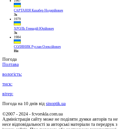
1967
САРТАНІЯ Кахабер Нодарійович
Зх
1979
ХРОЛЬ Геннадій Юрійович
Зх
1984
СОЛЯНИК Руслан Олексійович
Нп
Погода
Полтава
вологість:
тиск:
вітер:
Погода на 10 днів від
sinoptik.ua
©2007 - 2024 - fcvorskla.com.ua
Адміністрація сайту може не поділяти думки авторів та не
несе відповідальності за авторські матеріали та передрук з