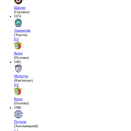
Шахтар
(Горлівка)
1974
Локомотив
(Херсон)
0:0
Колос
(Полтава)
1982
Металург
(Кам'янське)
0:0
Колос
(Полтава)
1988
Поділля
(Хмельницький)
1:1