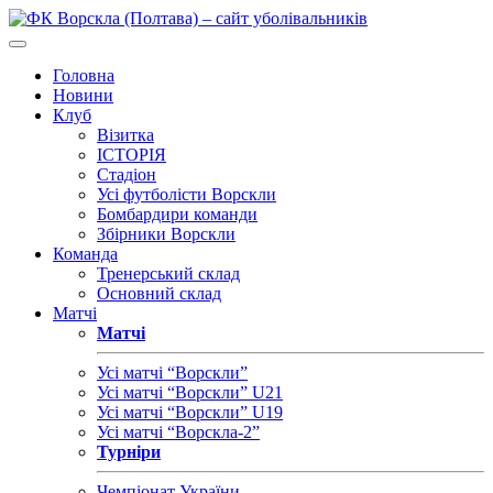
Головна
Новини
Клуб
Візитка
ІСТОРІЯ
Стадіон
Усі футболісти Ворскли
Бомбардири команди
Збірники Ворскли
Команда
Тренерський склад
Основний склад
Матчі
Матчі
Усі матчі “Ворскли”
Усі матчі “Ворскли” U21
Усі матчі “Ворскли” U19
Усі матчі “Ворскла-2”
Турніри
Чемпіонат України