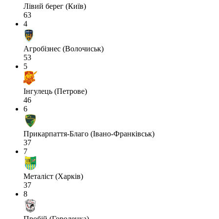
Лівий берег (Київ)
63
4
Агробізнес (Волочиськ)
53
5
Інгулець (Петрове)
46
6
Прикарпаття-Благо (Івано-Франківськ)
37
7
Металіст (Харків)
37
8
Пробій (Городенка)