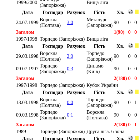
1999/2000
Вища ліга
(Запоріжжя)
Дата
Господар
Рахунок
Гість
Хв.
Ворскла
Металург
24.07.1999
3:0
90
0
0
(Полтава)
(Запоріжжя)
Загалом
1(90)
0
0
1997/1998
Торпедо (Запоріжжя)
Вища ліга
Дата
Господар
Рахунок
Гість
Хв.
Ворскла
Торпедо
29.03.1998
2:0
90
0
0
(Полтава)
(Запоріжжя)
Торпедо
Динамо
09.07.1997
0:3
90
0
0
(Запоріжжя)
(Київ)
Загалом
2(180)
0
0
1997/1998
Торпедо (Запоріжжя)
Кубок України
Дата
Господар
Рахунок
Гість
Хв.
Ворскла
Торпедо
13.03.1998
0:0
90
0
1
(Полтава)
(Запоріжжя)
Торпедо
Ворскла
09.03.1998
0:1
90
0
0
(Запоріжжя)
(Полтава)
Загалом
2(180)
0
1
1989
Торпедо (Запоріжжя)
Друга ліга. 6 зона
Дата
Господар
Рахунок
Гість
Хв.