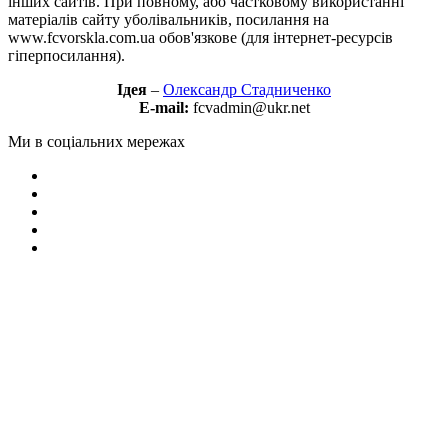
інших сайтів. При повному, або частковому використанні
матеріалів сайту уболівальників, посилання на
www.fcvorskla.com.ua обов'язкове (для інтернет-ресурсів
гіперпосилання).
Ідея
–
Олександр Стадниченко
E-mail:
fcvadmin@ukr.net
Ми в соціальних мережах