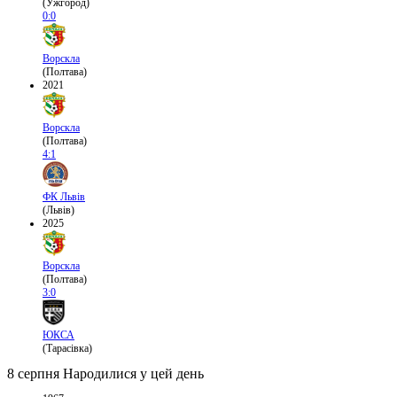
(Ужгород)
0:0
Ворскла
(Полтава)
2021
Ворскла
(Полтава)
4:1
ФК Львів
(Львів)
2025
Ворскла
(Полтава)
3:0
ЮКСА
(Тарасівка)
8 серпня
Народилися у цей день