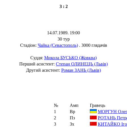
3 : 2
14.07.1989. 19:00
30 тур
Стадіон:
Чайка (Севастополь)
. 3000 глядачів
Суддя:
Микола БУСЬКО (Жовква)
Перший асистент:
Степан ОЛИНЕЦЬ (Львів)
Другий асистент:
Роман ЗАНЬ (Львів)
№
Амп
Гравець
1
Вр
МОРГУН Оле
2
Пз
РОТАНЬ Петр
3
Зх
КИТАЙКО Іго