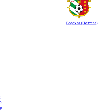
Ворскла (Полтава)
г
о
р