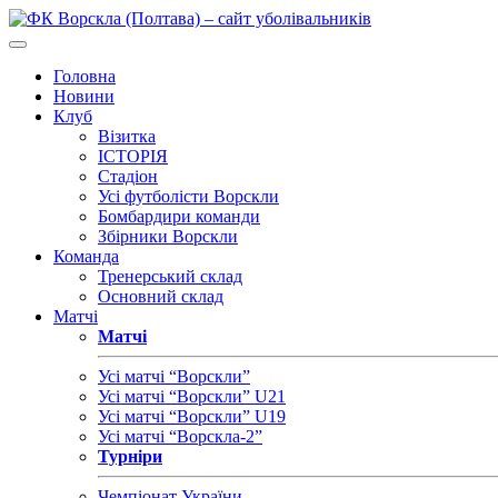
Головна
Новини
Клуб
Візитка
ІСТОРІЯ
Стадіон
Усі футболісти Ворскли
Бомбардири команди
Збірники Ворскли
Команда
Тренерський склад
Основний склад
Матчі
Матчі
Усі матчі “Ворскли”
Усі матчі “Ворскли” U21
Усі матчі “Ворскли” U19
Усі матчі “Ворскла-2”
Турніри
Чемпіонат України