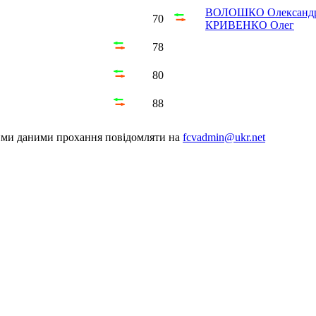
ВОЛОШКО Олександ
70
КРИВЕНКО Олег
78
80
88
шими даними прохання повідомляти на
fcvadmin@ukr.net