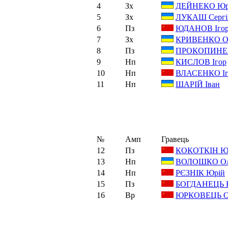
4
Зх
ДЕЙНЕКО Юр
5
Зх
ЛУКАШ Сергі
6
Пз
ЮДАНОВ Іго
7
Зх
КРИВЕНКО О
8
Пз
ПРОКОПИНЕН
9
Нп
КИСЛОВ Ігор
10
Нп
ВЛАСЕНКО Іг
11
Нп
ШАРІЙ Іван
№
Амп
Гравець
12
Пз
КОКОТКІН Ю
13
Нп
ВОЛОШКО Ол
14
Нп
РЄЗНІК Юрій
15
Пз
БОГДАНЕЦЬ В
16
Вр
ЮРКОВЕЦЬ О