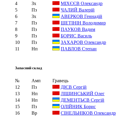
4
Зх
МІХЄЄВ Олександр
5
Пз
ЧАЛИЙ Валерій
6
Зх
АВЕРКОВ Геннадій
7
Пз
ЩЕТІНІН Володимир
8
Пз
ПАУКОВ Вадим
9
Пз
БОРИС Василь
10
Пз
ЗАХАРОВ Олександр
11
Нп
ПАВЛОВ Степан
Запасний склад
№
Амп
Гравець
12
Пз
ДІЄВ Сергій
13
Нп
ЛІЩИНСЬКИЙ Олег
14
Нп
ДЕМЕНТЬЄВ Сергій
15
Пз
ОЛІЙНИК Борис
16
Вр
СІНЕЛЬНІКОВ Олександр