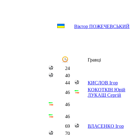
Віктор ПОЖЕЧЕВСЬКИЙ
Гравці
24
40
44
КИСЛОВ Ігор
КОКОТКІН Юрій
46
ЛУКАШ Сергій
46
46
69
ВЛАСЕНКО Ігор
70