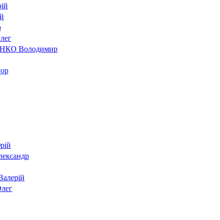
ій
й
р
лег
КО Володимир
ор
рій
ександр
алерій
лег