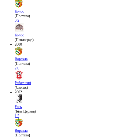
Колос
(Полтава)
0:2
Колос
(Павлоград)
2000
Ворскла
(Полтава)
2:0
Работнічкі
(Скопьє)
2002
Рось
(Біла Церква)
1:2
Ворскла
(Полтава)