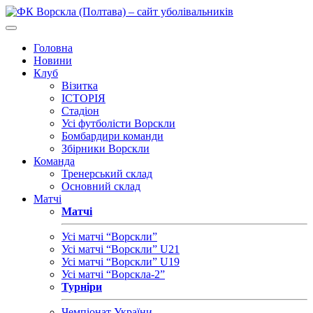
Головна
Новини
Клуб
Візитка
ІСТОРІЯ
Стадіон
Усі футболісти Ворскли
Бомбардири команди
Збірники Ворскли
Команда
Тренерський склад
Основний склад
Матчі
Матчі
Усі матчі “Ворскли”
Усі матчі “Ворскли” U21
Усі матчі “Ворскли” U19
Усі матчі “Ворскла-2”
Турніри
Чемпіонат України