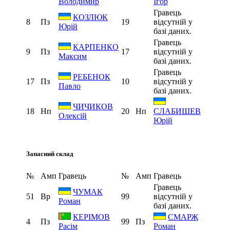
Володимир
Ігор
Гравець
КОЗЛЮК
8
Пз
19
відсутній у
Юрій
базі даних.
Гравець
КАРПЕНКО
9
Пз
17
відсутній у
Максим
базі даних.
Гравець
РЕБЕНОК
17
Пз
10
відсутній у
Павло
базі даних.
ЧИЧИКОВ
18
Нп
20
Нп
СЛАБИШЕВ
Олексій
Юрій
Запасний склад
№
Амп
Гравець
№
Амп
Гравець
Гравець
ЧУМАК
51
Вр
99
відсутній у
Роман
базі даних.
КЕРІМОВ
СМАРЖ
4
Пз
99
Пз
Расім
Роман