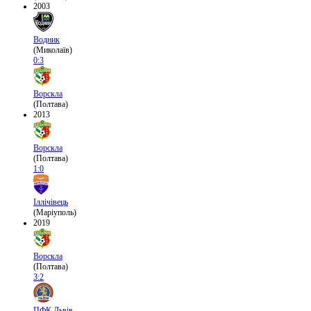
2003
Водник
(Миколаїв)
0:3
Ворскла
(Полтава)
2013
Ворскла
(Полтава)
1:0
Іллічівець
(Маріуполь)
2019
Ворскла
(Полтава)
3:2
ПФК Львів