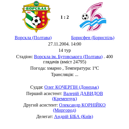
1 : 2
Ворскла (Полтава)
Борисфен (Бориспіль)
27.11.2004. 14:00
14 тур
Стадіон:
Ворскла ім. Бутовського (Полтава)
. 400
глядачів (вміст 24795)
Погода: хмарно , Температура: 1ºC
Трансляція: ...
Суддя:
Олег КОЧЕРГІН (Донецьк)
Перший асистент:
Валерій ДАВИДОВ
(Кременчук)
Другий асистент:
Олександр КОРНІЙКО
(Миргород)
Делегат:
Андрій БІБА (Київ)