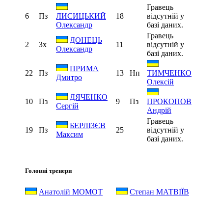
Гравець
6
Пз
18
відсутній у
ЛИСИЦЬКИЙ
базі даних.
Олександр
Гравець
ДОНЕЦЬ
2
Зх
11
відсутній у
Олександр
базі даних.
ПРИМА
22
Пз
13
Нп
ТИМЧЕНКО
Дмитро
Олексій
ДЯЧЕНКО
10
Пз
9
Пз
ПРОКОПОВ
Сергій
Андрій
Гравець
БЕРЛІЗЄВ
19
Пз
25
відсутній у
Максим
базі даних.
Головні тренери
Анатолій МОМОТ
Степан МАТВІЇВ