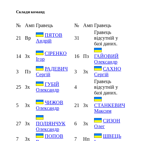
Склади команд
№
Амп
Гравець
№
Амп
Гравець
Гравець
ПЯТОВ
21
Вр
31
відсутній у
Андрій
базі даних.
СІРЕНКО
14
Зх
16
Пз
ГАЙОВИЙ
Ігор
Олександр
РАДЕВИЧ
САХНО
3
Пз
3
Зх
Сергій
Сергій
Гравець
ГУБІЙ
25
Зх
4
відсутній у
Олександр
базі даних.
ЧИЖОВ
5
Зх
21
Зх
СТАНКЕВИЧ
Олександр
Максим
СИЗОН
27
Зх
6
Зх
ПОЛІЯНЧУК
Олег
Олександр
ПОПОВ
ШВЕЦЬ
7
Зх
7
Нп