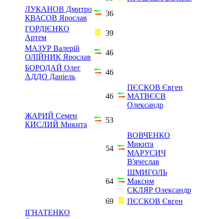
ЛУКАНОВ Дмитро
36
КВАСОВ Ярослав
ГОРДІЄНКО
39
Артем
МАЗУР Валерій
46
ОЛІЙНИК Ярослав
БОРОДАЙ Олег
46
АДДО Даніель
ПЄСКОВ Євген
46
МАТВЄЄВ
Олександр
ЖАРИЙ Семен
53
КИСЛИЙ Микита
ВОВЧЕНКО
Микита
54
МАРУСИЧ
В'ячеслав
ШМИГОЛЬ
64
Максим
СКЛЯР Олександр
69
ПЄСКОВ Євген
ІГНАТЕНКО