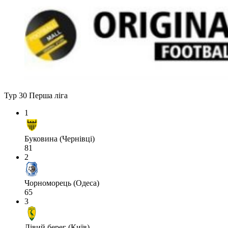
Тур 30
Перша ліга
1
Буковина (Чернівці)
81
2
Чорноморець (Одеса)
65
3
Лівий берег (Київ)