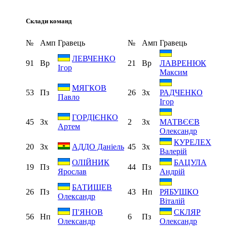
Склади команд
№
Амп
Гравець
№
Амп
Гравець
ЛЕВЧЕНКО
91
Вр
21
Вр
ЛАВРЕНЮК
Ігор
Максим
МЯГКОВ
53
Пз
26
Зх
РАДЧЕНКО
Павло
Ігор
ГОРДІЄНКО
45
Зх
2
Зх
МАТВЄЄВ
Артем
Олександр
КУРЕЛЕХ
20
Зх
45
Зх
АДДО Даніель
Валерій
ОЛІЙНИК
БАЦУЛА
19
Пз
44
Пз
Ярослав
Андрій
БАТИЩЕВ
26
Пз
43
Нп
РЯБУШКО
Олександр
Віталій
П'ЯНОВ
СКЛЯР
56
Нп
6
Пз
Олександр
Олександр