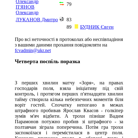
Олександр
79
П'ЯНОВ
Олександр
ЛУКАНОВ Дмитро
83
89
БУДНИК Євген
Про всі неточності в протоколах або неспівпадіння
з вашими даними прохання повідомляти на
fcvadmin@ukr.net
Четверта поспіль поразка
З перших хвилин матчу «Зоря», на правах
господарів поля, взяла ініціативу під свій
контроль, і протягом перших п'ятнадцяти хвилин
тайму створила кілька небезпечних моментів біля
воріт гостей. Спочатку непогано в межах
штрафного пробивав Ярослав Квасов - голкіпер
зумів м'яч відбити. А трохи пізніше Вадим
Парамонов потужно пробив зі штрафного - за
полтавчан зіграла поперечина. Потім гра трохи
заспокоїлася і перемістилася в центр поля.