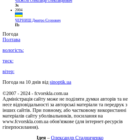
ЧИЖОВ Олександр Олександрович
Зх
2004
ЧЕРНИШ Дмитро Єгорович
Пз
Погода
Полтава
вологість:
тиск:
вітер:
Погода на 10 днів від
sinoptik.ua
©2007 - 2024 - fcvorskla.com.ua
Адміністрація сайту може не поділяти думки авторів та не
несе відповідальності за авторські матеріали та передрук з
інших сайтів. При повному, або частковому використанні
матеріалів сайту уболівальників, посилання на
www.fcvorskla.com.ua обов'язкове (для інтернет-ресурсів
гіперпосилання).
Ідея
–
Олександр Стадниченко