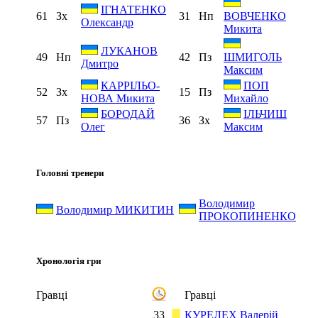
ІГНАТЕНКО
61
Зх
31
Нп
ВОВЧЕНКО
Олександр
Микита
ЛУКАНОВ
49
Нп
42
Пз
ШМИГОЛЬ
Дмитро
Максим
КАРРІЛЬО-
ПОП
52
Зх
15
Пз
НОВА Микита
Михайло
БОРОДАЙ
ІЛЬЧИШ
57
Пз
36
Зх
Олег
Максим
Головні тренери
Володимир
Володимир МИКИТИН
ПРОКОПИНЕНКО
Хронологія гри
Гравці
Гравці
33
КУРЕЛЕХ Валерій