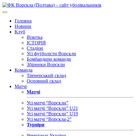
Головна
Новини
Клуб
Візитка
ІСТОРІЯ
Стадіон
Усі футболісти Ворскли
Бомбардири команди
Збірники Ворскли
Команда
Тренерський склад
Основний склад
Матчі
Матчі
Усі матчі “Ворскли”
Усі матчі “Ворскли” U21
Усі матчі “Ворскли” U19
Усі матчі “Ворскла-2”
Турніри
Чемпіонат України