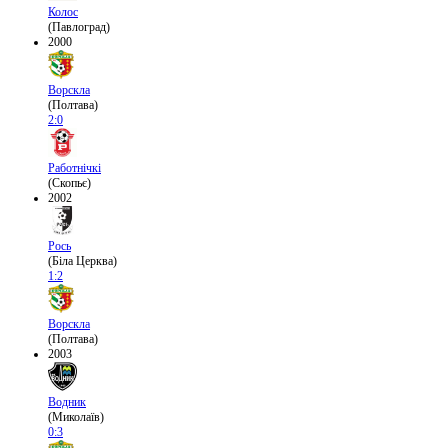
Колос
(Павлоград)
2000
Ворскла
(Полтава)
2:0
Работнічкі
(Скопьє)
2002
Рось
(Біла Церква)
1:2
Ворскла
(Полтава)
2003
Водник
(Миколаїв)
0:3