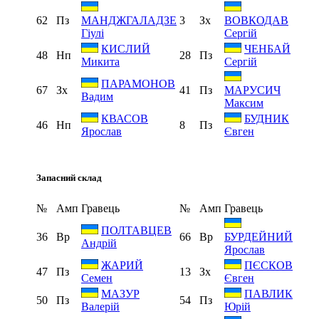
62
Пз
3
Зх
МАНДЖГАЛАДЗЕ
ВОВКОДАВ
Гіулі
Сергій
КИСЛИЙ
ЧЕНБАЙ
48
Нп
28
Пз
Микита
Сергій
ПАРАМОНОВ
67
Зх
41
Пз
МАРУСИЧ
Вадим
Максим
КВАСОВ
БУДНИК
46
Нп
8
Пз
Ярослав
Євген
Запасний склад
№
Амп
Гравець
№
Амп
Гравець
ПОЛТАВЦЕВ
36
Вр
66
Вр
БУРДЕЙНИЙ
Андрій
Ярослав
ЖАРИЙ
ПЄСКОВ
47
Пз
13
Зх
Семен
Євген
МАЗУР
ПАВЛИК
50
Пз
54
Пз
Валерій
Юрій