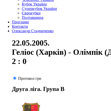
Кубок України
Суперкубок України
Єврокубки
Полтавщина
Програми
Контакти
Олександр Стадниченко
22.05.2005.
Геліос (Харків) - Олімпік 
2 : 0
Протокол гри
Друга ліга. Група В