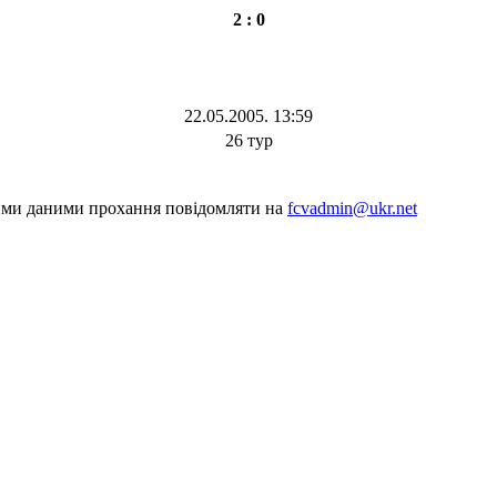
2 : 0
22.05.2005. 13:59
26 тур
шими даними прохання повідомляти на
fcvadmin@ukr.net