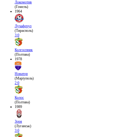
Локомотив
(Гомель)
1964
Лучаферул
(Тирасполь)
3:0
Колгоспник
(Полтава)
1978
Новатор
(Маріуполь)
2:0
Колос
(Полтава)
1989
Зоря
(Луганськ)
3:0