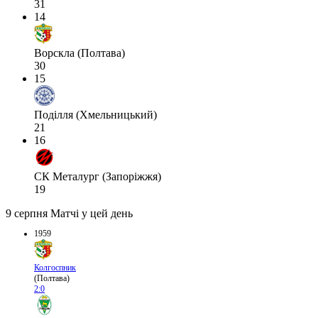
31
14
Ворскла (Полтава)
30
15
Поділля (Хмельницький)
21
16
СК Металург (Запоріжжя)
19
9 серпня
Матчі у цей день
1959
Колгоспник
(Полтава)
2:0