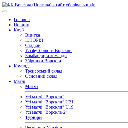
Головна
Новини
Клуб
Візитка
ІСТОРІЯ
Стадіон
Усі футболісти Ворскли
Бомбардири команди
Збірники Ворскли
Команда
Тренерський склад
Основний склад
Матчі
Матчі
Усі матчі “Ворскли”
Усі матчі “Ворскли” U21
Усі матчі “Ворскли” U19
Усі матчі “Ворскла-2”
Турніри
Чемпіонат України