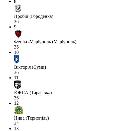
8
Пробій (Городенка)
36
9
Фенікс-Маріуполь (Маріуполь)
36
10
Вікторія (Суми)
36
11
ЮКСА (Тарасівка)
36
12
Нива (Тернопіль)
34
13