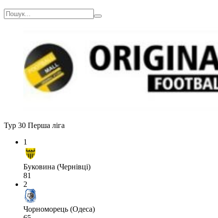
Тур 30
Перша ліга
1
Буковина (Чернівці)
81
2
Чорноморець (Одеса)
65