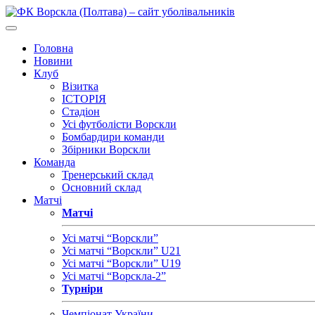
Головна
Новини
Клуб
Візитка
ІСТОРІЯ
Стадіон
Усі футболісти Ворскли
Бомбардири команди
Збірники Ворскли
Команда
Тренерський склад
Основний склад
Матчі
Матчі
Усі матчі “Ворскли”
Усі матчі “Ворскли” U21
Усі матчі “Ворскли” U19
Усі матчі “Ворскла-2”
Турніри
Чемпіонат України