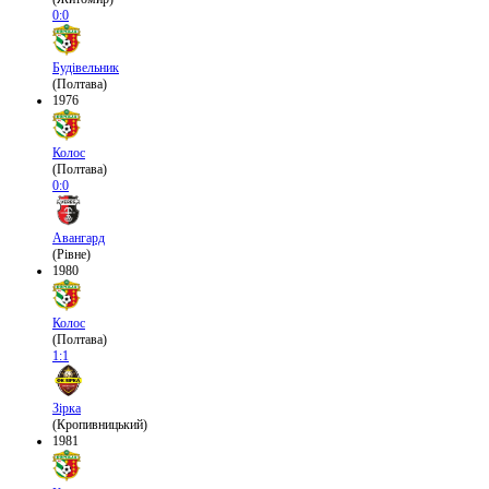
0:0
Будівельник
(Полтава)
1976
Колос
(Полтава)
0:0
Авангард
(Рівне)
1980
Колос
(Полтава)
1:1
Зірка
(Кропивницький)
1981