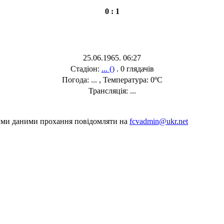
0 : 1
25.06.1965. 06:27
Стадіон:
... ()
. 0 глядачів
Погода: ... , Температура: 0ºC
Трансляція: ...
шими даними прохання повідомляти на
fcvadmin@ukr.net