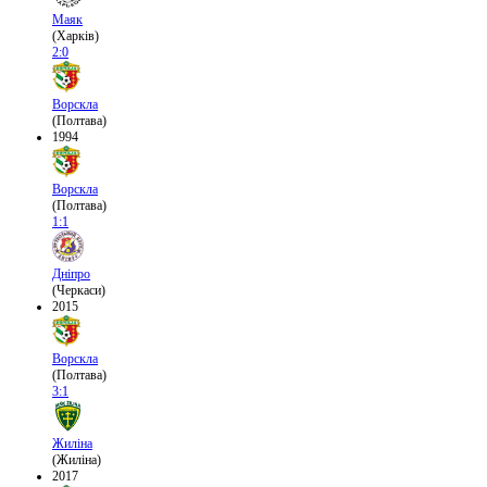
Маяк
(Харків)
2:0
Ворскла
(Полтава)
1994
Ворскла
(Полтава)
1:1
Дніпро
(Черкаси)
2015
Ворскла
(Полтава)
3:1
Жиліна
(Жиліна)
2017