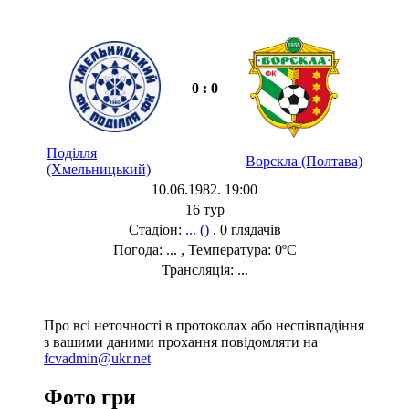
0 : 0
Поділля
Ворскла (Полтава)
(Хмельницький)
10.06.1982. 19:00
16 тур
Стадіон:
... ()
. 0 глядачів
Погода: ... , Температура: 0ºC
Трансляція: ...
Про всі неточності в протоколах або неспівпадіння
з вашими даними прохання повідомляти на
fcvadmin@ukr.net
Фото гри