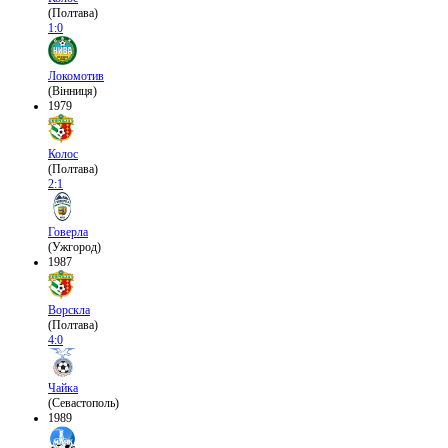
(Полтава)
1:0
Локомотив
(Вінниця)
1979
Колос
(Полтава)
2:1
Говерла
(Ужгород)
1987
Ворскла
(Полтава)
4:0
Чайка
(Севастополь)
1989