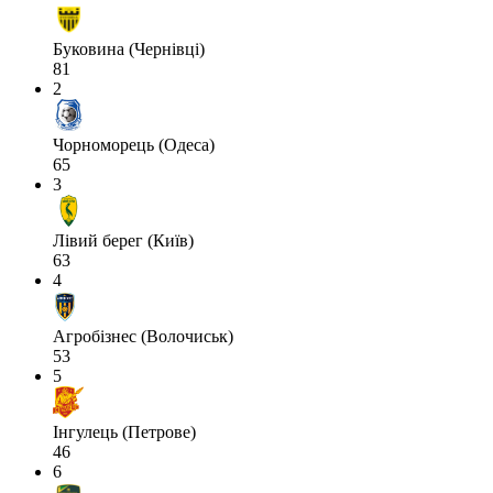
Буковина (Чернівці)
81
2
Чорноморець (Одеса)
65
3
Лівий берег (Київ)
63
4
Агробізнес (Волочиськ)
53
5
Інгулець (Петрове)
46
6