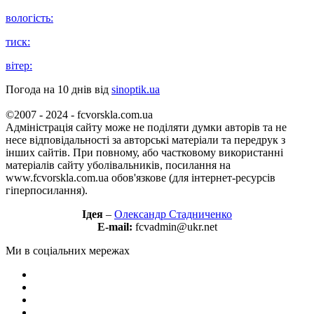
вологість:
тиск:
вітер:
Погода на 10 днів від
sinoptik.ua
©2007 - 2024 - fcvorskla.com.ua
Адміністрація сайту може не поділяти думки авторів та не
несе відповідальності за авторські матеріали та передрук з
інших сайтів. При повному, або частковому використанні
матеріалів сайту уболівальників, посилання на
www.fcvorskla.com.ua обов'язкове (для інтернет-ресурсів
гіперпосилання).
Ідея
–
Олександр Стадниченко
E-mail:
fcvadmin@ukr.net
Ми в соціальних мережах