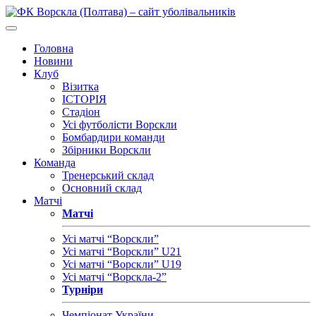
Головна
Новини
Клуб
Візитка
ІСТОРІЯ
Стадіон
Усі футболісти Ворскли
Бомбардири команди
Збірники Ворскли
Команда
Тренерський склад
Основний склад
Матчі
Матчі
Усі матчі “Ворскли”
Усі матчі “Ворскли” U21
Усі матчі “Ворскли” U19
Усі матчі “Ворскла-2”
Турніри
Чемпіонат України