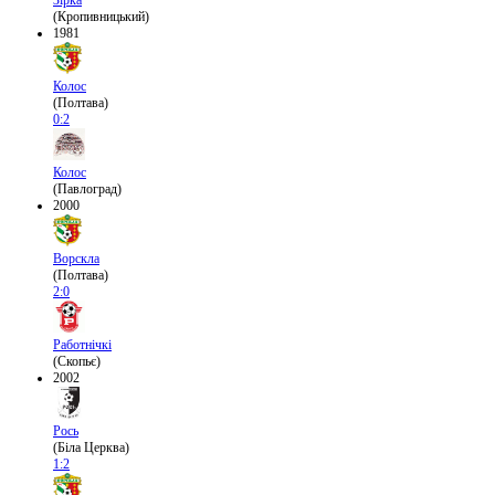
Зірка
(Кропивницький)
1981
Колос
(Полтава)
0:2
Колос
(Павлоград)
2000
Ворскла
(Полтава)
2:0
Работнічкі
(Скопьє)
2002
Рось
(Біла Церква)
1:2