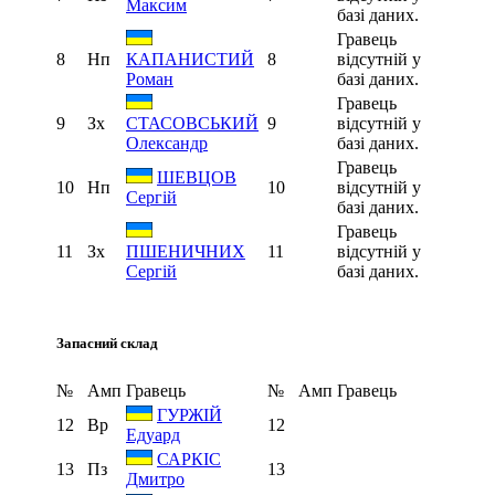
Максим
базі даних.
Гравець
8
Нп
8
відсутній у
КАПАНИСТИЙ
базі даних.
Роман
Гравець
9
Зх
9
відсутній у
СТАСОВСЬКИЙ
базі даних.
Олександр
Гравець
ШЕВЦОВ
10
Нп
10
відсутній у
Сергій
базі даних.
Гравець
11
Зх
11
відсутній у
ПШЕНИЧНИХ
базі даних.
Сергій
Запасний склад
№
Амп
Гравець
№
Амп
Гравець
ГУРЖІЙ
12
Вр
12
Едуард
САРКІС
13
Пз
13
Дмитро