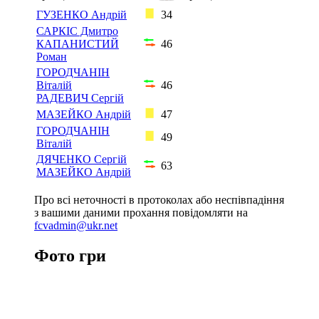
ГУЗЕНКО Андрій
34
САРКІС Дмитро
КАПАНИСТИЙ
46
Роман
ГОРОДЧАНІН
Віталій
46
РАДЕВИЧ Сергій
МАЗЕЙКО Андрій
47
ГОРОДЧАНІН
49
Віталій
ДЯЧЕНКО Сергій
63
МАЗЕЙКО Андрій
Про всі неточності в протоколах або неспівпадіння
з вашими даними прохання повідомляти на
fcvadmin@ukr.net
Фото гри