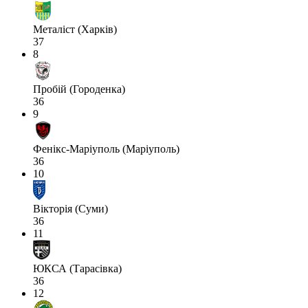
Металіст (Харків)
37
8
Пробій (Городенка)
36
9
Фенікс-Маріуполь (Маріуполь)
36
10
Вікторія (Суми)
36
11
ЮКСА (Тарасівка)
36
12