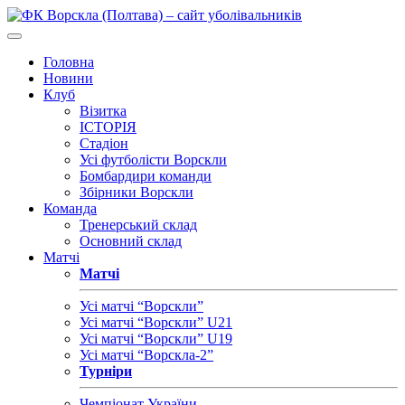
Головна
Новини
Клуб
Візитка
ІСТОРІЯ
Стадіон
Усі футболісти Ворскли
Бомбардири команди
Збірники Ворскли
Команда
Тренерський склад
Основний склад
Матчі
Матчі
Усі матчі “Ворскли”
Усі матчі “Ворскли” U21
Усі матчі “Ворскли” U19
Усі матчі “Ворскла-2”
Турніри
Чемпіонат України