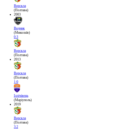
Ворскла
(Полтава)
2003
Водник
(Миколаїв)
0:3
Ворскла
(Полтава)
2013
Ворскла
(Полтава)
1:0
Іллічівець
(Маріуполь)
2019
Ворскла
(Полтава)
3:2