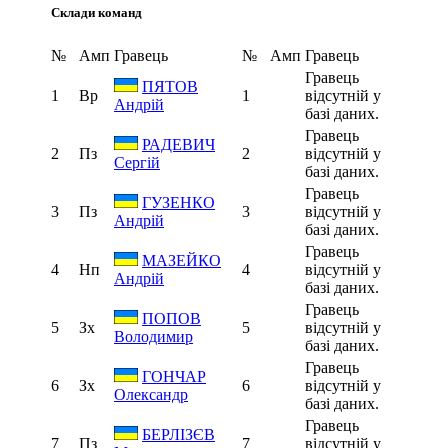
Склади команд
№
Амп
Гравець
№
Амп
Гравець
Гравець
ПЯТОВ
1
Вр
1
відсутній у
Андрій
базі даних.
Гравець
РАДЕВИЧ
2
Пз
2
відсутній у
Сергій
базі даних.
Гравець
ГУЗЕНКО
3
Пз
3
відсутній у
Андрій
базі даних.
Гравець
МАЗЕЙКО
4
Нп
4
відсутній у
Андрій
базі даних.
Гравець
ПОПОВ
5
Зх
5
відсутній у
Володимир
базі даних.
Гравець
ГОНЧАР
6
Зх
6
відсутній у
Олександр
базі даних.
Гравець
БЕРЛІЗЄВ
7
Пз
7
відсутній у