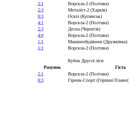
2:1
Ворскла-2 (Полтава)
2:3
Металіст-2 (Харків)
0:3
Оскіл (Купянськ)
4:1
Ворскла-2 (Полтава)
2:3
Десна (Чернігів)
4:0
Ворскла-2 (Полтава)
1:1
Машинобудівник (Дружківка)
1:1
Ворскла-2 (Полтава)
Кубок Другої ліги
Рахунок
Гість
2:1
Ворскла-2 (Полтава)
0:3
Гірник-Спорт (Горішні Плавні