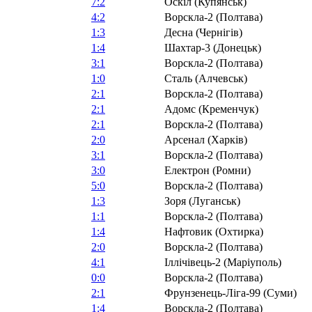
7:2
Оскіл (Купянськ)
4:2
Ворскла-2 (Полтава)
1:3
Десна (Чернігів)
1:4
Шахтар-3 (Донецьк)
3:1
Ворскла-2 (Полтава)
1:0
Сталь (Алчевськ)
2:1
Ворскла-2 (Полтава)
2:1
Адомс (Кременчук)
2:1
Ворскла-2 (Полтава)
2:0
Арсенал (Харків)
3:1
Ворскла-2 (Полтава)
3:0
Електрон (Ромни)
5:0
Ворскла-2 (Полтава)
1:3
Зоря (Луганськ)
1:1
Ворскла-2 (Полтава)
1:4
Нафтовик (Охтирка)
2:0
Ворскла-2 (Полтава)
4:1
Іллічівець-2 (Маріуполь)
0:0
Ворскла-2 (Полтава)
2:1
Фрунзенець-Ліга-99 (Суми)
1:4
Ворскла-2 (Полтава)