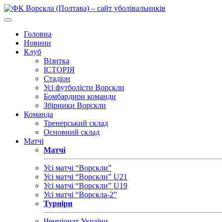
Головна
Новини
Клуб
Візитка
ІСТОРІЯ
Стадіон
Усі футболісти Ворскли
Бомбардири команди
Збірники Ворскли
Команда
Тренерський склад
Основний склад
Матчі
Матчі
Усі матчі “Ворскли”
Усі матчі “Ворскли” U21
Усі матчі “Ворскли” U19
Усі матчі “Ворскла-2”
Турніри
Чемпіонат України