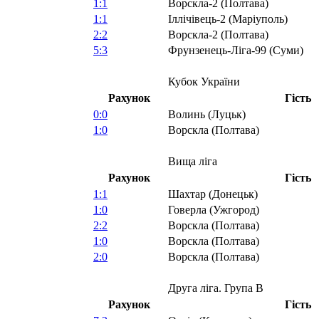
1:1
Ворскла-2 (Полтава)
1:1
Іллічівець-2 (Маріуполь)
2:2
Ворскла-2 (Полтава)
5:3
Фрунзенець-Ліга-99 (Суми)
Кубок України
Рахунок
Гість
0:0
Волинь (Луцьк)
1:0
Ворскла (Полтава)
Вища ліга
Рахунок
Гість
1:1
Шахтар (Донецьк)
1:0
Говерла (Ужгород)
2:2
Ворскла (Полтава)
1:0
Ворскла (Полтава)
2:0
Ворскла (Полтава)
Друга ліга. Група В
Рахунок
Гість