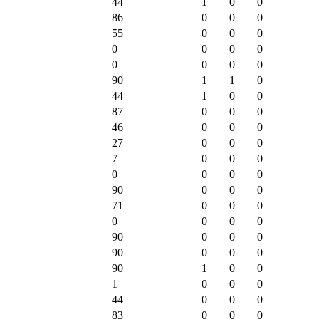
44
1
0
0
86
0
0
0
55
0
0
0
0
0
0
0
0
0
0
0
90
1
1
0
44
1
0
0
87
0
0
0
46
0
0
0
27
0
0
0
7
0
0
0
0
0
0
0
90
0
0
0
71
0
0
0
0
0
0
0
90
0
0
0
90
0
0
0
90
1
0
0
1
0
0
0
44
0
0
0
83
0
0
0