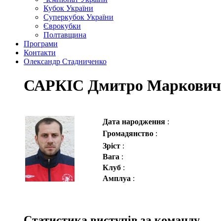
Кубок України
Суперкубок України
Єврокубки
Полтавщина
Програми
Контакти
Олександр Стадниченко
САРКІС Дмитро Маркович
Дата народження
:
Громадянство
:
Зріст
:
Вага
:
Клуб
:
Амплуа
:
Статистика виступів за команду