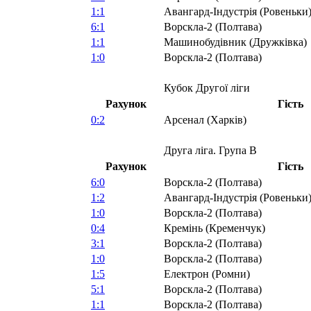
1:1
Авангард-Індустрія (Ровеньки
6:1
Ворскла-2 (Полтава)
1:1
Машинобудівник (Дружківка)
1:0
Ворскла-2 (Полтава)
Кубок Другої ліги
Рахунок
Гість
0:2
Арсенал (Харків)
Друга ліга. Група В
Рахунок
Гість
6:0
Ворскла-2 (Полтава)
1:2
Авангард-Індустрія (Ровеньки
1:0
Ворскла-2 (Полтава)
0:4
Кремінь (Кременчук)
3:1
Ворскла-2 (Полтава)
1:0
Ворскла-2 (Полтава)
1:5
Електрон (Ромни)
5:1
Ворскла-2 (Полтава)
1:1
Ворскла-2 (Полтава)