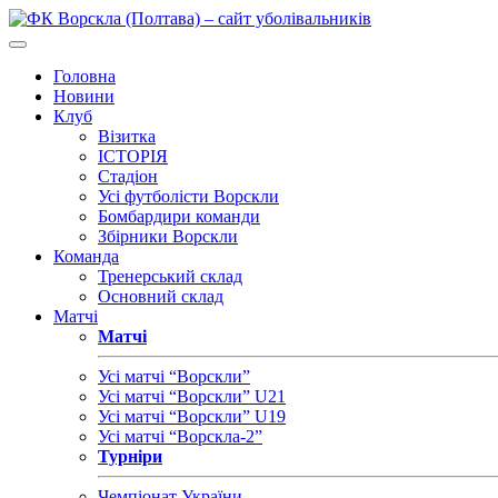
Головна
Новини
Клуб
Візитка
ІСТОРІЯ
Стадіон
Усі футболісти Ворскли
Бомбардири команди
Збірники Ворскли
Команда
Тренерський склад
Основний склад
Матчі
Матчі
Усі матчі “Ворскли”
Усі матчі “Ворскли” U21
Усі матчі “Ворскли” U19
Усі матчі “Ворскла-2”
Турніри
Чемпіонат України