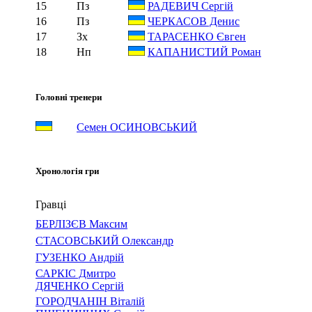
15
Пз
РАДЕВИЧ Сергій
16
Пз
ЧЕРКАСОВ Денис
17
Зх
ТАРАСЕНКО Євген
18
Нп
КАПАНИСТИЙ Роман
Головні тренери
Семен ОСИНОВСЬКИЙ
Хронологія гри
Гравці
БЕРЛІЗЄВ Максим
СТАСОВСЬКИЙ Олександр
ГУЗЕНКО Андрій
САРКІС Дмитро
ДЯЧЕНКО Сергій
ГОРОДЧАНІН Віталій