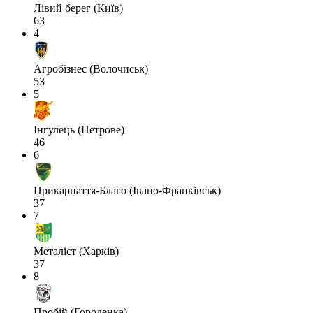
Лівий берег (Київ)
63
4
Агробізнес (Волочиськ)
53
5
Інгулець (Петрове)
46
6
Прикарпаття-Благо (Івано-Франківськ)
37
7
Металіст (Харків)
37
8
Пробій (Городенка)