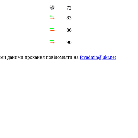
72
83
86
90
шими даними прохання повідомляти на
fcvadmin@ukr.net