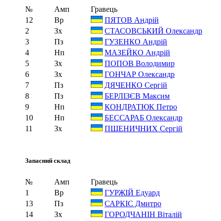
№
Амп
Гравець
12
Вр
ПЯТОВ Андрій
2
Зх
СТАСОВСЬКИЙ Олександр
3
Пз
ГУЗЕНКО Андрій
4
Нп
МАЗЕЙКО Андрій
5
Зх
ПОПОВ Володимир
6
Зх
ГОНЧАР Олександр
7
Пз
ДЯЧЕНКО Сергій
8
Пз
БЕРЛІЗЄВ Максим
9
Нп
КОНДРАТЮК Петро
10
Нп
БЕССАРАБ Олександр
11
Зх
ПШЕНИЧНИХ Сергій
Запасний склад
№
Амп
Гравець
1
Вр
ГУРЖІЙ Едуард
13
Пз
САРКІС Дмитро
14
Зх
ГОРОДЧАНІН Віталій