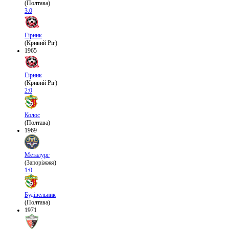
(Полтава)
3:0
Гірник
(Кривий Ріг)
1965
Гірник
(Кривий Ріг)
2:0
Колос
(Полтава)
1969
Металург
(Запоріжжя)
1:0
Будівельник
(Полтава)
1971