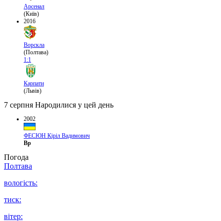
Арсенал
(Київ)
2016
Ворскла
(Полтава)
1:1
Карпати
(Львів)
7 серпня
Народилися у цей день
2002
ФЕСЮН Кіріл Вадимович
Вр
Погода
Полтава
вологість:
тиск:
вітер: