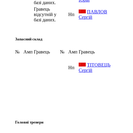
базі даних.
Гравець
ПАВЛОВ
відсутній у
Нп
Сергій
базі даних.
Запасний склад
№
Амп
Гравець
№
Амп
Гравець
ТІТОВЕЦЬ
Нп
Сергій
Головні тренери