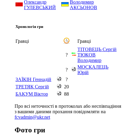
Олександр
Володимир
ГУЛЕВСЬКИЙ
АКСЬОНОВ
Хронологія гри
Гравці
Гравці
ТІТОВЕЦЬ Сергій
?
ТЮКОВ
Володимир
МОСКАЛЕЦЬ
?
Юрій
ЗАЇКІН Геннадій
?
ТРЕТЯК Сергій
20
БАКУМ Віктор
88
Про всі неточності в протоколах або неспівпадіння
з вашими даними прохання повідомляти на
fcvadmin@ukr.net
Фото гри