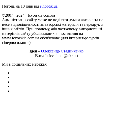
Погода на 10 днів від
sinoptik.ua
©2007 - 2024 - fcvorskla.com.ua
Адміністрація сайту може не поділяти думки авторів та не
несе відповідальності за авторські матеріали та передрук з
інших сайтів. При повному, або частковому використанні
матеріалів сайту уболівальників, посилання на
www.fcvorskla.com.ua обов'язкове (для інтернет-ресурсів
гіперпосилання).
Ідея
–
Олександр Стадниченко
E-mail:
fcvadmin@ukr.net
Ми в соціальних мережах