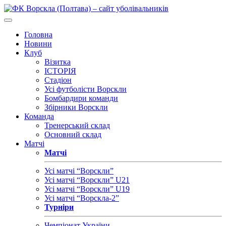
Головна
Новини
Клуб
Візитка
ІСТОРІЯ
Стадіон
Усі футболісти Ворскли
Бомбардири команди
Збірники Ворскли
Команда
Тренерський склад
Основний склад
Матчі
Матчі
Усі матчі “Ворскли”
Усі матчі “Ворскли” U21
Усі матчі “Ворскли” U19
Усі матчі “Ворскла-2”
Турніри
Чемпіонат України