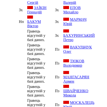
Валерій
Сергій
ЗАЇКІН
ЕПОВ
Зх
Зх
Геннадій
Михайло
МАРМАЧ
Нп
БАКУМ
Зх
Юрій
Віктор
Гравець
відсутній у
Зх
БАХУРИНСЬКИЙ
базі даних.
Петро
Гравець
ВАКУЛЬЧУК
відсутній у
Пз
Олег
базі даних.
Гравець
ТЮКОВ
відсутній у
Пз
Володимир
базі даних.
Гравець
відсутній у
Пз
МАНГАСАРЯН
базі даних.
Армен
Гравець
відсутній у
Пз
ШВАЙЧЕНКО
базі даних.
Микола
Гравець
МОСКАЛЕЦЬ
відсутній у
Пз
Юрій