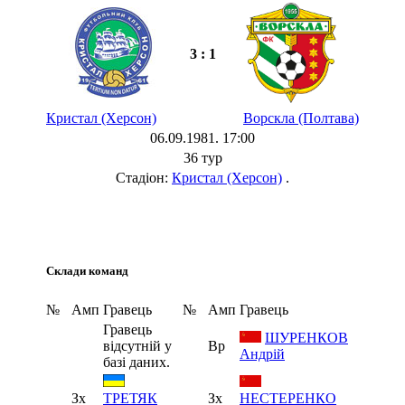
3 : 1
Кристал (Херсон)
Ворскла (Полтава)
06.09.1981. 17:00
36 тур
Стадіон:
Кристал (Херсон)
.
Склади команд
№
Амп
Гравець
№
Амп
Гравець
Гравець
ШУРЕНКОВ
відсутній у
Вр
Андрій
базі даних.
Зх
Зх
НЕСТЕРЕНКО
ТРЕТЯК