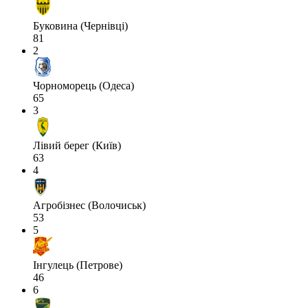
Буковина (Чернівці)
81
2
Чорноморець (Одеса)
65
3
Лівий берег (Київ)
63
4
Агробізнес (Волочиськ)
53
5
Інгулець (Петрове)
46
6