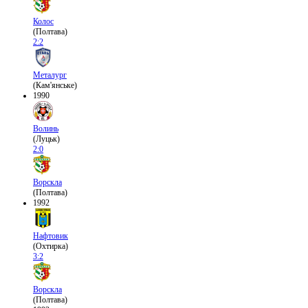
Колос
(Полтава)
2:2
Металург
(Кам'янське)
1990
Волинь
(Луцьк)
2:0
Ворскла
(Полтава)
1992
Нафтовик
(Охтирка)
3:2
Ворскла
(Полтава)