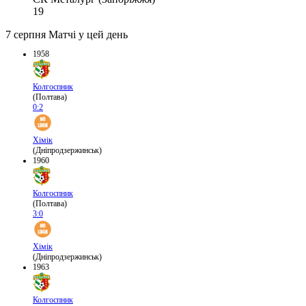
19
7 серпня
Матчі у цей день
1958
Колгоспник
(Полтава)
0:2
Хімік
(Дніпродзержинськ)
1960
Колгоспник
(Полтава)
3:0
Хімік
(Дніпродзержинськ)
1963
Колгоспник