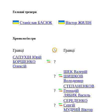
Головні тренери
Станіслав БАСЮК
Віктор ЖИЛІН
Хронологія гри
Гравці
Гравці
САПУХІН Юрій
БОРЩЕНКО
?
Олексій
ШЕК Валерій
?
ШИШКОВ
Володимир
СТЕПАНЕНКОВ
?
Геннадій
ЛЯБИК Василь
СЕРЕДЕНКО
?
Сергій
МУДРИЙ Віктор