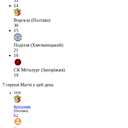
31
14
Ворскла (Полтава)
30
15
Поділля (Хмельницький)
21
16
СК Металург (Запоріжжя)
19
7 серпня
Матчі у цей день
1958
Колгоспник
(Полтава)
0:2