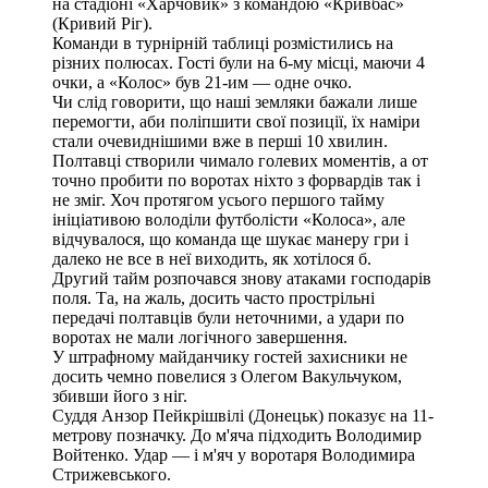
на стадіоні «Харчовик» з командою «Кривбас»
(Кривий Ріг).
Команди в турнірній таблиці розмістились на
різних полюсах. Гості були на 6-му місці, маючи 4
очки, а «Колос» був 21-им — одне очко.
Чи слід говорити, що наші земляки бажали лише
перемогти, аби поліпшити свої позиції, їх наміри
стали очевиднішими вже в перші 10 хвилин.
Полтавці створили чимало голевих моментів, а от
точно пробити по воротах ніхто з форвардів так і
не зміг. Хоч протягом усього першого тайму
ініціативою володіли футболісти «Колоса», але
відчувалося, що команда ще шукає манеру
гри і
далеко не все в неї виходить, як хотілося б.
Другий тайм розпочався знову атаками господарів
поля. Та, на жаль, досить часто прострільні
передачі полтавців були неточними, а удари по
воротах не мали логічного завершення.
У штрафному майданчику гостей захисники не
досить чемно повелися з Олегом Вакульчуком,
збивши його з ніг.
Суддя Анзор Пейкрішвілі (Донецьк) показує на 11-
метрову позначку. До м'яча підходить Володимир
Войтенко. Удар — і м'яч у воротаря Володимира
Стрижевського.