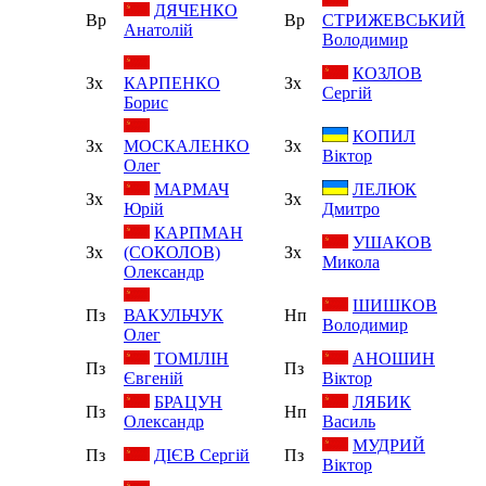
ДЯЧЕНКО
Вр
Вр
СТРИЖЕВСЬКИЙ
Анатолій
Володимир
КОЗЛОВ
Зх
КАРПЕНКО
Зх
Сергій
Борис
КОПИЛ
Зх
МОСКАЛЕНКО
Зх
Віктор
Олег
МАРМАЧ
ЛЕЛЮК
Зх
Зх
Юрій
Дмитро
КАРПМАН
УШАКОВ
Зх
(СОКОЛОВ)
Зх
Микола
Олександр
ШИШКОВ
Пз
ВАКУЛЬЧУК
Нп
Володимир
Олег
ТОМІЛІН
АНОШИН
Пз
Пз
Євгеній
Віктор
БРАЦУН
ЛЯБИК
Пз
Нп
Олександр
Василь
МУДРИЙ
Пз
ДІЄВ Сергій
Пз
Віктор