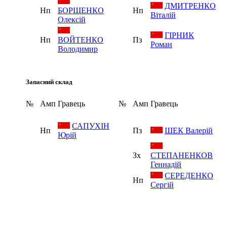
ДМИТРЕНКО
Нп
БОРЩЕНКО
Нп
Віталій
Олексій
ГІРНИК
Нп
ВОЙТЕНКО
Пз
Роман
Володимир
Запасний склад
№
Амп
Гравець
№
Амп
Гравець
САПУХІН
Нп
Пз
ШЕК Валерій
Юрій
Зх
СТЕПАНЕНКОВ
Геннадій
СЕРЕДЕНКО
Нп
Сергій