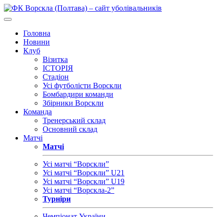
Головна
Новини
Клуб
Візитка
ІСТОРІЯ
Стадіон
Усі футболісти Ворскли
Бомбардири команди
Збірники Ворскли
Команда
Тренерський склад
Основний склад
Матчі
Матчі
Усі матчі “Ворскли”
Усі матчі “Ворскли” U21
Усі матчі “Ворскли” U19
Усі матчі “Ворскла-2”
Турніри
Чемпіонат України