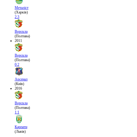
Металіст
(Харків)
2:3
Ворскла
(Полтава)
2011
Ворскла
(Полтава)
0:2
Арсенал
(Київ)
2016
Ворскла
(Полтава)
1:1
Карпати
(Львів)