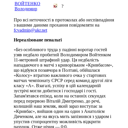
ВОЙТЕНКО
?
Володимир
Про всі неточності в протоколах або неспівпадіння
з вашими даними прохання повідомляти на
fcvadmin@ukr.net
Нереалізоване пенальті
«Без особливого труда у падінні воротар гостей
узяв недбало пробитий Володимиром Войтенком
11-метровий штрафний удар. Ця недбалість
нападаючого в матчі з криворізьким «Кривбасом»,
що відбувся позавчора в Полтаві, обійшлася
«Колосу» втратою важливого очка у стартових
матчах чемпіонату СРСР серед команд другої ліги
класу «А». Взагалі, успіху в цій календарній
зустрічі могли добитися і господарі і гості.
Запам'ятався епізод, коли на останніх секундах
перед перервою Віталій Дмитренко, до речі,
колишній наш земляк, який зараз виступає за
«Кривбас», вийшов один на один з Анатолієм
Дяченком, але на якусь мить запізнився з ударом і
упустив стопроцентну можливість відкрити
рахунок. Отже нічия — 0:0.