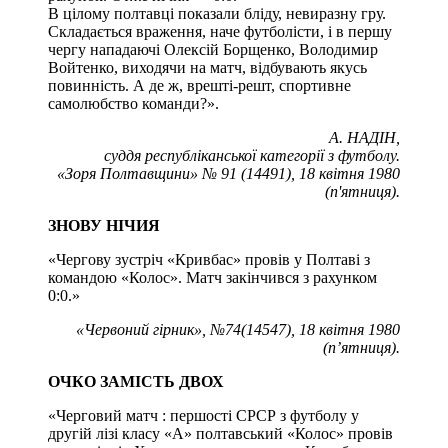
В цілому полтавці показали бліду, невиразну гру.
Складається враження, наче футболісти, і в першу
чергу нападаючі Олексій Борщенко, Володимир
Войтенко, виходячи на матч, відбувають якусь
повинність. А де ж, врешті-решт, спортивне
самолюбство команди?».
А. НАДІН,
суддя республіканської категорії з футболу.
«Зоря Полтавщини» № 91 (14491), 18 квітня 1980
(п'ятниця).
ЗНОВУ НІЧИЯ
«Чергову зустріч «Кривбас» провів у Полтаві з
командою «Колос». Матч закінчився з
рахунком
0:0.»
«Червоний гірник», №74(14547), 18 квітня 1980
(п’ятниця).
ОЧКО ЗАМІСТЬ ДВОХ
«Черговий матч : першості СРСР з футболу у
другій лізі класу «А» полтавський «Колос» провів