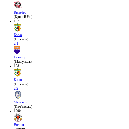
Кривбас
(Кривий Ріг)
1977
Колос
(Полтава)
2:1
Новатор
(Маріуполь)
1981
Колос
(Полтава)
2:2
Металург
(Кам'янське)
1990
Волинь