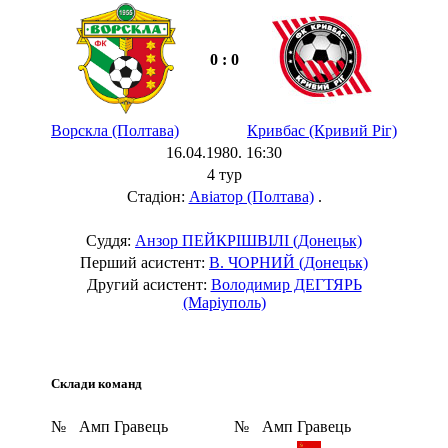
0 : 0
Ворскла (Полтава)
Кривбас (Кривий Ріг)
16.04.1980. 16:30
4 тур
Стадіон:
Авіатор (Полтава)
.
Суддя:
Анзор ПЕЙКРІШВІЛІ (Донецьк)
Перший асистент:
В. ЧОРНИЙ (Донецьк)
Другий асистент:
Володимир ДЕГТЯРЬ
(Маріуполь)
Склади команд
№
Амп
Гравець
№
Амп
Гравець