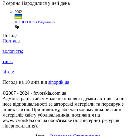
7 серпня
Народилися у цей день
2002
ФЕСЮН Кіріл Вадимович
Вр
Погода
Полтава
вологість:
тиск:
вітер:
Погода на 10 днів від
sinoptik.ua
©2007 - 2024 - fcvorskla.com.ua
Адміністрація сайту може не поділяти думки авторів та не
несе відповідальності за авторські матеріали та передрук з
інших сайтів. При повному, або частковому використанні
матеріалів сайту уболівальників, посилання на
www.fcvorskla.com.ua обов'язкове (для інтернет-ресурсів
гіперпосилання).