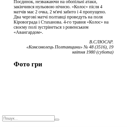
Поєдинок, незважаючи на обопільні атаки,
закінчився нульовою нічиєю. «Колос» після 4
матчів має 2 очка, 2 м'ячі забито і 4 пропущено.
Два чергові матчі полтавці проведуть на поля
Кіровограда і Стаханова. 4-го травня «Колос» на
своєму полі зустрінеться з ровенським
«Авангардом».
В.СЛЮСАР.
«Комсомолець Полтавщини» № 48 (3516), 19
квітня 1980 (субота)
Фото гри