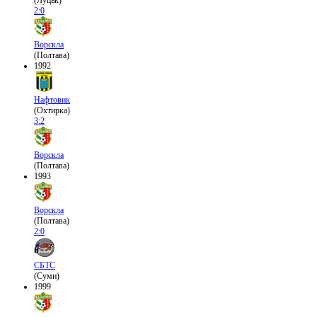
(Луцьк)
2:0
Ворскла
(Полтава)
1992
Нафтовик
(Охтирка)
3:2
Ворскла
(Полтава)
1993
Ворскла
(Полтава)
2:0
СБТС
(Суми)
1999