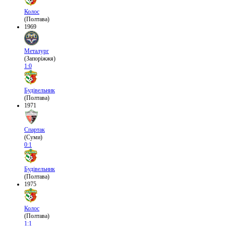
Колос
(Полтава)
1969
Металург
(Запоріжжя)
1:0
Будівельник
(Полтава)
1971
Спартак
(Суми)
0:1
Будівельник
(Полтава)
1975
Колос
(Полтава)
1:1