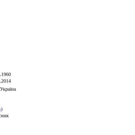
.1960
.2014
Україна
-)
сник