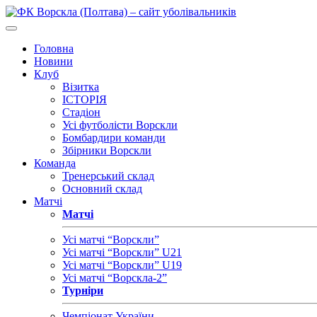
Головна
Новини
Клуб
Візитка
ІСТОРІЯ
Стадіон
Усі футболісти Ворскли
Бомбардири команди
Збірники Ворскли
Команда
Тренерський склад
Основний склад
Матчі
Матчі
Усі матчі “Ворскли”
Усі матчі “Ворскли” U21
Усі матчі “Ворскли” U19
Усі матчі “Ворскла-2”
Турніри
Чемпіонат України