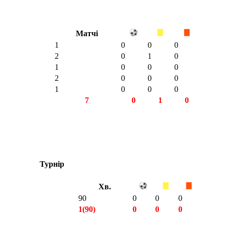
Матчі
1
0
0
0
2
0
1
0
1
0
0
0
2
0
0
0
1
0
0
0
7
0
1
0
Турнір
Хв.
90
0
0
0
1(90)
0
0
0