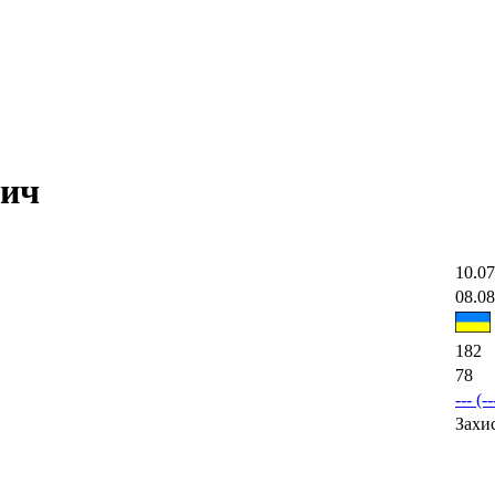
вич
10.07
08.08
182
78
--- (--
Захи