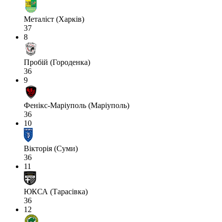
Металіст (Харків)
37
8
Пробій (Городенка)
36
9
Фенікс-Маріуполь (Маріуполь)
36
10
Вікторія (Суми)
36
11
ЮКСА (Тарасівка)
36
12