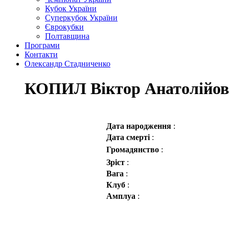
Кубок України
Суперкубок України
Єврокубки
Полтавщина
Програми
Контакти
Олександр Стадниченко
КОПИЛ Віктор Анатолійо
Дата народження
:
Дата смерті
:
Громадянство
:
Зріст
:
Вага
:
Клуб
:
Амплуа
: