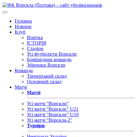
Головна
Новини
Клуб
Візитка
ІСТОРІЯ
Стадіон
Усі футболісти Ворскли
Бомбардири команди
Збірники Ворскли
Команда
Тренерський склад
Основний склад
Матчі
Матчі
Усі матчі “Ворскли”
Усі матчі “Ворскли” U21
Усі матчі “Ворскли” U19
Усі матчі “Ворскла-2”
Турніри
Чемпіонат України