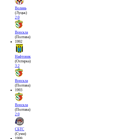
Волинь
(Луцьк)
2:0
Ворскла
(Полтава)
1992
Нафтовик
(Охтирка)
3:2
Ворскла
(Полтава)
1993
Ворскла
(Полтава)
2:0
СБТС
(Суми)
1999