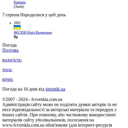
Карпати
(Львів)
7 серпня
Народилися у цей день
2002
ФЕСЮН Кіріл Вадимович
Вр
Погода
Полтава
вологість:
тиск:
вітер:
Погода на 10 днів від
sinoptik.ua
©2007 - 2024 - fcvorskla.com.ua
Адміністрація сайту може не поділяти думки авторів та не
несе відповідальності за авторські матеріали та передрук з
інших сайтів. При повному, або частковому використанні
матеріалів сайту уболівальників, посилання на
www.fcvorskla.com.ua обов'язкове (для інтернет-ресурсів