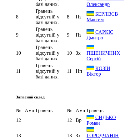
базі даних.
Олександр
Гравець
БЕРЛІЗЄВ
8
відсутній у
8
Пз
Максим
базі даних.
Гравець
САРКІС
9
відсутній у
9
Пз
Дмитро
базі даних.
Гравець
10
відсутній у
10
Зх
ПШЕНИЧНИХ
базі даних.
Сергій
Гравець
КОЗІЙ
11
відсутній у
11
Нп
Віктор
базі даних.
Запасний склад
№
Амп
Гравець
№
Амп
Гравець
СИДЬКО
12
12
Вр
Роман
13
13
Зх
ГОРОДЧАНІН