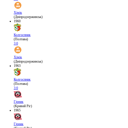
Хімік
(Дніпродзержинськ)
1960
Колгоспник
(Полтава)
3:0
Хімік
(Дніпродзержинськ)
1963
Колгоспник
(Полтава)
3:0
Гірник
(Кривий Ріг)
1965
Гірник