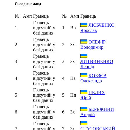
Склади команд
№
Амп
Гравець
№
Амп
Гравець
Гравець
ЛЮБЧЕНКО
1
відсутній у
1
Вр
Ярослав
базі даних.
Гравець
ОЛЕФІР
2
відсутній у
2
Зх
Володимир
базі даних.
Гравець
3
відсутній у
3
Зх
ЛИТВИНЕНКО
базі даних.
Леонід
Гравець
КОБЗЄВ
4
відсутній у
4
Пз
Олександр
базі даних.
Гравець
ЦЕЛИХ
5
відсутній у
5
Нп
Юрій
базі даних.
Гравець
БЕРЕЖНИЙ
6
відсутній у
6
Зх
Андрій
базі даних.
Гравець
7
відсутній у
7
Зх
СТАСОВСЬКИЙ