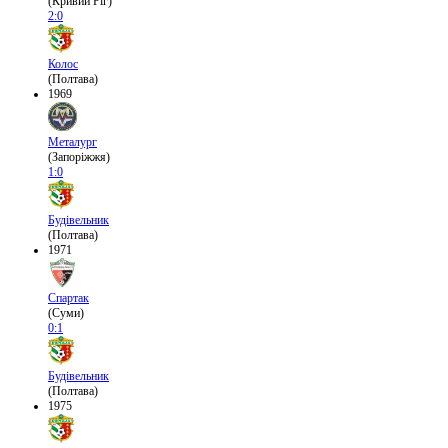
(Кривий Ріг)
2:0
Колос
(Полтава)
1969
Металург
(Запоріжжя)
1:0
Будівельник
(Полтава)
1971
Спартак
(Суми)
0:1
Будівельник
(Полтава)
1975