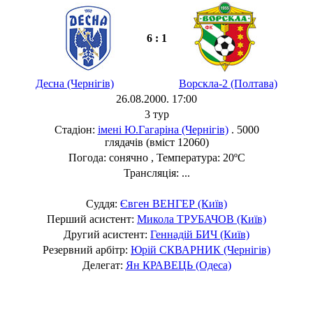
6 : 1
Десна (Чернігів)
Ворскла-2 (Полтава)
26.08.2000. 17:00
3 тур
Стадіон:
імені Ю.Гагаріна (Чернігів)
. 5000
глядачів (вміст 12060)
Погода: сонячно , Температура: 20ºC
Трансляція: ...
Суддя:
Євген ВЕНГЕР (Київ)
Перший асистент:
Микола ТРУБАЧОВ (Київ)
Другий асистент:
Геннадій БИЧ (Київ)
Резервний арбітр:
Юрій СКВАРНИК (Чернігів)
Делегат:
Ян КРАВЕЦЬ (Одеса)