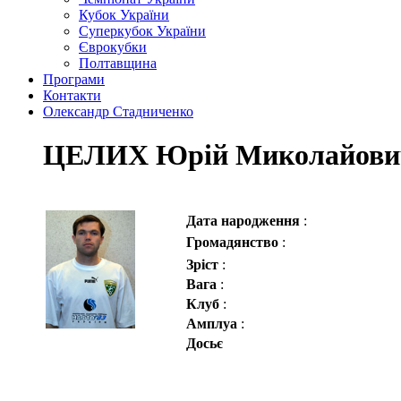
Кубок України
Суперкубок України
Єврокубки
Полтавщина
Програми
Контакти
Олександр Стадниченко
ЦЕЛИХ Юрій Миколайови
Дата народження
:
Громадянство
:
Зріст
:
Вага
:
Клуб
:
Амплуа
:
Досьє