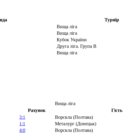
нда
Турнір
Вища ліга
Вища ліга
Кубок України
Друга ліга. Група В
Вища ліга
Вища ліга
Рахунок
Гість
3:1
Ворскла (Полтава)
1:1
Металург (Донецьк)
4:0
Ворскла (Полтава)