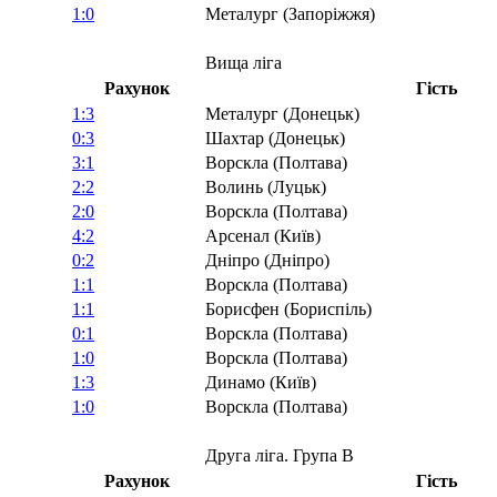
1:0
Металург (Запоріжжя)
Вища ліга
Рахунок
Гість
1:3
Металург (Донецьк)
0:3
Шахтар (Донецьк)
3:1
Ворскла (Полтава)
2:2
Волинь (Луцьк)
2:0
Ворскла (Полтава)
4:2
Арсенал (Київ)
0:2
Дніпро (Дніпро)
1:1
Ворскла (Полтава)
1:1
Борисфен (Бориспіль)
0:1
Ворскла (Полтава)
1:0
Ворскла (Полтава)
1:3
Динамо (Київ)
1:0
Ворскла (Полтава)
Друга ліга. Група В
Рахунок
Гість