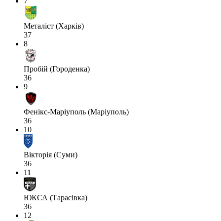
7
Металіст (Харків)
37
8
Пробій (Городенка)
36
9
Фенікс-Маріуполь (Маріуполь)
36
10
Вікторія (Суми)
36
11
ЮКСА (Тарасівка)
36
12