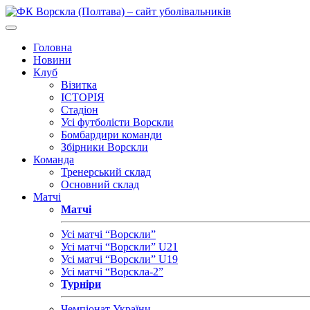
Головна
Новини
Клуб
Візитка
ІСТОРІЯ
Стадіон
Усі футболісти Ворскли
Бомбардири команди
Збірники Ворскли
Команда
Тренерський склад
Основний склад
Матчі
Матчі
Усі матчі “Ворскли”
Усі матчі “Ворскли” U21
Усі матчі “Ворскли” U19
Усі матчі “Ворскла-2”
Турніри
Чемпіонат України