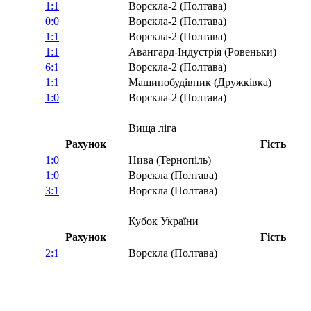
1:1
Ворскла-2 (Полтава)
0:0
Ворскла-2 (Полтава)
1:1
Ворскла-2 (Полтава)
1:1
Авангард-Індустрія (Ровеньки)
6:1
Ворскла-2 (Полтава)
1:1
Машинобудівник (Дружківка)
1:0
Ворскла-2 (Полтава)
Вища ліга
Рахунок
Гість
1:0
Нива (Тернопіль)
1:0
Ворскла (Полтава)
3:1
Ворскла (Полтава)
Кубок України
Рахунок
Гість
2:1
Ворскла (Полтава)