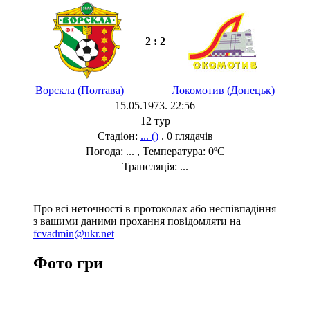
2 : 2
Ворскла (Полтава)
Локомотив (Донецьк)
15.05.1973. 22:56
12 тур
Стадіон:
... ()
. 0 глядачів
Погода: ... , Температура: 0ºC
Трансляція: ...
Про всі неточності в протоколах або неспівпадіння
з вашими даними прохання повідомляти на
fcvadmin@ukr.net
Фото гри