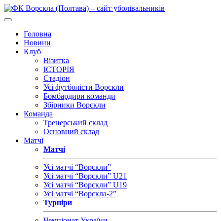
Головна
Новини
Клуб
Візитка
ІСТОРІЯ
Стадіон
Усі футболісти Ворскли
Бомбардири команди
Збірники Ворскли
Команда
Тренерський склад
Основний склад
Матчі
Матчі
Усі матчі “Ворскли”
Усі матчі “Ворскли” U21
Усі матчі “Ворскли” U19
Усі матчі “Ворскла-2”
Турніри
Чемпіонат України