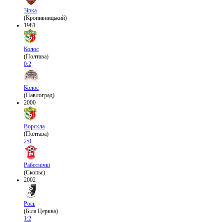
Зірка
(Кропивницький)
1981
Колос
(Полтава)
0:2
Колос
(Павлоград)
2000
Ворскла
(Полтава)
2:0
Работнічкі
(Скопьє)
2002
Рось
(Біла Церква)
1:2