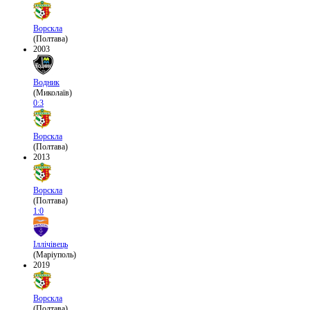
Ворскла
(Полтава)
2003
Водник
(Миколаїв)
0:3
Ворскла
(Полтава)
2013
Ворскла
(Полтава)
1:0
Іллічівець
(Маріуполь)
2019
Ворскла
(Полтава)