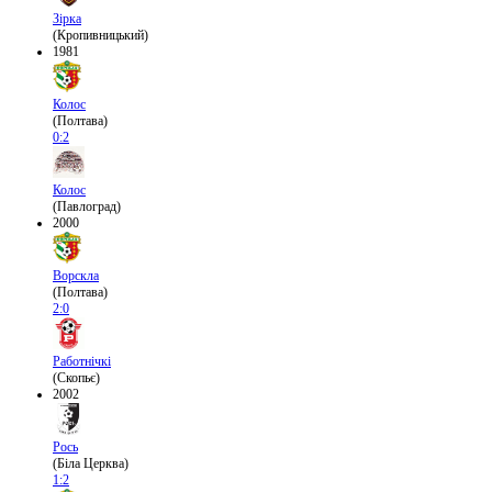
Зірка
(Кропивницький)
1981
Колос
(Полтава)
0:2
Колос
(Павлоград)
2000
Ворскла
(Полтава)
2:0
Работнічкі
(Скопьє)
2002
Рось
(Біла Церква)
1:2