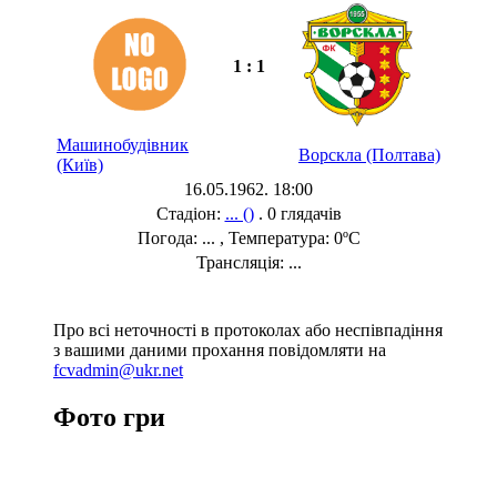
1 : 1
Машинобудівник
Ворскла (Полтава)
(Київ)
16.05.1962. 18:00
Стадіон:
... ()
. 0 глядачів
Погода: ... , Температура: 0ºC
Трансляція: ...
Про всі неточності в протоколах або неспівпадіння
з вашими даними прохання повідомляти на
fcvadmin@ukr.net
Фото гри