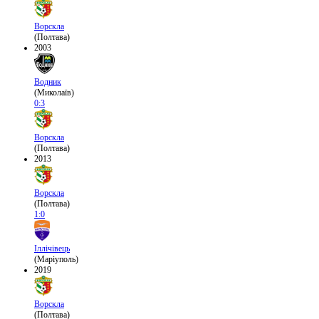
Ворскла
(Полтава)
2003
Водник
(Миколаїв)
0:3
Ворскла
(Полтава)
2013
Ворскла
(Полтава)
1:0
Іллічівець
(Маріуполь)
2019
Ворскла
(Полтава)