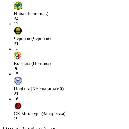
Нива (Тернопіль)
34
13
Чернігів (Чернігів)
31
14
Ворскла (Полтава)
30
15
Поділля (Хмельницький)
21
16
СК Металург (Запоріжжя)
19
10 серпня
Матчі у цей день