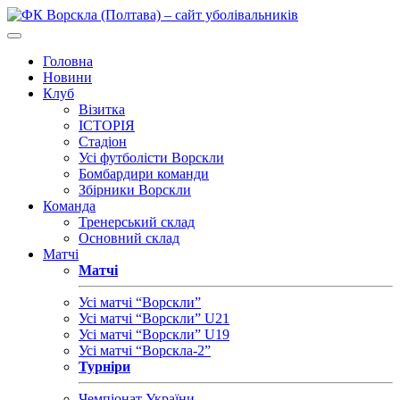
Головна
Новини
Клуб
Візитка
ІСТОРІЯ
Стадіон
Усі футболісти Ворскли
Бомбардири команди
Збірники Ворскли
Команда
Тренерський склад
Основний склад
Матчі
Матчі
Усі матчі “Ворскли”
Усі матчі “Ворскли” U21
Усі матчі “Ворскли” U19
Усі матчі “Ворскла-2”
Турніри
Чемпіонат України