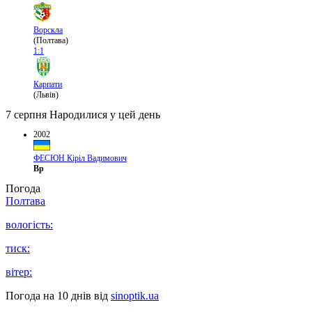
Ворскла
(Полтава)
1:1
Карпати
(Львів)
7 серпня
Народилися у цей день
2002
ФЕСЮН Кіріл Вадимович
Вр
Погода
Полтава
вологість:
тиск:
вітер:
Погода на 10 днів від
sinoptik.ua