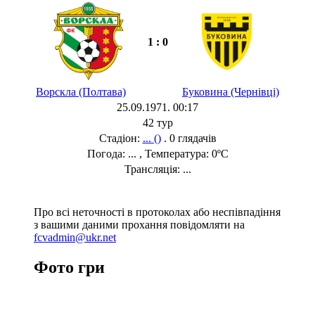
1 : 0
Ворскла (Полтава)
Буковина (Чернівці)
25.09.1971. 00:17
42 тур
Стадіон:
... ()
. 0 глядачів
Погода: ... , Температура: 0ºC
Трансляція: ...
Про всі неточності в протоколах або неспівпадіння
з вашими даними прохання повідомляти на
fcvadmin@ukr.net
Фото гри