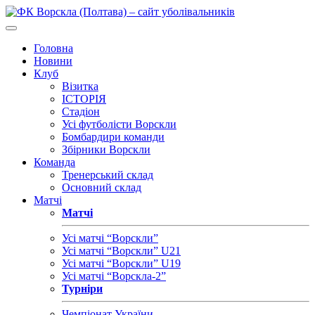
Головна
Новини
Клуб
Візитка
ІСТОРІЯ
Стадіон
Усі футболісти Ворскли
Бомбардири команди
Збірники Ворскли
Команда
Тренерський склад
Основний склад
Матчі
Матчі
Усі матчі “Ворскли”
Усі матчі “Ворскли” U21
Усі матчі “Ворскли” U19
Усі матчі “Ворскла-2”
Турніри
Чемпіонат України