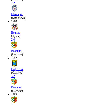
2:2
Металург
(Кам'янське)
1990
Волинь
(Луцьк)
2:0
Ворскла
(Полтава)
1992
Нафтовик
(Охтирка)
3:2
Ворскла
(Полтава)
1993