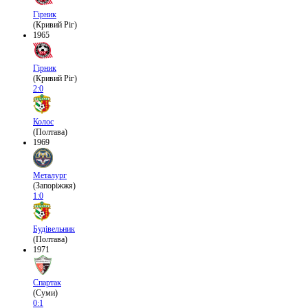
Гірник
(Кривий Ріг)
1965
Гірник
(Кривий Ріг)
2:0
Колос
(Полтава)
1969
Металург
(Запоріжжя)
1:0
Будівельник
(Полтава)
1971
Спартак
(Суми)
0:1