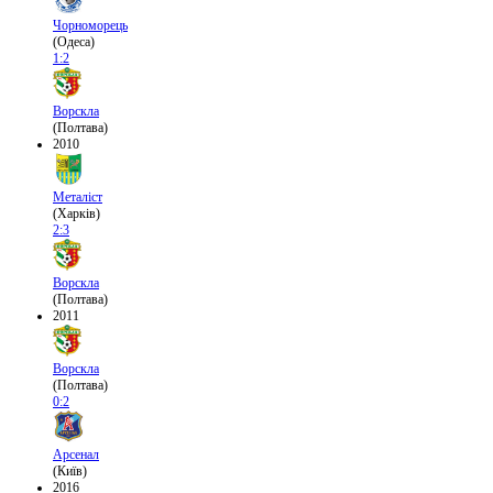
Чорноморець
(Одеса)
1:2
Ворскла
(Полтава)
2010
Металіст
(Харків)
2:3
Ворскла
(Полтава)
2011
Ворскла
(Полтава)
0:2
Арсенал
(Київ)
2016