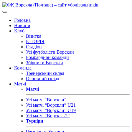
Головна
Новини
Клуб
Візитка
ІСТОРІЯ
Стадіон
Усі футболісти Ворскли
Бомбардири команди
Збірники Ворскли
Команда
Тренерський склад
Основний склад
Матчі
Матчі
Усі матчі “Ворскли”
Усі матчі “Ворскли” U21
Усі матчі “Ворскли” U19
Усі матчі “Ворскла-2”
Турніри
Чемпіонат України