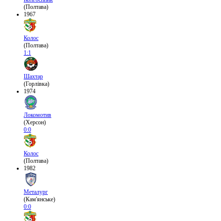
(Полтава)
1967
Колос
(Полтава)
1:1
Шахтар
(Горлівка)
1974
Локомотив
(Херсон)
0:0
Колос
(Полтава)
1982
Металург
(Кам'янське)
0:0