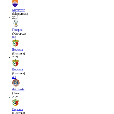
Металург
(Маріуполь)
2014
Говерла
(Ужгород)
0:0
Ворскла
(Полтава)
2021
Ворскла
(Полтава)
4:1
ФК Львів
(Львів)
2025
Ворскла
(Полтава)