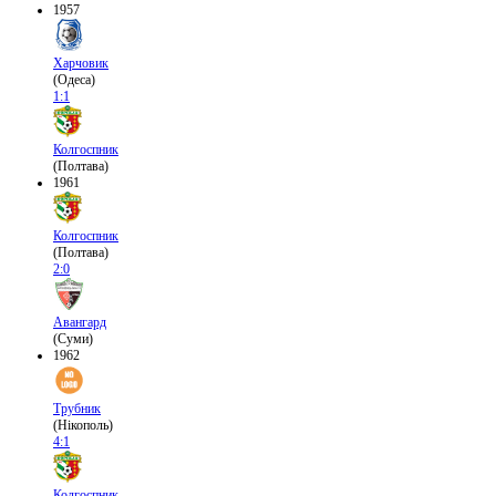
1957
Харчовик
(Одеса)
1:1
Колгоспник
(Полтава)
1961
Колгоспник
(Полтава)
2:0
Авангард
(Суми)
1962
Трубник
(Нікополь)
4:1
Колгоспник