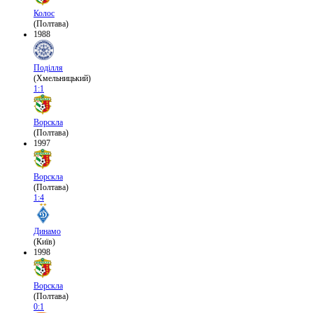
Колос
(Полтава)
1988
Поділля
(Хмельницький)
1:1
Ворскла
(Полтава)
1997
Ворскла
(Полтава)
1:4
Динамо
(Київ)
1998
Ворскла
(Полтава)
0:1