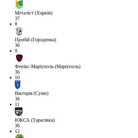
Металіст (Харків)
37
8
Пробій (Городенка)
36
9
Фенікс-Маріуполь (Маріуполь)
36
10
Вікторія (Суми)
36
11
ЮКСА (Тарасівка)
36
12