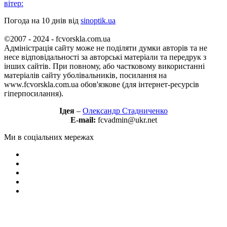
вітер:
Погода на 10 днів від
sinoptik.ua
©2007 - 2024 - fcvorskla.com.ua
Адміністрація сайту може не поділяти думки авторів та не
несе відповідальності за авторські матеріали та передрук з
інших сайтів. При повному, або частковому використанні
матеріалів сайту уболівальників, посилання на
www.fcvorskla.com.ua обов'язкове (для інтернет-ресурсів
гіперпосилання).
Ідея
–
Олександр Стадниченко
E-mail:
fcvadmin@ukr.net
Ми в соціальних мережах