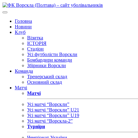
Головна
Новини
Клуб
Візитка
ІСТОРІЯ
Стадіон
Усі футболісти Ворскли
Бомбардири команди
Збірники Ворскли
Команда
Тренерський склад
Основний склад
Матчі
Матчі
Усі матчі “Ворскли”
Усі матчі “Ворскли” U21
Усі матчі “Ворскли” U19
Усі матчі “Ворскла-2”
Турніри
Чемпіонат України