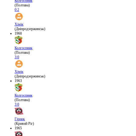
Колгоспник
(Полтава)
0:2
Хімік
(Дніпродзержинськ)
1960
Колгоспник
(Полтава)
3:0
Хімік
(Дніпродзержинськ)
1963
Колгоспник
(Полтава)
3:0
Гірник
(Кривий Ріг)
1965