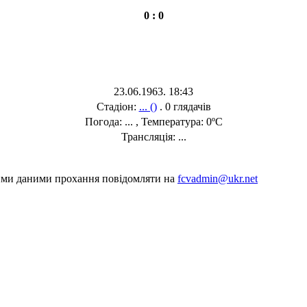
0 : 0
23.06.1963. 18:43
Стадіон:
... ()
. 0 глядачів
Погода: ... , Температура: 0ºC
Трансляція: ...
шими даними прохання повідомляти на
fcvadmin@ukr.net