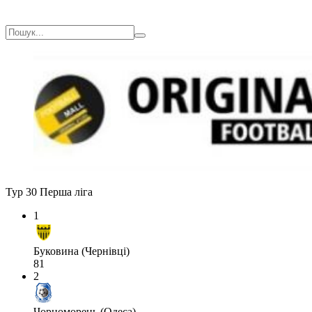
Тур 30
Перша ліга
1
Буковина (Чернівці)
81
2
Чорноморець (Одеса)