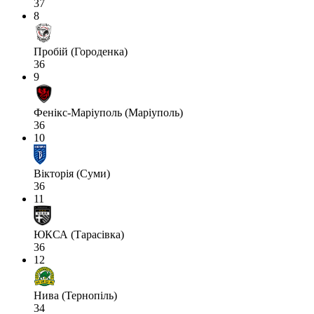
37
8
Пробій (Городенка)
36
9
Фенікс-Маріуполь (Маріуполь)
36
10
Вікторія (Суми)
36
11
ЮКСА (Тарасівка)
36
12
Нива (Тернопіль)
34