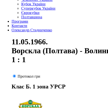
Кубок України
Суперкубок України
Єврокубки
Полтавщина
Програми
Контакти
Олександр Стадниченко
11.05.1966.
Ворскла (Полтава) - Волин
1 : 1
Протокол гри
Клас Б. 1 зона УРСР