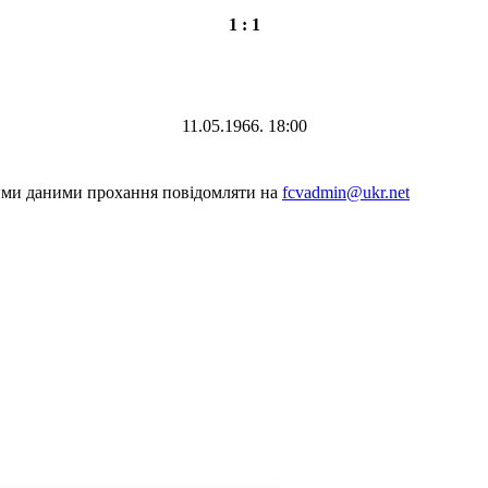
1 : 1
11.05.1966. 18:00
шими даними прохання повідомляти на
fcvadmin@ukr.net