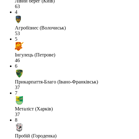
Лівий берег (Київ)
63
4
Агробізнес (Волочиськ)
53
5
Інгулець (Петрове)
46
6
Прикарпаття-Благо (Івано-Франківськ)
37
7
Металіст (Харків)
37
8
Пробій (Городенка)