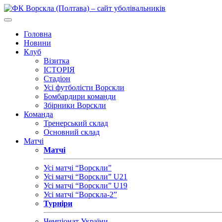
Головна
Новини
Клуб
Візитка
ІСТОРІЯ
Стадіон
Усі футболісти Ворскли
Бомбардири команди
Збірники Ворскли
Команда
Тренерський склад
Основний склад
Матчі
Матчі
Усі матчі “Ворскли”
Усі матчі “Ворскли” U21
Усі матчі “Ворскли” U19
Усі матчі “Ворскла-2”
Турніри
Чемпіонат України