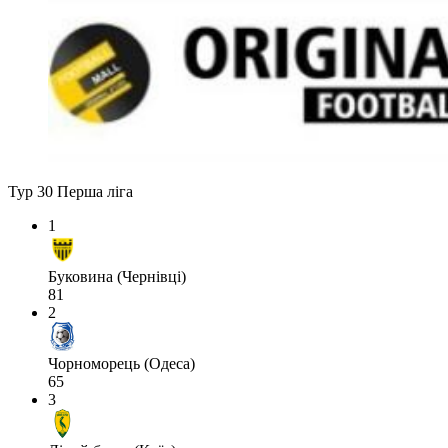
Тур 30
Перша ліга
1
Буковина (Чернівці)
81
2
Чорноморець (Одеса)
65
3