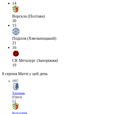
14
Ворскла (Полтава)
30
15
Поділля (Хмельницький)
21
16
СК Металург (Запоріжжя)
19
8 серпня
Матчі у цей день
1957
Харчовик
(Одеса)
1:1
Колгоспник