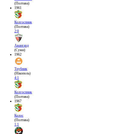
(Полтава)
1961
Колгоспник
(Полтава)
2:0
Авангард
(Суми)
1962
Трубник
(Нікополь)
4:1
Колгоспник
(Полтава)
1967
Колос
(Полтава)
1:1