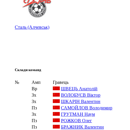
Сталь (Алчевськ)
Склади команд
№
Амп
Гравець
Вр
ШВЕЦЬ Анатолій
Зх
ВОЛОБУЄВ Віктор
Зх
ШКАРІН Валентин
Пз
САМОЙЛОВ Володимир
Зх
ГРУТМАН Наум
Пз
РОЖКОВ Олег
Пз
БРАЖНИК Валентин