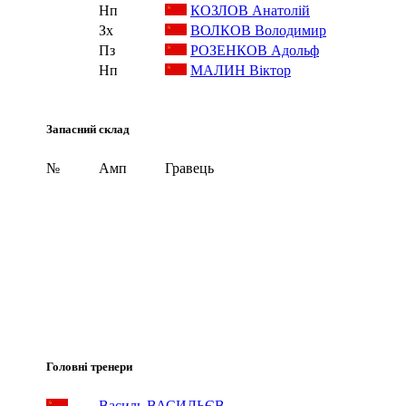
Нп
КОЗЛОВ Анатолій
Зх
ВОЛКОВ Володимир
Пз
РОЗЕНКОВ Адольф
Нп
МАЛИН Віктор
Запасний склад
№
Амп
Гравець
Головні тренери
Василь ВАСИЛЬЄВ