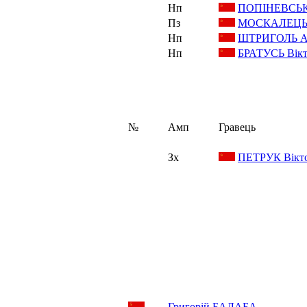
Нп
ПОПІНЕВСЬК
Пз
МОСКАЛЕЦЬ
Нп
ШТРИГОЛЬ Ан
Нп
БРАТУСЬ Вік
№
Амп
Гравець
Зх
ПЕТРУК Вікт
Григорій БАЛАБА