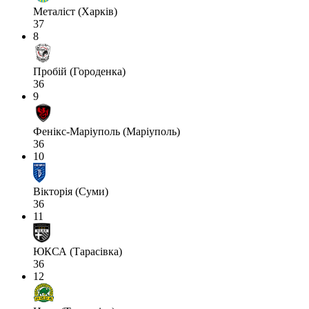
Металіст (Харків)
37
8
Пробій (Городенка)
36
9
Фенікс-Маріуполь (Маріуполь)
36
10
Вікторія (Суми)
36
11
ЮКСА (Тарасівка)
36
12