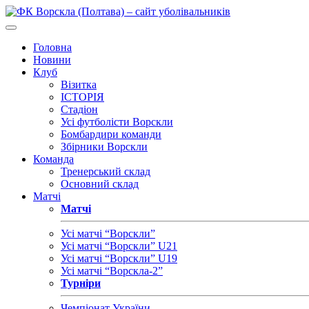
Головна
Новини
Клуб
Візитка
ІСТОРІЯ
Стадіон
Усі футболісти Ворскли
Бомбардири команди
Збірники Ворскли
Команда
Тренерський склад
Основний склад
Матчі
Матчі
Усі матчі “Ворскли”
Усі матчі “Ворскли” U21
Усі матчі “Ворскли” U19
Усі матчі “Ворскла-2”
Турніри
Чемпіонат України