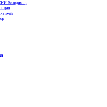
ИЙ Володимир
 Юрій
атолій
тор
ор