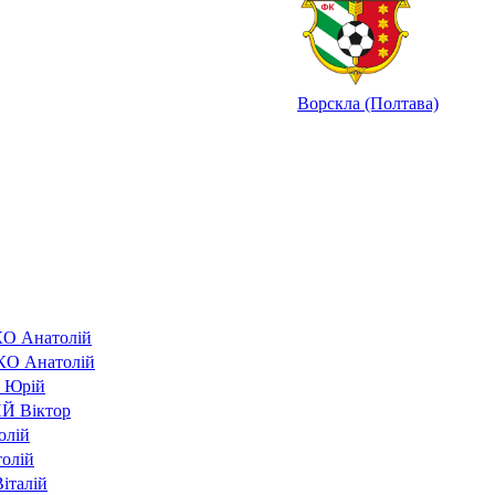
Ворскла (Полтава)
 Анатолій
 Анатолій
 Юрій
 Віктор
олій
олій
талій