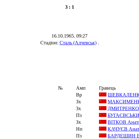
3 : 1
16.10.1965. 09:27
Стадіон:
Сталь (Алчевськ)
.
№
Амп
Гравець
Вр
ШЕВКАЛЕНКО
Зх
МАКСИМЕНКО
Зх
ДМИТРЕНКО
Пз
БУГАЄВСЬКИЙ
Зх
ВІТКОВ Анат
Нп
КАЧУЄВ Анат
Пз
БАРДЕШИН Ві