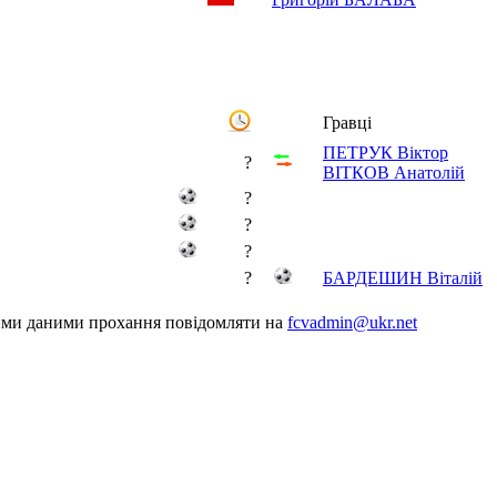
Гравці
ПЕТРУК Віктор
?
ВІТКОВ Анатолій
?
?
?
?
БАРДЕШИН Віталій
шими даними прохання повідомляти на
fcvadmin@ukr.net