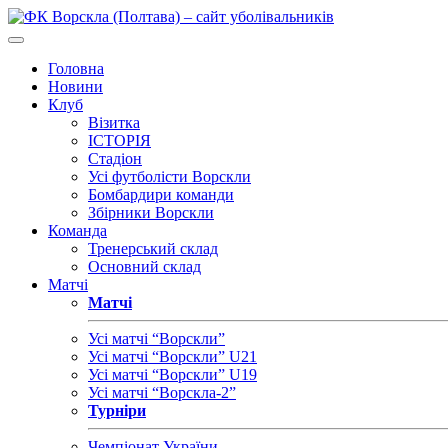
Головна
Новини
Клуб
Візитка
ІСТОРІЯ
Стадіон
Усі футболісти Ворскли
Бомбардири команди
Збірники Ворскли
Команда
Тренерський склад
Основний склад
Матчі
Матчі
Усі матчі “Ворскли”
Усі матчі “Ворскли” U21
Усі матчі “Ворскли” U19
Усі матчі “Ворскла-2”
Турніри
Чемпіонат України