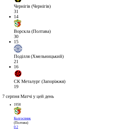
Чернігів (Чернігів)
31
14
Ворскла (Полтава)
30
15
Поділля (Хмельницький)
21
16
СК Металург (Запоріжжя)
19
7 серпня
Матчі у цей день
1958
Колгоспник
(Полтава)
0:2