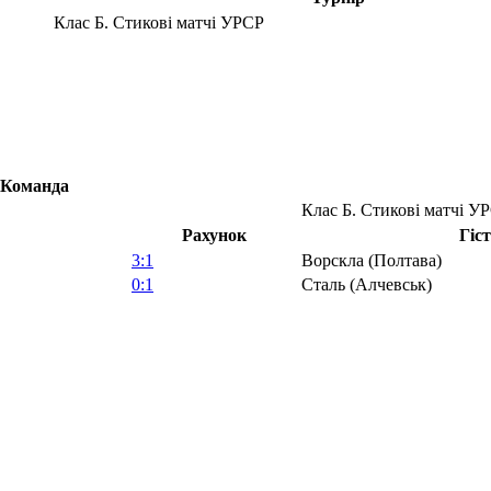
Клас Б. Стикові матчі УРСР
Команда
Клас Б. Стикові матчі У
Рахунок
Гіс
3:1
Ворскла (Полтава)
0:1
Сталь (Алчевськ)