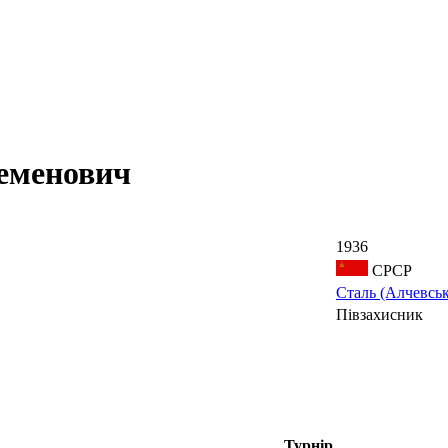
менович
1936
СРСР
Сталь (Алчевськ
Півзахисник
Турнір