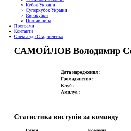
Кубок України
Суперкубок України
Єврокубки
Полтавщина
Програми
Контакти
Олександр Стадниченко
САМОЙЛОВ Володимир Се
Дата народження
:
Громадянство
:
Клуб
:
Амплуа
:
Статистика виступів за команду
Сезон
Команда