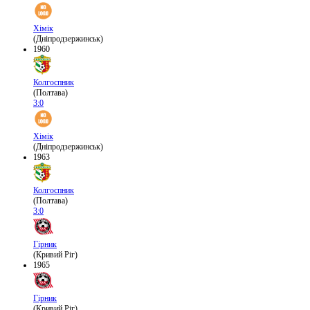
Хімік
(Дніпродзержинськ)
1960
Колгоспник
(Полтава)
3:0
Хімік
(Дніпродзержинськ)
1963
Колгоспник
(Полтава)
3:0
Гірник
(Кривий Ріг)
1965
Гірник
(Кривий Ріг)