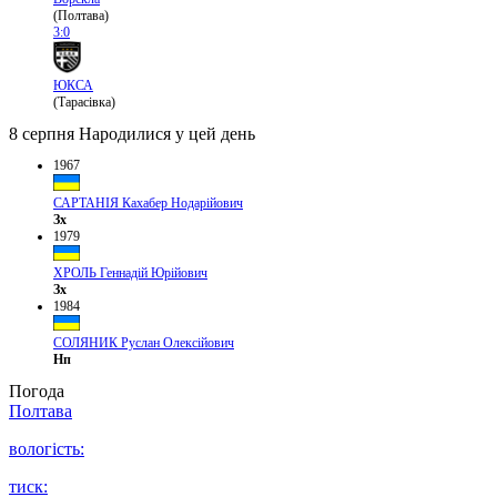
(Полтава)
3:0
ЮКСА
(Тарасівка)
8 серпня
Народилися у цей день
1967
САРТАНІЯ Кахабер Нодарійович
Зх
1979
ХРОЛЬ Геннадій Юрійович
Зх
1984
СОЛЯНИК Руслан Олексійович
Нп
Погода
Полтава
вологість:
тиск: