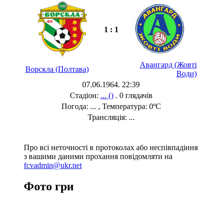
1 : 1
Авангард (Жовті
Ворскла (Полтава)
Води)
07.06.1964. 22:39
Стадіон:
... ()
. 0 глядачів
Погода: ... , Температура: 0ºC
Трансляція: ...
Про всі неточності в протоколах або неспівпадіння
з вашими даними прохання повідомляти на
fcvadmin@ukr.net
Фото гри