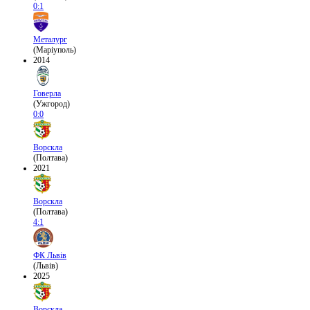
0:1
Металург
(Маріуполь)
2014
Говерла
(Ужгород)
0:0
Ворскла
(Полтава)
2021
Ворскла
(Полтава)
4:1
ФК Львів
(Львів)
2025
Ворскла