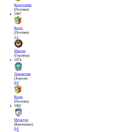
Колгоспник
(Полтава)
1967
Колос
(Полтава)
1:1
Шахтар
(Горлівка)
1974
Локомотив
(Херсон)
0:0
Колос
(Полтава)
1982
Металург
(Кам'янське)
0:0