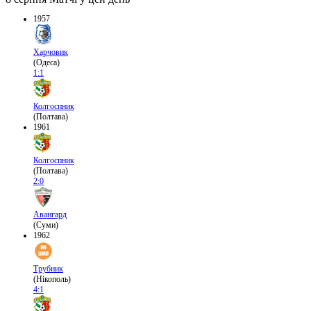
1957
Харчовик
(Одеса)
1:1
Колгоспник
(Полтава)
1961
Колгоспник
(Полтава)
2:0
Авангард
(Суми)
1962
Трубник
(Нікополь)
4:1