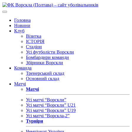
Головна
Новини
Клуб
Візитка
ІСТОРІЯ
Стадіон
Усі футболісти Ворскли
Бомбардири команди
Збірники Ворскли
Команда
Тренерський склад
Основний склад
Матчі
Матчі
Усі матчі “Ворскли”
Усі матчі “Ворскли” U21
Усі матчі “Ворскли” U19
Усі матчі “Ворскла-2”
Турніри
Чемпіонат України