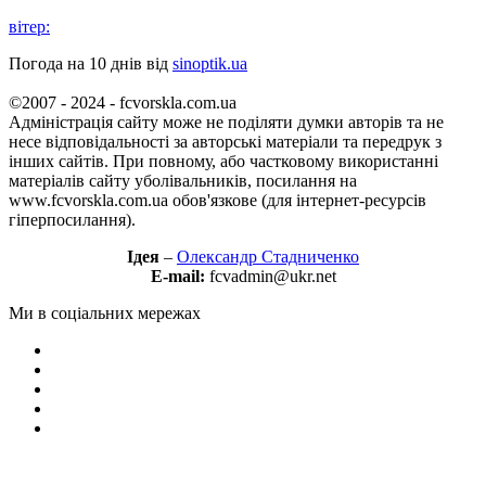
вітер:
Погода на 10 днів від
sinoptik.ua
©2007 - 2024 - fcvorskla.com.ua
Адміністрація сайту може не поділяти думки авторів та не
несе відповідальності за авторські матеріали та передрук з
інших сайтів. При повному, або частковому використанні
матеріалів сайту уболівальників, посилання на
www.fcvorskla.com.ua обов'язкове (для інтернет-ресурсів
гіперпосилання).
Ідея
–
Олександр Стадниченко
E-mail:
fcvadmin@ukr.net
Ми в соціальних мережах