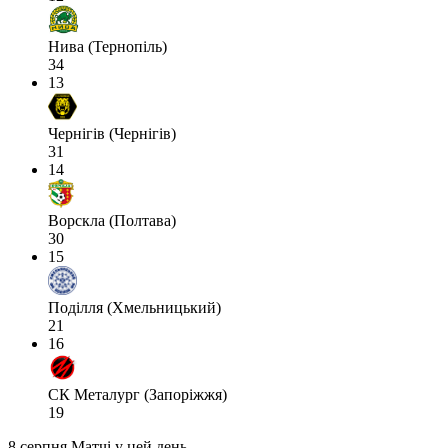
Нива (Тернопіль)
34
13
Чернігів (Чернігів)
31
14
Ворскла (Полтава)
30
15
Поділля (Хмельницький)
21
16
СК Металург (Запоріжжя)
19
8 серпня
Матчі у цей день