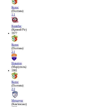
Колос
(Полтава)
1:1
Кривбас
(Кривий Ріг)
1977
Колос
(Полтава)
2:1
Новатор
(Маріуполь)
1981
Колос
(Полтава)
2:2
Металург
(Кам'янське)