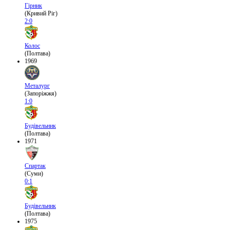
Гірник
(Кривий Ріг)
2:0
Колос
(Полтава)
1969
Металург
(Запоріжжя)
1:0
Будівельник
(Полтава)
1971
Спартак
(Суми)
0:1
Будівельник
(Полтава)
1975