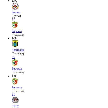
1990
Волинь
(Луцьк)
2:0
Ворскла
(Полтава)
1992
Нафтовик
(Охтирка)
3:2
Ворскла
(Полтава)
1993
Ворскла
(Полтава)
2:0
СБТС