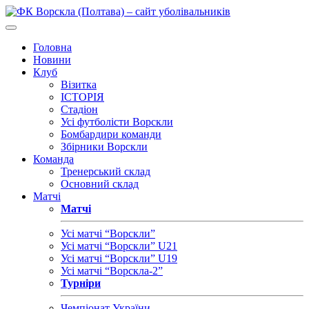
Головна
Новини
Клуб
Візитка
ІСТОРІЯ
Стадіон
Усі футболісти Ворскли
Бомбардири команди
Збірники Ворскли
Команда
Тренерський склад
Основний склад
Матчі
Матчі
Усі матчі “Ворскли”
Усі матчі “Ворскли” U21
Усі матчі “Ворскли” U19
Усі матчі “Ворскла-2”
Турніри
Чемпіонат України