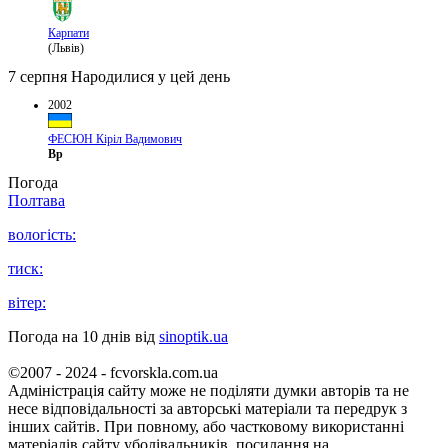
Карпати
(Львів)
7 серпня
Народилися у цей день
2002
ФЕСЮН Кіріл Вадимович
Вр
Погода
Полтава
вологість:
тиск:
вітер:
Погода на 10 днів від
sinoptik.ua
©2007 - 2024 - fcvorskla.com.ua
Адміністрація сайту може не поділяти думки авторів та не
несе відповідальності за авторські матеріали та передрук з
інших сайтів. При повному, або частковому використанні
матеріалів сайту уболівальників, посилання на