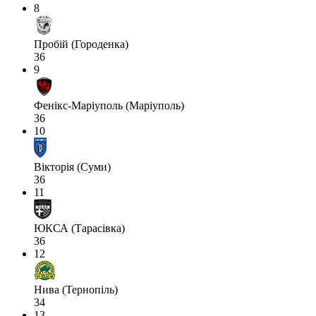
8
Пробій (Городенка)
36
9
Фенікс-Маріуполь (Маріуполь)
36
10
Вікторія (Суми)
36
11
ЮКСА (Тарасівка)
36
12
Нива (Тернопіль)
34
13