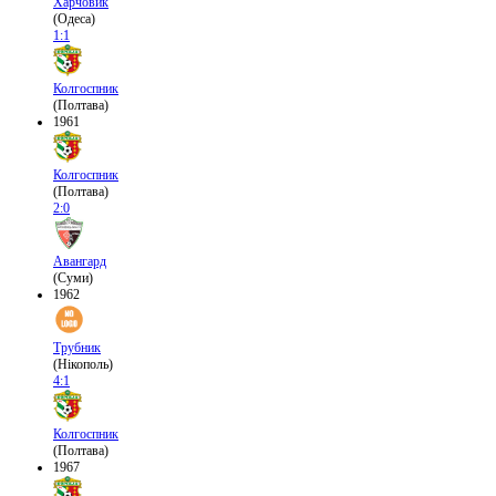
Харчовик
(Одеса)
1:1
Колгоспник
(Полтава)
1961
Колгоспник
(Полтава)
2:0
Авангард
(Суми)
1962
Трубник
(Нікополь)
4:1
Колгоспник
(Полтава)
1967