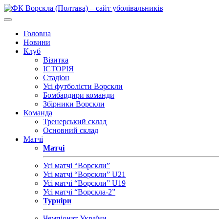
Головна
Новини
Клуб
Візитка
ІСТОРІЯ
Стадіон
Усі футболісти Ворскли
Бомбардири команди
Збірники Ворскли
Команда
Тренерський склад
Основний склад
Матчі
Матчі
Усі матчі “Ворскли”
Усі матчі “Ворскли” U21
Усі матчі “Ворскли” U19
Усі матчі “Ворскла-2”
Турніри
Чемпіонат України