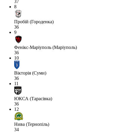
37
8
Пробій (Городенка)
36
9
Фенікс-Маріуполь (Маріуполь)
36
10
Вікторія (Суми)
36
11
ЮКСА (Тарасівка)
36
12
Нива (Тернопіль)
34