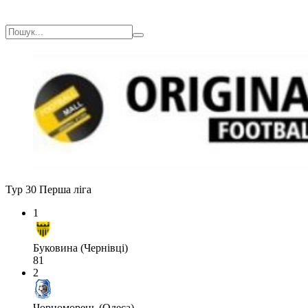
Тур 30
Перша ліга
1
Буковина (Чернівці)
81
2
Чорноморець (Одеса)