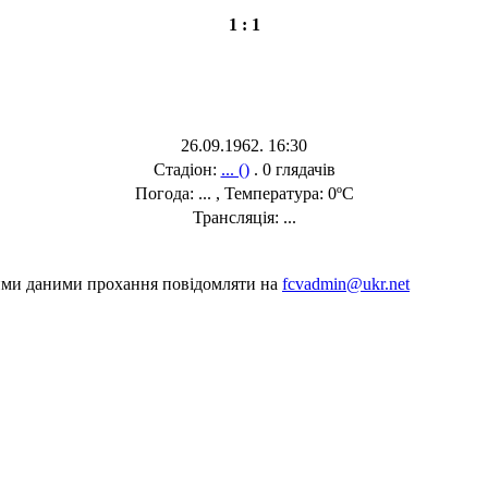
1 : 1
26.09.1962. 16:30
Стадіон:
... ()
. 0 глядачів
Погода: ... , Температура: 0ºC
Трансляція: ...
шими даними прохання повідомляти на
fcvadmin@ukr.net