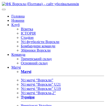
Головна
Новини
Клуб
Візитка
ІСТОРІЯ
Стадіон
Усі футболісти Ворскли
Бомбардири команди
Збірники Ворскли
Команда
Тренерський склад
Основний склад
Матчі
Матчі
Усі матчі “Ворскли”
Усі матчі “Ворскли” U21
Усі матчі “Ворскли” U19
Усі матчі “Ворскла-2”
Турніри
Чемпіонат України