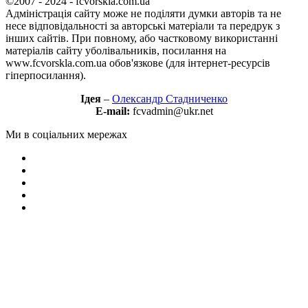
©2007 - 2024 - fcvorskla.com.ua
Адміністрація сайту може не поділяти думки авторів та не
несе відповідальності за авторські матеріали та передрук з
інших сайтів. При повному, або частковому використанні
матеріалів сайту уболівальників, посилання на
www.fcvorskla.com.ua обов'язкове (для інтернет-ресурсів
гіперпосилання).
Ідея
–
Олександр Стадниченко
E-mail:
fcvadmin@ukr.net
Ми в соціальних мережах