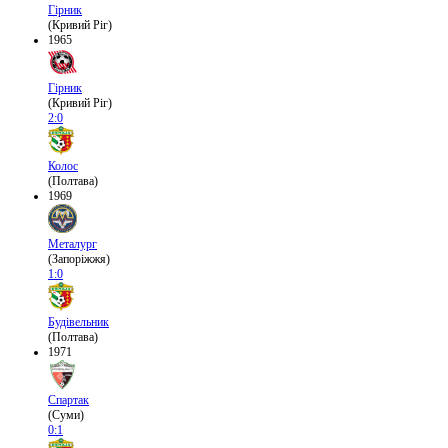
Гірник
(Кривий Ріг)
1965
Гірник
(Кривий Ріг)
2:0
Колос
(Полтава)
1969
Металург
(Запоріжжя)
1:0
Будівельник
(Полтава)
1971
Спартак
(Суми)
0:1