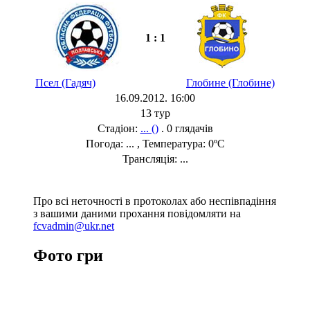
1 : 1
Псел (Гадяч)
Глобине (Глобине)
16.09.2012. 16:00
13 тур
Стадіон:
... ()
. 0 глядачів
Погода: ... , Температура: 0ºC
Трансляція: ...
Про всі неточності в протоколах або неспівпадіння
з вашими даними прохання повідомляти на
fcvadmin@ukr.net
Фото гри