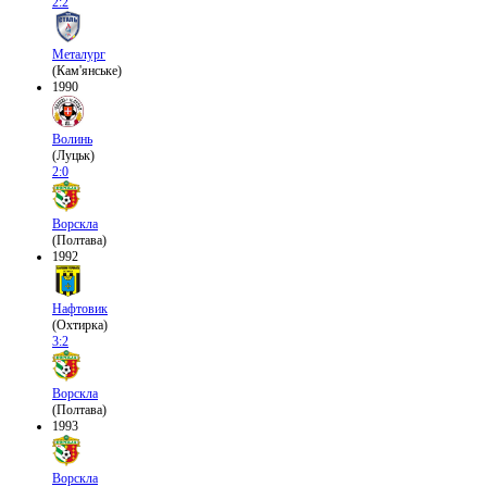
2:2
Металург
(Кам'янське)
1990
Волинь
(Луцьк)
2:0
Ворскла
(Полтава)
1992
Нафтовик
(Охтирка)
3:2
Ворскла
(Полтава)
1993
Ворскла