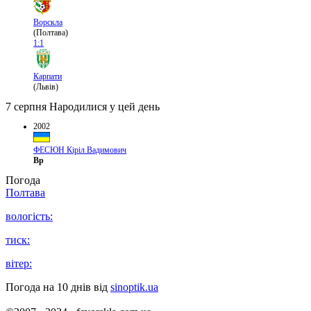
Ворскла
(Полтава)
1:1
Карпати
(Львів)
7 серпня
Народилися у цей день
2002
ФЕСЮН Кіріл Вадимович
Вр
Погода
Полтава
вологість:
тиск:
вітер:
Погода на 10 днів від
sinoptik.ua