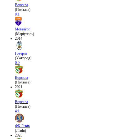
Ворскла
(Полтава)
0:1
Металург
(Маріуполь)
2014
Говерла
(Ужгород)
0:0
Ворскла
(Полтава)
2021
Ворскла
(Полтава)
4:1
ФК Львів
(Львів)
2025