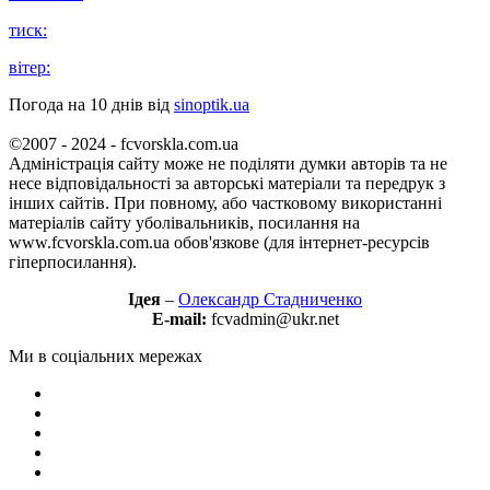
тиск:
вітер:
Погода на 10 днів від
sinoptik.ua
©2007 - 2024 - fcvorskla.com.ua
Адміністрація сайту може не поділяти думки авторів та не
несе відповідальності за авторські матеріали та передрук з
інших сайтів. При повному, або частковому використанні
матеріалів сайту уболівальників, посилання на
www.fcvorskla.com.ua обов'язкове (для інтернет-ресурсів
гіперпосилання).
Ідея
–
Олександр Стадниченко
E-mail:
fcvadmin@ukr.net
Ми в соціальних мережах