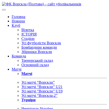
Головна
Новини
Клуб
Візитка
ІСТОРІЯ
Стадіон
Усі футболісти Ворскли
Бомбардири команди
Збірники Ворскли
Команда
Тренерський склад
Основний склад
Матчі
Матчі
Усі матчі “Ворскли”
Усі матчі “Ворскли” U21
Усі матчі “Ворскли” U19
Усі матчі “Ворскла-2”
Турніри
Чемпіонат України