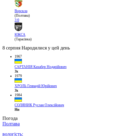
Ворскла
(Полтава)
3:0
ЮКСА
(Тарасівка)
8 серпня
Народилися у цей день
1967
САРТАНІЯ Кахабер Нодарійович
Зх
1979
ХРОЛЬ Геннадій Юрійович
Зх
1984
СОЛЯНИК Руслан Олексійович
Нп
Погода
Полтава
вологість: