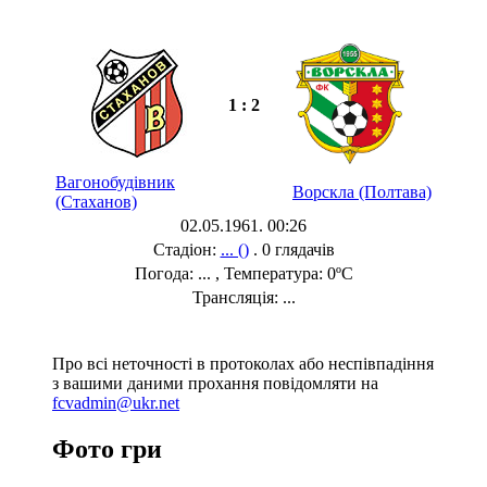
1 : 2
Вагонобудівник
Ворскла (Полтава)
(Стаханов)
02.05.1961. 00:26
Стадіон:
... ()
. 0 глядачів
Погода: ... , Температура: 0ºC
Трансляція: ...
Про всі неточності в протоколах або неспівпадіння
з вашими даними прохання повідомляти на
fcvadmin@ukr.net
Фото гри