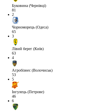
Буковина (Чернівці)
81
2
Чорноморець (Одеса)
65
3
Лівий берег (Київ)
63
4
Агробізнес (Волочиськ)
53
5
Інгулець (Петрове)
46
6