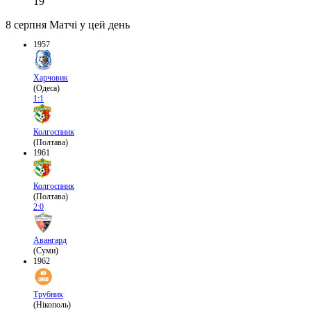
19
8 серпня
Матчі у цей день
1957
Харчовик
(Одеса)
1:1
Колгоспник
(Полтава)
1961
Колгоспник
(Полтава)
2:0
Авангард
(Суми)
1962
Трубник
(Нікополь)