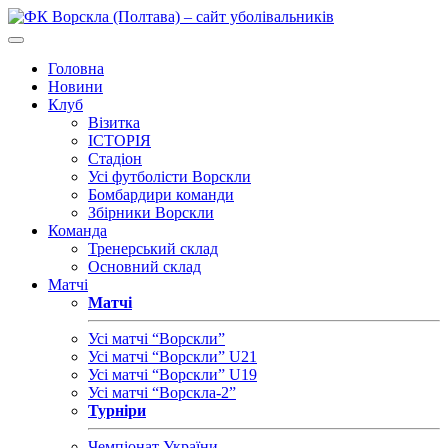
Головна
Новини
Клуб
Візитка
ІСТОРІЯ
Стадіон
Усі футболісти Ворскли
Бомбардири команди
Збірники Ворскли
Команда
Тренерський склад
Основний склад
Матчі
Матчі
Усі матчі “Ворскли”
Усі матчі “Ворскли” U21
Усі матчі “Ворскли” U19
Усі матчі “Ворскла-2”
Турніри
Чемпіонат України