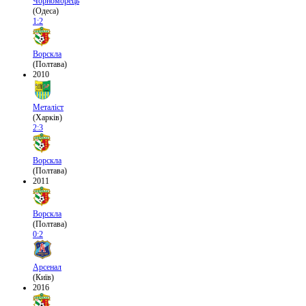
Чорноморець
(Одеса)
1:2
Ворскла
(Полтава)
2010
Металіст
(Харків)
2:3
Ворскла
(Полтава)
2011
Ворскла
(Полтава)
0:2
Арсенал
(Київ)
2016