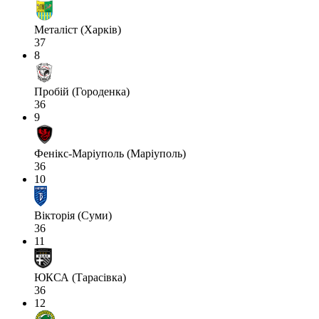
Металіст (Харків)
37
8
Пробій (Городенка)
36
9
Фенікс-Маріуполь (Маріуполь)
36
10
Вікторія (Суми)
36
11
ЮКСА (Тарасівка)
36
12