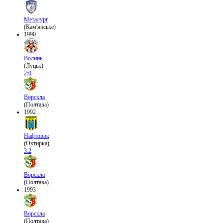
Металург
(Кам'янське)
1990
Волинь
(Луцьк)
2:0
Ворскла
(Полтава)
1992
Нафтовик
(Охтирка)
3:2
Ворскла
(Полтава)
1993
Ворскла
(Полтава)