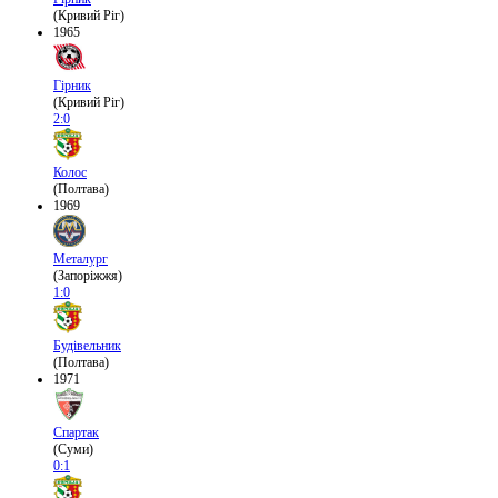
(Кривий Ріг)
1965
Гірник
(Кривий Ріг)
2:0
Колос
(Полтава)
1969
Металург
(Запоріжжя)
1:0
Будівельник
(Полтава)
1971
Спартак
(Суми)
0:1