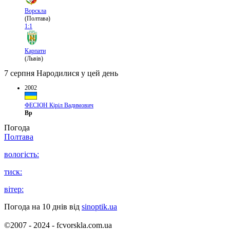
Ворскла
(Полтава)
1:1
Карпати
(Львів)
7 серпня
Народилися у цей день
2002
ФЕСЮН Кіріл Вадимович
Вр
Погода
Полтава
вологість:
тиск:
вітер:
Погода на 10 днів від
sinoptik.ua
©2007 - 2024 - fcvorskla.com.ua