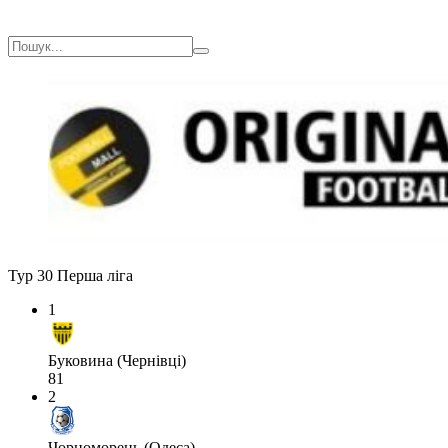
Тур 30
Перша ліга
1
Буковина (Чернівці)
81
2
Чорноморець (Одеса)