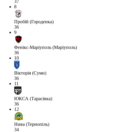
37
8
Пробій (Городенка)
36
9
Фенікс-Маріуполь (Маріуполь)
36
10
Вікторія (Суми)
36
11
ЮКСА (Тарасівка)
36
12
Нива (Тернопіль)
34