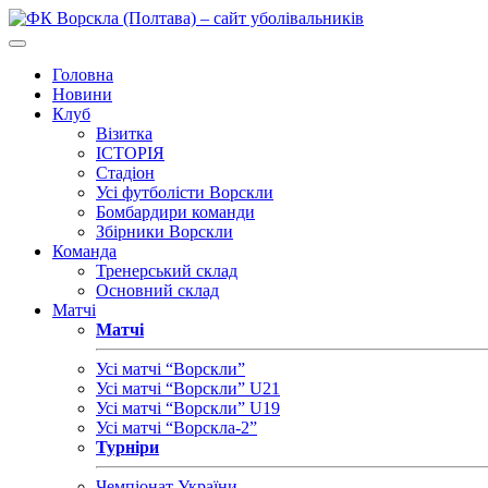
Головна
Новини
Клуб
Візитка
ІСТОРІЯ
Стадіон
Усі футболісти Ворскли
Бомбардири команди
Збірники Ворскли
Команда
Тренерський склад
Основний склад
Матчі
Матчі
Усі матчі “Ворскли”
Усі матчі “Ворскли” U21
Усі матчі “Ворскли” U19
Усі матчі “Ворскла-2”
Турніри
Чемпіонат України