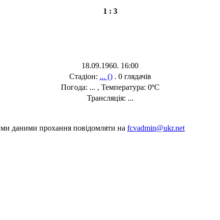
1 : 3
18.09.1960. 16:00
Стадіон:
... ()
. 0 глядачів
Погода: ... , Температура: 0ºC
Трансляція: ...
шими даними прохання повідомляти на
fcvadmin@ukr.net