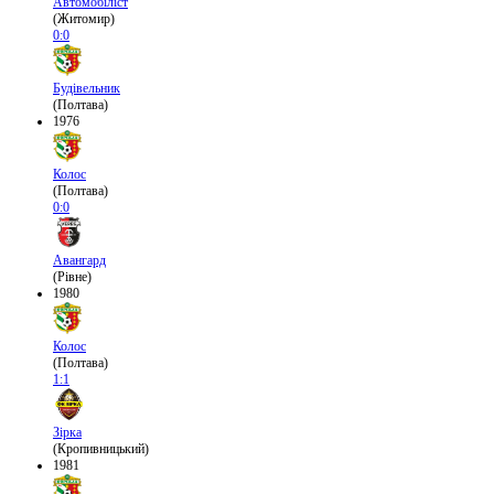
Автомобіліст
(Житомир)
0:0
Будівельник
(Полтава)
1976
Колос
(Полтава)
0:0
Авангард
(Рівне)
1980
Колос
(Полтава)
1:1
Зірка
(Кропивницький)
1981