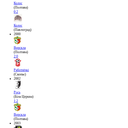
Колос
(Полтава)
0:2
Колос
(Павлоград)
2000
Ворскла
(Полтава)
2:0
Работнічкі
(Скопьє)
2002
Рось
(Біла Церква)
1:2
Ворскла
(Полтава)
2003