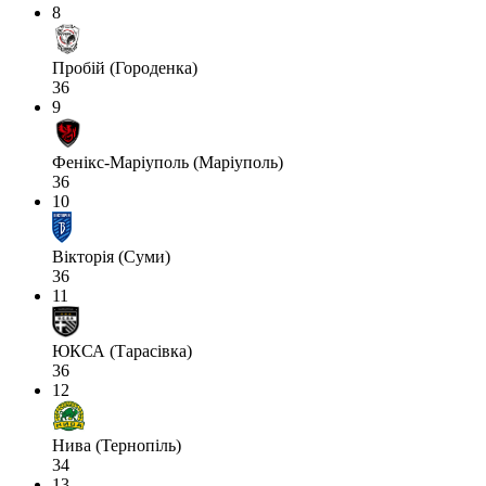
8
Пробій (Городенка)
36
9
Фенікс-Маріуполь (Маріуполь)
36
10
Вікторія (Суми)
36
11
ЮКСА (Тарасівка)
36
12
Нива (Тернопіль)
34
13