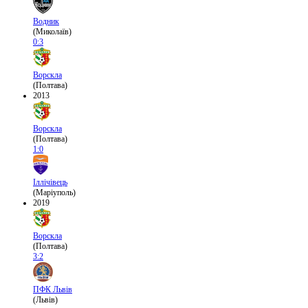
Водник
(Миколаїв)
0:3
Ворскла
(Полтава)
2013
Ворскла
(Полтава)
1:0
Іллічівець
(Маріуполь)
2019
Ворскла
(Полтава)
3:2
ПФК Львів
(Львів)