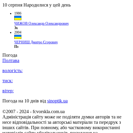
10 серпня
Народилися у цей день
1986
ЧИЖОВ Олександр Олександрович
Зх
2004
ЧЕРНИШ Дмитро Єгорович
Пз
Погода
Полтава
вологість:
тиск:
вітер:
Погода на 10 днів від
sinoptik.ua
©2007 - 2024 - fcvorskla.com.ua
Адміністрація сайту може не поділяти думки авторів та не
несе відповідальності за авторські матеріали та передрук з
інших сайтів. При повному, або частковому використанні
матеріалів сайту уболівальників, посилання на