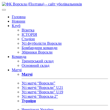
Головна
Новини
Клуб
Візитка
ІСТОРІЯ
Стадіон
Усі футболісти Ворскли
Бомбардири команди
Збірники Ворскли
Команда
Тренерський склад
Основний склад
Матчі
Матчі
Усі матчі “Ворскли”
Усі матчі “Ворскли” U21
Усі матчі “Ворскли” U19
Усі матчі “Ворскла-2”
Турніри
Чемпіонат України