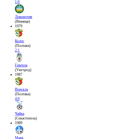
1:0
Локомотив
(Вінниця)
1979
Колос
(Полтава)
2:1
Говерла
(Ужгород)
1987
Ворскла
(Полтава)
4:0
Чайка
(Севастополь)
1989
Маяк