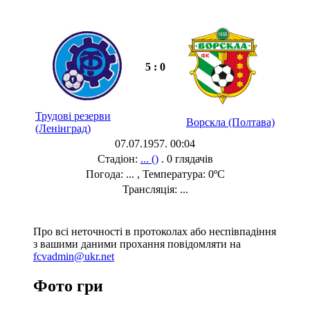
5 : 0
Трудові резерви
Ворскла (Полтава)
(Ленінград)
07.07.1957. 00:04
Стадіон:
... ()
. 0 глядачів
Погода: ... , Температура: 0ºC
Трансляція: ...
Про всі неточності в протоколах або неспівпадіння
з вашими даними прохання повідомляти на
fcvadmin@ukr.net
Фото гри