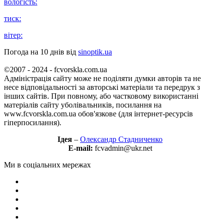
вологість:
тиск:
вітер:
Погода на 10 днів від
sinoptik.ua
©2007 - 2024 - fcvorskla.com.ua
Адміністрація сайту може не поділяти думки авторів та не
несе відповідальності за авторські матеріали та передрук з
інших сайтів. При повному, або частковому використанні
матеріалів сайту уболівальників, посилання на
www.fcvorskla.com.ua обов'язкове (для інтернет-ресурсів
гіперпосилання).
Ідея
–
Олександр Стадниченко
E-mail:
fcvadmin@ukr.net
Ми в соціальних мережах