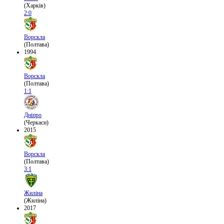
(Харків)
2:0
Ворскла
(Полтава)
1994
Ворскла
(Полтава)
1:1
Дніпро
(Черкаси)
2015
Ворскла
(Полтава)
3:1
Жиліна
(Жиліна)
2017