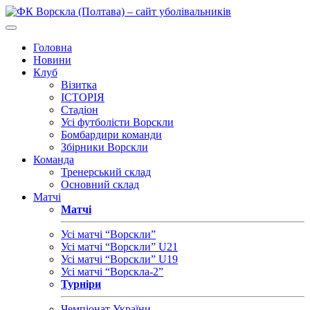
Головна
Новини
Клуб
Візитка
ІСТОРІЯ
Стадіон
Усі футболісти Ворскли
Бомбардири команди
Збірники Ворскли
Команда
Тренерський склад
Основний склад
Матчі
Матчі
Усі матчі “Ворскли”
Усі матчі “Ворскли” U21
Усі матчі “Ворскли” U19
Усі матчі “Ворскла-2”
Турніри
Чемпіонат України