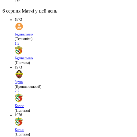
19
6 серпня
Матчі у цей день
1972
Будівельник
(Тернопіль)
1:3
Будівельник
(Полтава)
1973
Зірка
(Кропивницький)
2:2
Колос
(Полтава)
1976
Колос
(Полтава)