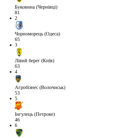
Буковина (Чернівці)
81
2
Чорноморець (Одеса)
65
3
Лівий берег (Київ)
63
4
Агробізнес (Волочиськ)
53
5
Інгулець (Петрове)
46
6