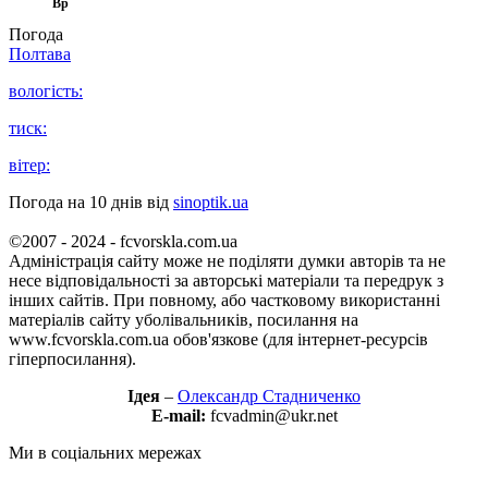
Вр
Погода
Полтава
вологість:
тиск:
вітер:
Погода на 10 днів від
sinoptik.ua
©2007 - 2024 - fcvorskla.com.ua
Адміністрація сайту може не поділяти думки авторів та не
несе відповідальності за авторські матеріали та передрук з
інших сайтів. При повному, або частковому використанні
матеріалів сайту уболівальників, посилання на
www.fcvorskla.com.ua обов'язкове (для інтернет-ресурсів
гіперпосилання).
Ідея
–
Олександр Стадниченко
E-mail:
fcvadmin@ukr.net
Ми в соціальних мережах