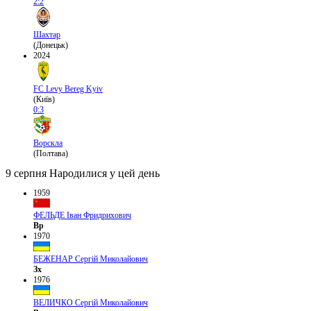
2:2
Шахтар
(Донецьк)
2024
FC Levy Bereg Kyiv
(Київ)
0:3
Ворскла
(Полтава)
9 серпня
Народилися у цей день
1959
ФЕЛЬДЕ Іван Фридрихович
Вр
1970
БЕЖЕНАР Сергій Миколайович
Зх
1976
ВЕЛИЧКО Сергій Миколайович