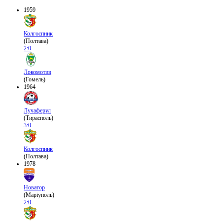
1959
Колгоспник
(Полтава)
2:0
Локомотив
(Гомель)
1964
Лучаферул
(Тирасполь)
3:0
Колгоспник
(Полтава)
1978
Новатор
(Маріуполь)
2:0