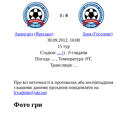
3 : 0
Авангард (Яреськи)
Зоря (Гоголеве)
30.09.2012. 16:00
15 тур
Стадіон:
... ()
. 0 глядачів
Погода: ... , Температура: 0ºC
Трансляція: ...
Про всі неточності в протоколах або неспівпадіння
з вашими даними прохання повідомляти на
fcvadmin@ukr.net
Фото гри