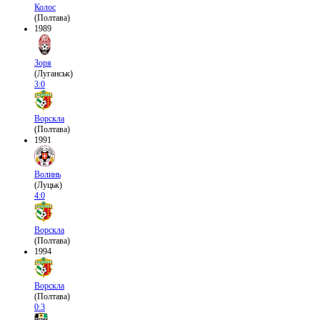
Колос
(Полтава)
1989
Зоря
(Луганськ)
3:0
Ворскла
(Полтава)
1991
Волинь
(Луцьк)
4:0
Ворскла
(Полтава)
1994
Ворскла
(Полтава)
0:3