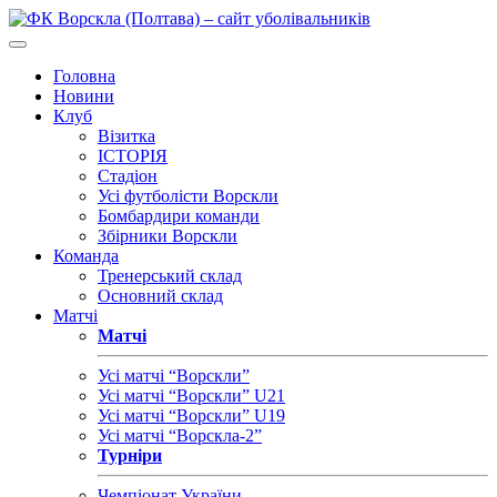
Головна
Новини
Клуб
Візитка
ІСТОРІЯ
Стадіон
Усі футболісти Ворскли
Бомбардири команди
Збірники Ворскли
Команда
Тренерський склад
Основний склад
Матчі
Матчі
Усі матчі “Ворскли”
Усі матчі “Ворскли” U21
Усі матчі “Ворскли” U19
Усі матчі “Ворскла-2”
Турніри
Чемпіонат України