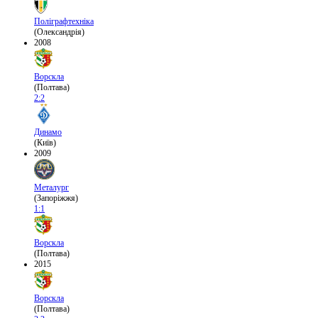
Поліграфтехніка
(Олександрія)
2008
Ворскла
(Полтава)
2:2
Динамо
(Київ)
2009
Металург
(Запоріжжя)
1:1
Ворскла
(Полтава)
2015
Ворскла
(Полтава)