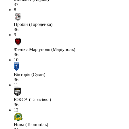
37
8
Пробій (Городенка)
36
9
Фенікс-Маріуполь (Маріуполь)
36
10
Вікторія (Суми)
36
11
ЮКСА (Тарасівка)
36
12
Нива (Тернопіль)