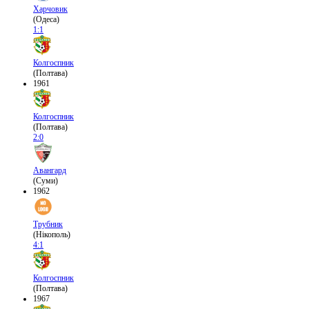
Харчовик
(Одеса)
1:1
Колгоспник
(Полтава)
1961
Колгоспник
(Полтава)
2:0
Авангард
(Суми)
1962
Трубник
(Нікополь)
4:1
Колгоспник
(Полтава)
1967