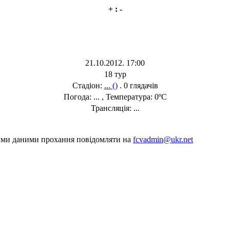
+ : -
21.10.2012. 17:00
18 тур
Стадіон:
... ()
. 0 глядачів
Погода: ... , Температура: 0ºC
Трансляція: ...
шими даними прохання повідомляти на
fcvadmin@ukr.net