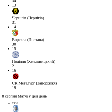
34
13
Чернігів (Чернігів)
31
14
Ворскла (Полтава)
30
15
Поділля (Хмельницький)
21
16
СК Металург (Запоріжжя)
19
8 серпня
Матчі у цей день
1957