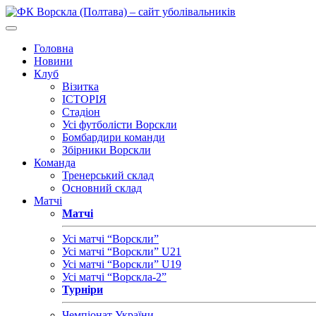
Головна
Новини
Клуб
Візитка
ІСТОРІЯ
Стадіон
Усі футболісти Ворскли
Бомбардири команди
Збірники Ворскли
Команда
Тренерський склад
Основний склад
Матчі
Матчі
Усі матчі “Ворскли”
Усі матчі “Ворскли” U21
Усі матчі “Ворскли” U19
Усі матчі “Ворскла-2”
Турніри
Чемпіонат України