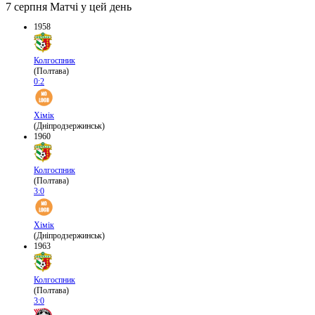
7 серпня
Матчі у цей день
1958
Колгоспник
(Полтава)
0:2
Хімік
(Дніпродзержинськ)
1960
Колгоспник
(Полтава)
3:0
Хімік
(Дніпродзержинськ)
1963
Колгоспник
(Полтава)
3:0