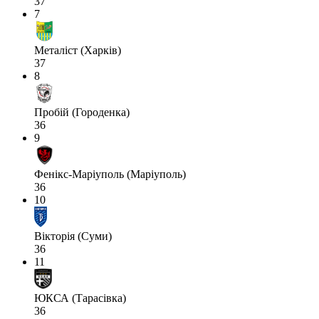
37
7
Металіст (Харків)
37
8
Пробій (Городенка)
36
9
Фенікс-Маріуполь (Маріуполь)
36
10
Вікторія (Суми)
36
11
ЮКСА (Тарасівка)
36