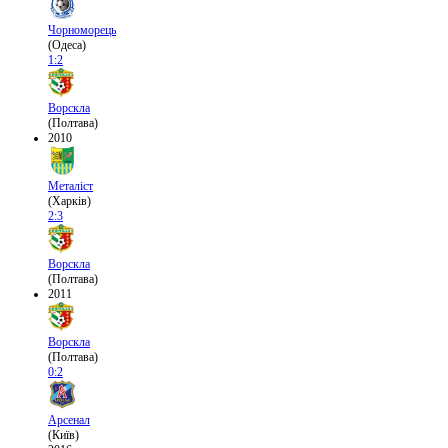
Чорноморець
(Одеса)
1:2
Ворскла
(Полтава)
2010
Металіст
(Харків)
2:3
Ворскла
(Полтава)
2011
Ворскла
(Полтава)
0:2
Арсенал
(Київ)