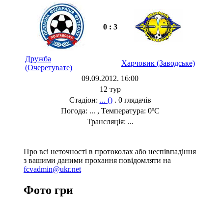
0 : 3
Дружба
Харчовик (Заводське)
(Очеретувате)
09.09.2012. 16:00
12 тур
Стадіон:
... ()
. 0 глядачів
Погода: ... , Температура: 0ºC
Трансляція: ...
Про всі неточності в протоколах або неспівпадіння
з вашими даними прохання повідомляти на
fcvadmin@ukr.net
Фото гри