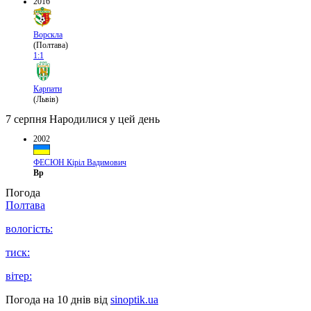
2016
Ворскла
(Полтава)
1:1
Карпати
(Львів)
7 серпня
Народилися у цей день
2002
ФЕСЮН Кіріл Вадимович
Вр
Погода
Полтава
вологість:
тиск:
вітер:
Погода на 10 днів від
sinoptik.ua