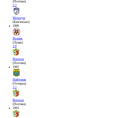
(Полтава)
2:2
Металург
(Кам'янське)
1990
Волинь
(Луцьк)
2:0
Ворскла
(Полтава)
1992
Нафтовик
(Охтирка)
3:2
Ворскла
(Полтава)
1993