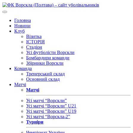
Головна
Новини
Клуб
Візитка
ІСТОРІЯ
Стадіон
Усі футболісти Ворскли
Бомбардири команди
Збірники Ворскли
Команда
Тренерський склад
Основний склад
Матчі
Матчі
Усі матчі “Ворскли”
Усі матчі “Ворскли” U21
Усі матчі “Ворскли” U19
Усі матчі “Ворскла-2”
Турніри
Чемпіонат України