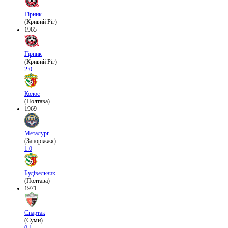
Гірник
(Кривий Ріг)
1965
Гірник
(Кривий Ріг)
2:0
Колос
(Полтава)
1969
Металург
(Запоріжжя)
1:0
Будівельник
(Полтава)
1971
Спартак
(Суми)