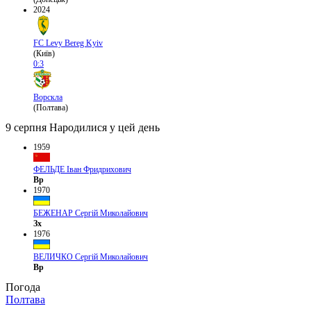
2024
FC Levy Bereg Kyiv
(Київ)
0:3
Ворскла
(Полтава)
9 серпня
Народилися у цей день
1959
ФЕЛЬДЕ Іван Фридрихович
Вр
1970
БЕЖЕНАР Сергій Миколайович
Зх
1976
ВЕЛИЧКО Сергій Миколайович
Вр
Погода
Полтава