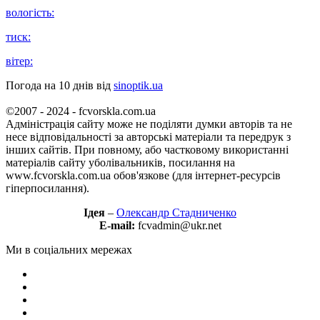
вологість:
тиск:
вітер:
Погода на 10 днів від
sinoptik.ua
©2007 - 2024 - fcvorskla.com.ua
Адміністрація сайту може не поділяти думки авторів та не
несе відповідальності за авторські матеріали та передрук з
інших сайтів. При повному, або частковому використанні
матеріалів сайту уболівальників, посилання на
www.fcvorskla.com.ua обов'язкове (для інтернет-ресурсів
гіперпосилання).
Ідея
–
Олександр Стадниченко
E-mail:
fcvadmin@ukr.net
Ми в соціальних мережах