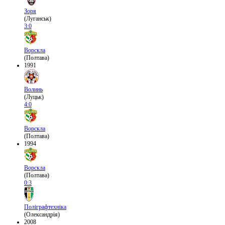
Зоря
(Луганськ)
3:0
Ворскла
(Полтава)
1991
Волинь
(Луцьк)
4:0
Ворскла
(Полтава)
1994
Ворскла
(Полтава)
0:3
Поліграфтехніка
(Олександрія)
2008