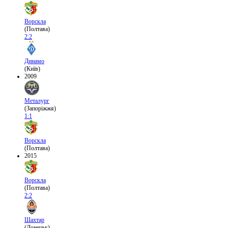
Ворскла
(Полтава)
2:2
Динамо
(Київ)
2009
Металург
(Запоріжжя)
1:1
Ворскла
(Полтава)
2015
Ворскла
(Полтава)
2:2
Шахтар
(Донецьк)