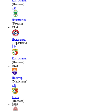
Колгоспник
(Полтава)
2:0
Локомотив
(Гомель)
1964
Лучаферул
(Тирасполь)
3:0
Колгоспник
(Полтава)
1978
Новатор
(Маріуполь)
2:0
Колос
(Полтава)
1989