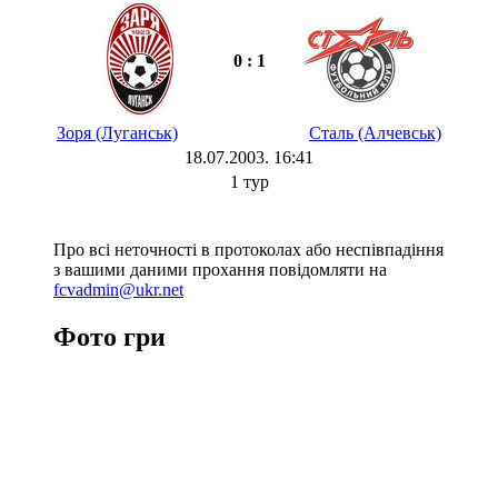
0 : 1
Зоря (Луганськ)
Сталь (Алчевськ)
18.07.2003. 16:41
1 тур
Про всі неточності в протоколах або неспівпадіння
з вашими даними прохання повідомляти на
fcvadmin@ukr.net
Фото гри