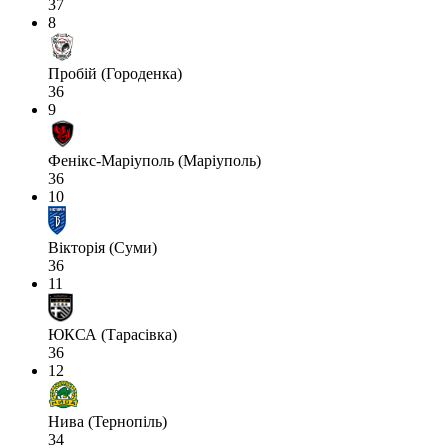
37
8
Пробій (Городенка)
36
9
Фенікс-Маріуполь (Маріуполь)
36
10
Вікторія (Суми)
36
11
ЮКСА (Тарасівка)
36
12
Нива (Тернопіль)
34