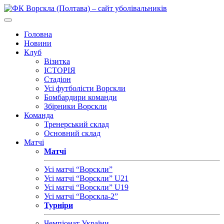
Головна
Новини
Клуб
Візитка
ІСТОРІЯ
Стадіон
Усі футболісти Ворскли
Бомбардири команди
Збірники Ворскли
Команда
Тренерський склад
Основний склад
Матчі
Матчі
Усі матчі “Ворскли”
Усі матчі “Ворскли” U21
Усі матчі “Ворскли” U19
Усі матчі “Ворскла-2”
Турніри
Чемпіонат України