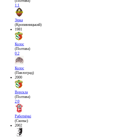
(Полтава)
1:1
Зірка
(Кропивницький)
1981
Колос
(Полтава)
0:2
Колос
(Павлоград)
2000
Ворскла
(Полтава)
2:0
Работнічкі
(Скопьє)
2002