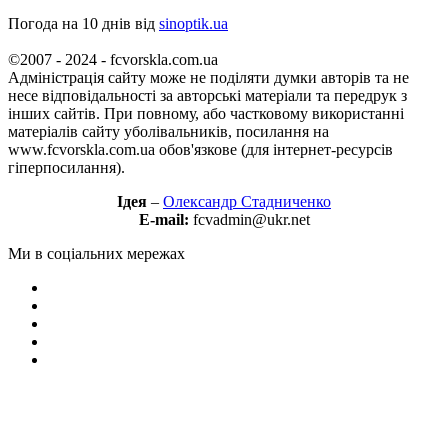
Погода на 10 днів від
sinoptik.ua
©2007 - 2024 - fcvorskla.com.ua
Адміністрація сайту може не поділяти думки авторів та не
несе відповідальності за авторські матеріали та передрук з
інших сайтів. При повному, або частковому використанні
матеріалів сайту уболівальників, посилання на
www.fcvorskla.com.ua обов'язкове (для інтернет-ресурсів
гіперпосилання).
Ідея
–
Олександр Стадниченко
E-mail:
fcvadmin@ukr.net
Ми в соціальних мережах