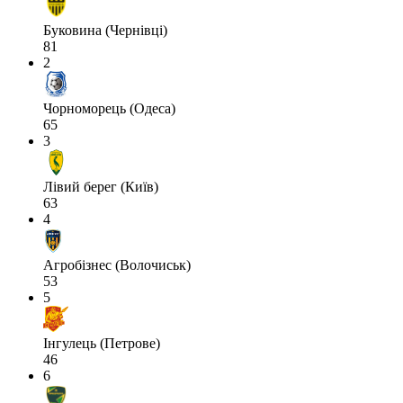
Буковина (Чернівці)
81
2
Чорноморець (Одеса)
65
3
Лівий берег (Київ)
63
4
Агробізнес (Волочиськ)
53
5
Інгулець (Петрове)
46
6