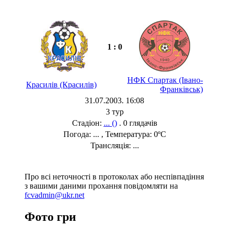
1 : 0
НФК Спартак (Івано-
Красилів (Красилів)
Франківськ)
31.07.2003. 16:08
3 тур
Стадіон:
... ()
. 0 глядачів
Погода: ... , Температура: 0ºC
Трансляція: ...
Про всі неточності в протоколах або неспівпадіння
з вашими даними прохання повідомляти на
fcvadmin@ukr.net
Фото гри