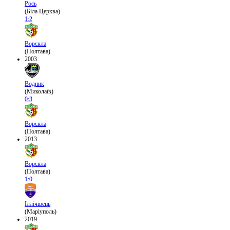
Рось
(Біла Церква)
1:2
Ворскла
(Полтава)
2003
Водник
(Миколаїв)
0:3
Ворскла
(Полтава)
2013
Ворскла
(Полтава)
1:0
Іллічівець
(Маріуполь)
2019