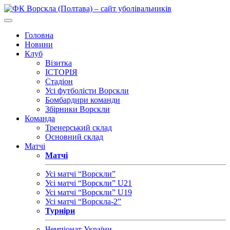
Головна
Новини
Клуб
Візитка
ІСТОРІЯ
Стадіон
Усі футболісти Ворскли
Бомбардири команди
Збірники Ворскли
Команда
Тренерський склад
Основний склад
Матчі
Матчі
Усі матчі “Ворскли”
Усі матчі “Ворскли” U21
Усі матчі “Ворскли” U19
Усі матчі “Ворскла-2”
Турніри
Чемпіонат України