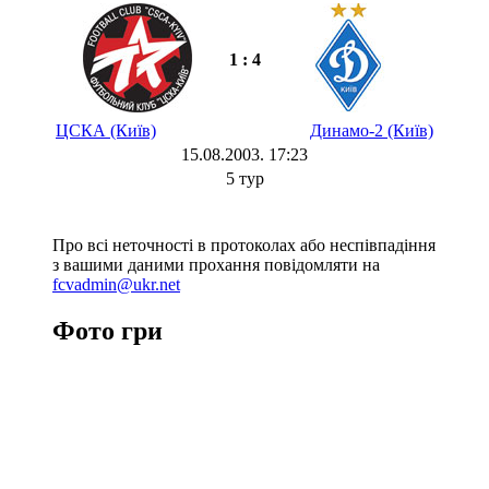
1 : 4
ЦСКА (Київ)
Динамо-2 (Київ)
15.08.2003. 17:23
5 тур
Про всі неточності в протоколах або неспівпадіння
з вашими даними прохання повідомляти на
fcvadmin@ukr.net
Фото гри