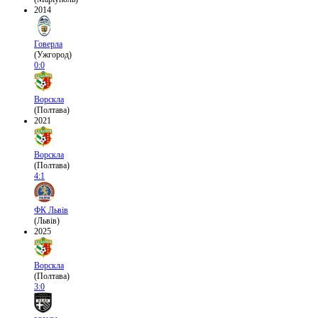
2014
Говерла
(Ужгород)
0:0
Ворскла
(Полтава)
2021
Ворскла
(Полтава)
4:1
ФК Львів
(Львів)
2025
Ворскла
(Полтава)
3:0