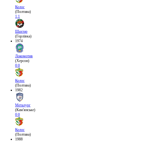
Колос
(Полтава)
1:1
Шахтар
(Горлівка)
1974
Локомотив
(Херсон)
0:0
Колос
(Полтава)
1982
Металург
(Кам'янське)
0:0
Колос
(Полтава)
1988