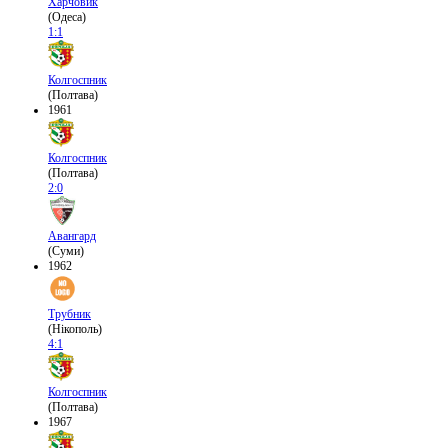
Харчовик
(Одеса)
1:1
Колгоспник
(Полтава)
1961
Колгоспник
(Полтава)
2:0
Авангард
(Суми)
1962
Трубник
(Нікополь)
4:1
Колгоспник
(Полтава)
1967