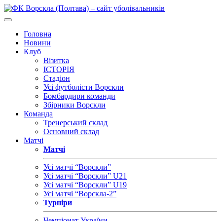
Головна
Новини
Клуб
Візитка
ІСТОРІЯ
Стадіон
Усі футболісти Ворскли
Бомбардири команди
Збірники Ворскли
Команда
Тренерський склад
Основний склад
Матчі
Матчі
Усі матчі “Ворскли”
Усі матчі “Ворскли” U21
Усі матчі “Ворскли” U19
Усі матчі “Ворскла-2”
Турніри
Чемпіонат України