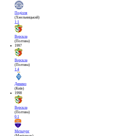
Поділля
(Хмельницький)
1:1
Ворскла
(Полтава)
1997
Ворскла
(Полтава)
1:4
Динамо
(Київ)
1998
Ворскла
(Полтава)
0:1
Металург
(Маріуполь)