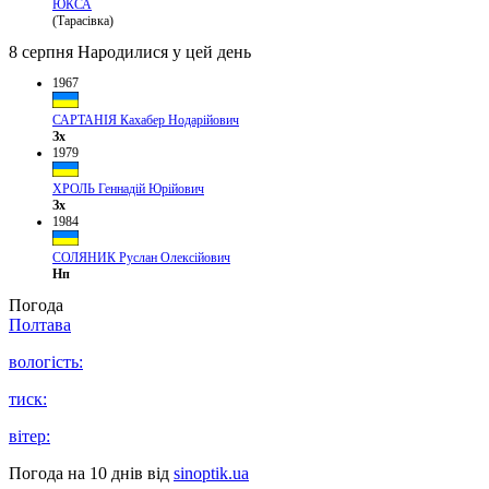
ЮКСА
(Тарасівка)
8 серпня
Народилися у цей день
1967
САРТАНІЯ Кахабер Нодарійович
Зх
1979
ХРОЛЬ Геннадій Юрійович
Зх
1984
СОЛЯНИК Руслан Олексійович
Нп
Погода
Полтава
вологість:
тиск:
вітер:
Погода на 10 днів від
sinoptik.ua