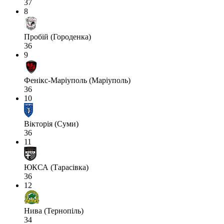
37
8
Пробій (Городенка)
36
9
Фенікс-Маріуполь (Маріуполь)
36
10
Вікторія (Суми)
36
11
ЮКСА (Тарасівка)
36
12
Нива (Тернопіль)
34