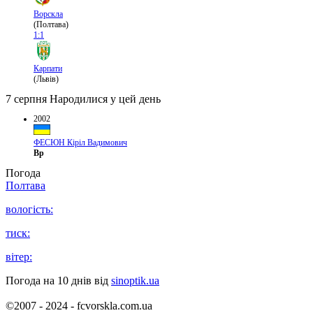
Ворскла
(Полтава)
1:1
Карпати
(Львів)
7 серпня
Народилися у цей день
2002
ФЕСЮН Кіріл Вадимович
Вр
Погода
Полтава
вологість:
тиск:
вітер:
Погода на 10 днів від
sinoptik.ua
©2007 - 2024 - fcvorskla.com.ua