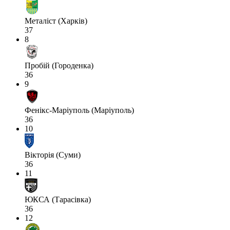
Металіст (Харків)
37
8
Пробій (Городенка)
36
9
Фенікс-Маріуполь (Маріуполь)
36
10
Вікторія (Суми)
36
11
ЮКСА (Тарасівка)
36
12