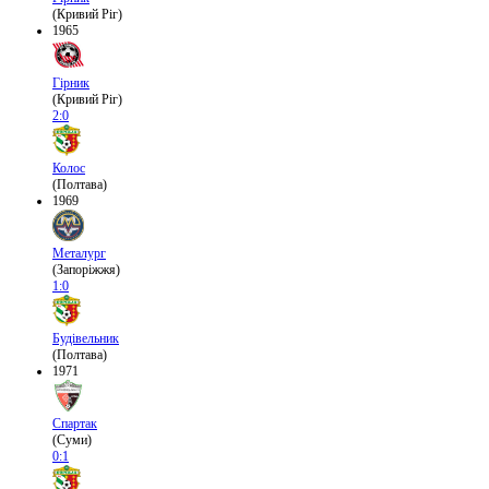
(Кривий Ріг)
1965
Гірник
(Кривий Ріг)
2:0
Колос
(Полтава)
1969
Металург
(Запоріжжя)
1:0
Будівельник
(Полтава)
1971
Спартак
(Суми)
0:1