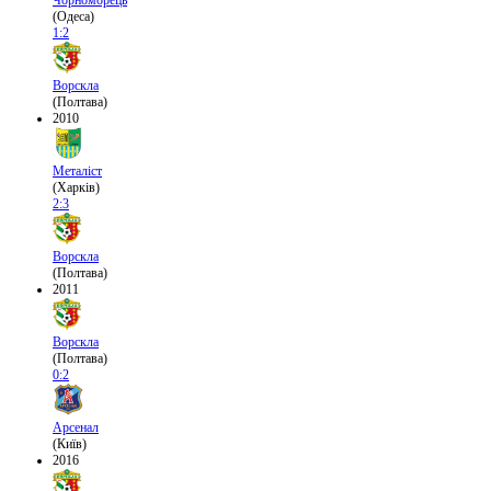
Чорноморець
(Одеса)
1:2
Ворскла
(Полтава)
2010
Металіст
(Харків)
2:3
Ворскла
(Полтава)
2011
Ворскла
(Полтава)
0:2
Арсенал
(Київ)
2016