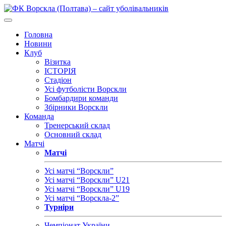
Головна
Новини
Клуб
Візитка
ІСТОРІЯ
Стадіон
Усі футболісти Ворскли
Бомбардири команди
Збірники Ворскли
Команда
Тренерський склад
Основний склад
Матчі
Матчі
Усі матчі “Ворскли”
Усі матчі “Ворскли” U21
Усі матчі “Ворскли” U19
Усі матчі “Ворскла-2”
Турніри
Чемпіонат України