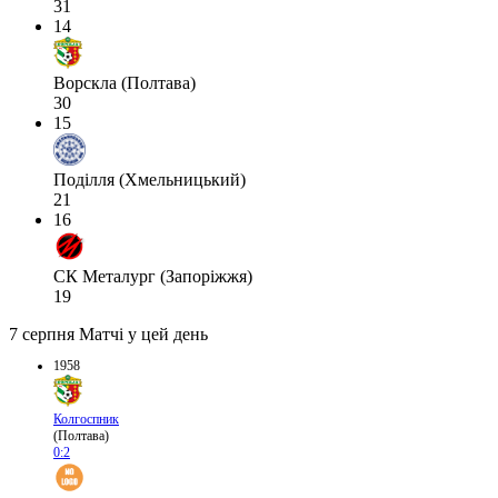
31
14
Ворскла (Полтава)
30
15
Поділля (Хмельницький)
21
16
СК Металург (Запоріжжя)
19
7 серпня
Матчі у цей день
1958
Колгоспник
(Полтава)
0:2