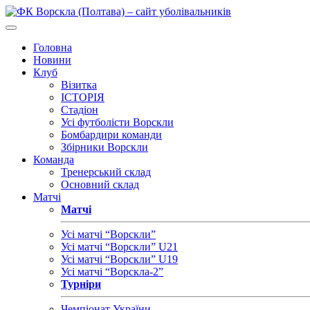
Головна
Новини
Клуб
Візитка
ІСТОРІЯ
Стадіон
Усі футболісти Ворскли
Бомбардири команди
Збірники Ворскли
Команда
Тренерський склад
Основний склад
Матчі
Матчі
Усі матчі “Ворскли”
Усі матчі “Ворскли” U21
Усі матчі “Ворскли” U19
Усі матчі “Ворскла-2”
Турніри
Чемпіонат України