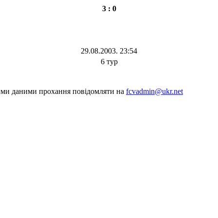
3 : 0
29.08.2003. 23:54
6 тур
шими даними прохання повідомляти на
fcvadmin@ukr.net