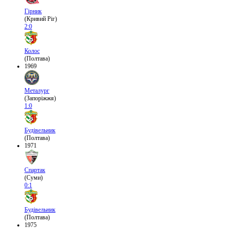
Гірник
(Кривий Ріг)
2:0
Колос
(Полтава)
1969
Металург
(Запоріжжя)
1:0
Будівельник
(Полтава)
1971
Спартак
(Суми)
0:1
Будівельник
(Полтава)
1975