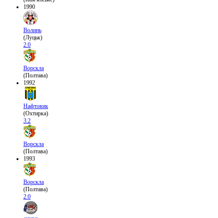
1990
Волинь
(Луцьк)
2:0
Ворскла
(Полтава)
1992
Нафтовик
(Охтирка)
3:2
Ворскла
(Полтава)
1993
Ворскла
(Полтава)
2:0