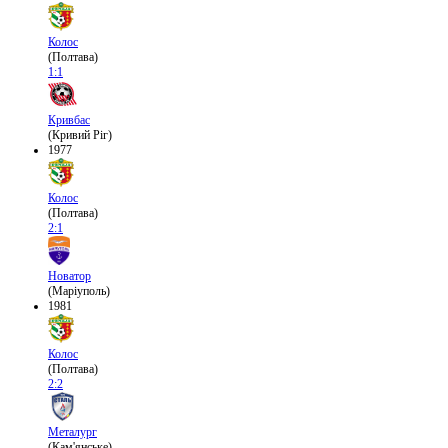
Колос
(Полтава)
1:1
Кривбас
(Кривий Ріг)
1977
Колос
(Полтава)
2:1
Новатор
(Маріуполь)
1981
Колос
(Полтава)
2:2
Металург
(Кам'янське)