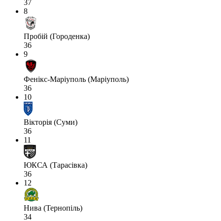
37
8
Пробій (Городенка)
36
9
Фенікс-Маріуполь (Маріуполь)
36
10
Вікторія (Суми)
36
11
ЮКСА (Тарасівка)
36
12
Нива (Тернопіль)
34