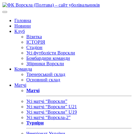
Головна
Новини
Клуб
Візитка
ІСТОРІЯ
Стадіон
Усі футболісти Ворскли
Бомбардири команди
Збірники Ворскли
Команда
Тренерський склад
Основний склад
Матчі
Матчі
Усі матчі “Ворскли”
Усі матчі “Ворскли” U21
Усі матчі “Ворскли” U19
Усі матчі “Ворскла-2”
Турніри
Чемпіонат України