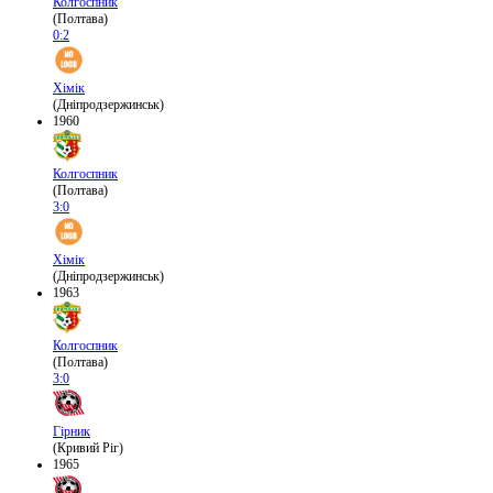
Колгоспник
(Полтава)
0:2
Хімік
(Дніпродзержинськ)
1960
Колгоспник
(Полтава)
3:0
Хімік
(Дніпродзержинськ)
1963
Колгоспник
(Полтава)
3:0
Гірник
(Кривий Ріг)
1965