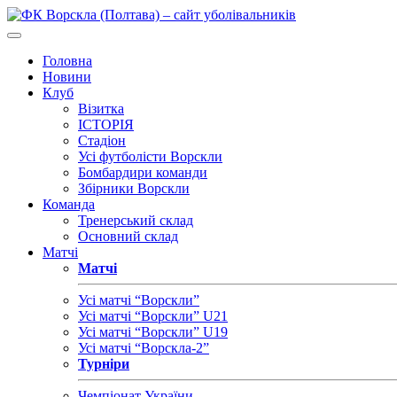
Головна
Новини
Клуб
Візитка
ІСТОРІЯ
Стадіон
Усі футболісти Ворскли
Бомбардири команди
Збірники Ворскли
Команда
Тренерський склад
Основний склад
Матчі
Матчі
Усі матчі “Ворскли”
Усі матчі “Ворскли” U21
Усі матчі “Ворскли” U19
Усі матчі “Ворскла-2”
Турніри
Чемпіонат України