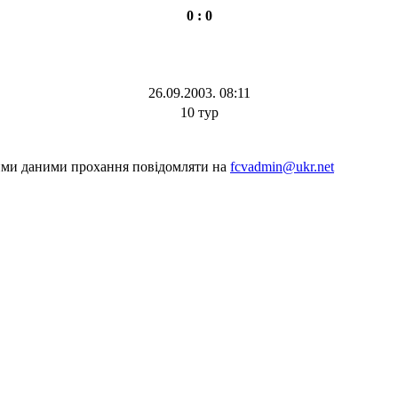
0 : 0
26.09.2003. 08:11
10 тур
шими даними прохання повідомляти на
fcvadmin@ukr.net