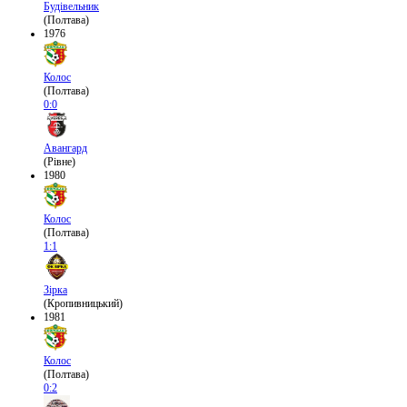
Будівельник
(Полтава)
1976
Колос
(Полтава)
0:0
Авангард
(Рівне)
1980
Колос
(Полтава)
1:1
Зірка
(Кропивницький)
1981
Колос
(Полтава)
0:2