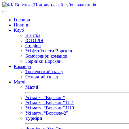
Головна
Новини
Клуб
Візитка
ІСТОРІЯ
Стадіон
Усі футболісти Ворскли
Бомбардири команди
Збірники Ворскли
Команда
Тренерський склад
Основний склад
Матчі
Матчі
Усі матчі “Ворскли”
Усі матчі “Ворскли” U21
Усі матчі “Ворскли” U19
Усі матчі “Ворскла-2”
Турніри
Чемпіонат України