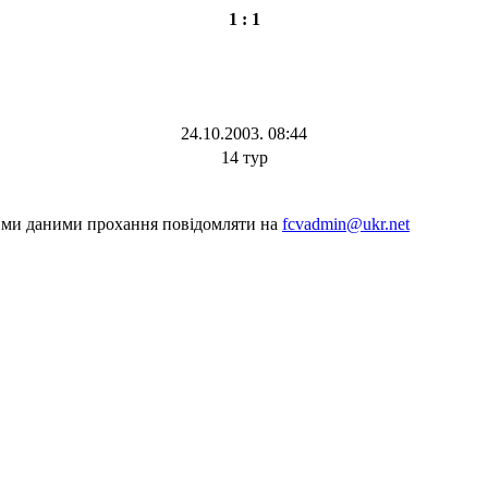
1 : 1
24.10.2003. 08:44
14 тур
шими даними прохання повідомляти на
fcvadmin@ukr.net