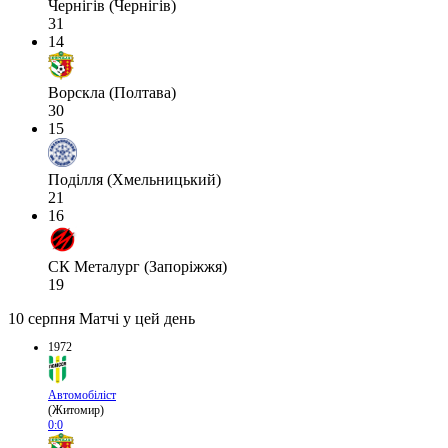
Чернігів (Чернігів)
31
14
Ворскла (Полтава)
30
15
Поділля (Хмельницький)
21
16
СК Металург (Запоріжжя)
19
10 серпня
Матчі у цей день
1972
Автомобіліст
(Житомир)
0:0