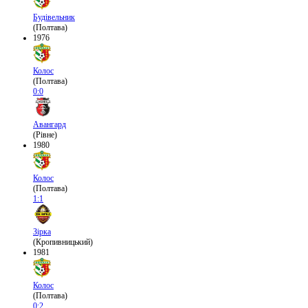
Будівельник
(Полтава)
1976
Колос
(Полтава)
0:0
Авангард
(Рівне)
1980
Колос
(Полтава)
1:1
Зірка
(Кропивницький)
1981
Колос
(Полтава)
0:2