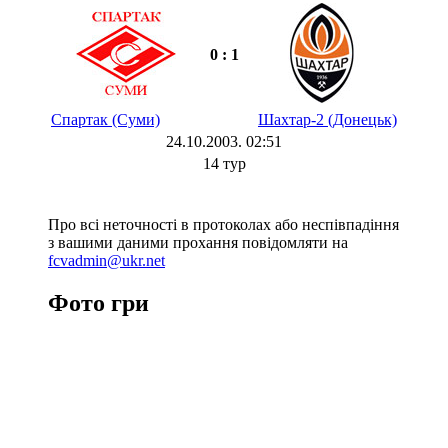
0 : 1
Спартак (Суми)
Шахтар-2 (Донецьк)
24.10.2003. 02:51
14 тур
Про всі неточності в протоколах або неспівпадіння
з вашими даними прохання повідомляти на
fcvadmin@ukr.net
Фото гри