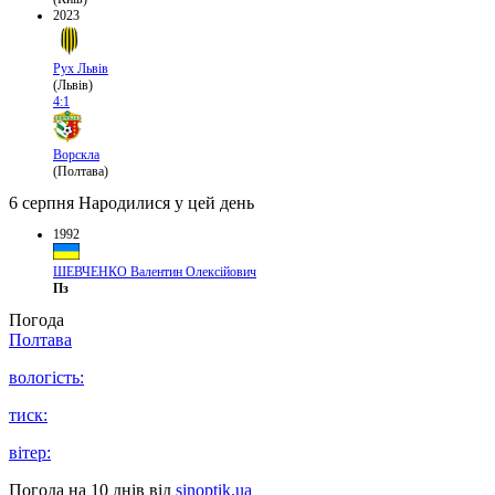
2023
Рух Львів
(Львів)
4:1
Ворскла
(Полтава)
6 серпня
Народилися у цей день
1992
ШЕВЧЕНКО Валентин Олексійович
Пз
Погода
Полтава
вологість:
тиск:
вітер:
Погода на 10 днів від
sinoptik.ua