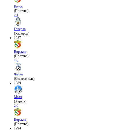
Колос
(Полтава)
2:1
Говерла
(Ужгород)
1987
Ворскла
(Полтава)
4:0
Чайка
(Севастополь)
1989
Маяк
(Харків)
2:0
Ворскла
(Полтава)
1994