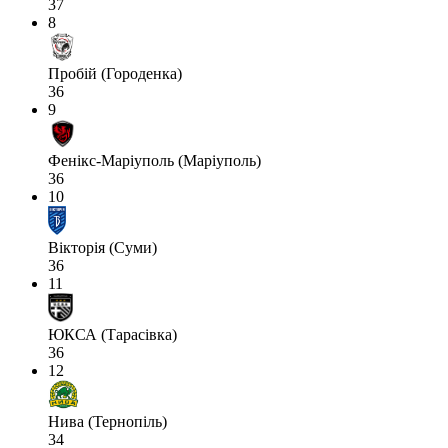
37
8
Пробій (Городенка)
36
9
Фенікс-Маріуполь (Маріуполь)
36
10
Вікторія (Суми)
36
11
ЮКСА (Тарасівка)
36
12
Нива (Тернопіль)
34