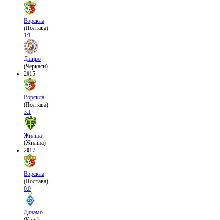
Ворскла
(Полтава)
1:1
Дніпро
(Черкаси)
2015
Ворскла
(Полтава)
3:1
Жиліна
(Жиліна)
2017
Ворскла
(Полтава)
0:0
Динамо
(Київ)