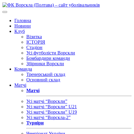
Головна
Новини
Клуб
Візитка
ІСТОРІЯ
Стадіон
Усі футболісти Ворскли
Бомбардири команди
Збірники Ворскли
Команда
Тренерський склад
Основний склад
Матчі
Матчі
Усі матчі “Ворскли”
Усі матчі “Ворскли” U21
Усі матчі “Ворскли” U19
Усі матчі “Ворскла-2”
Турніри
Чемпіонат України