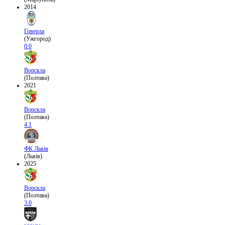
2014
Говерла
(Ужгород)
0:0
Ворскла
(Полтава)
2021
Ворскла
(Полтава)
4:1
ФК Львів
(Львів)
2025
Ворскла
(Полтава)
3:0