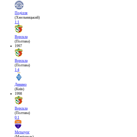
Поділля
(Хмельницький)
1:1
Ворскла
(Полтава)
1997
Ворскла
(Полтава)
1:4
Динамо
(Київ)
1998
Ворскла
(Полтава)
0:1
Металург
(Маріуполь)