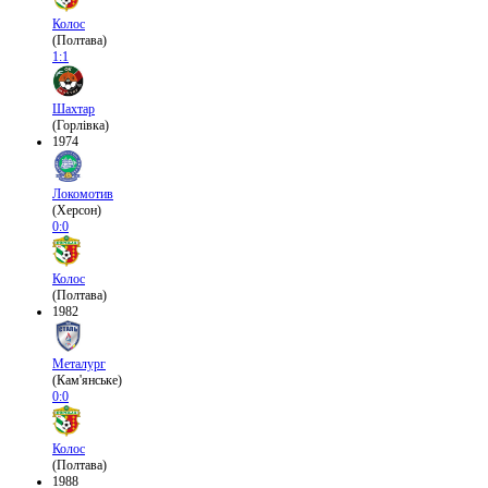
Колос
(Полтава)
1:1
Шахтар
(Горлівка)
1974
Локомотив
(Херсон)
0:0
Колос
(Полтава)
1982
Металург
(Кам'янське)
0:0
Колос
(Полтава)
1988