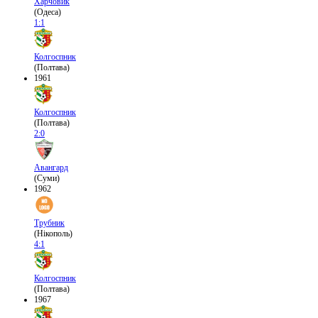
Харчовик
(Одеса)
1:1
Колгоспник
(Полтава)
1961
Колгоспник
(Полтава)
2:0
Авангард
(Суми)
1962
Трубник
(Нікополь)
4:1
Колгоспник
(Полтава)
1967