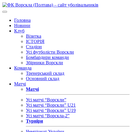
Головна
Новини
Клуб
Візитка
ІСТОРІЯ
Стадіон
Усі футболісти Ворскли
Бомбардири команди
Збірники Ворскли
Команда
Тренерський склад
Основний склад
Матчі
Матчі
Усі матчі “Ворскли”
Усі матчі “Ворскли” U21
Усі матчі “Ворскли” U19
Усі матчі “Ворскла-2”
Турніри
Чемпіонат України