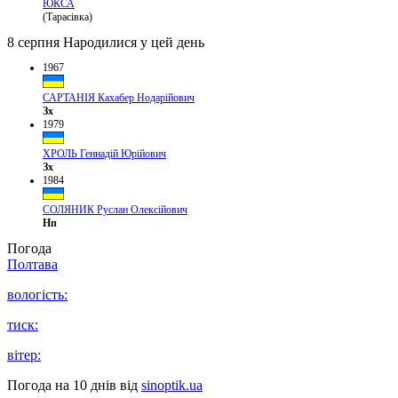
ЮКСА
(Тарасівка)
8 серпня
Народилися у цей день
1967
САРТАНІЯ Кахабер Нодарійович
Зх
1979
ХРОЛЬ Геннадій Юрійович
Зх
1984
СОЛЯНИК Руслан Олексійович
Нп
Погода
Полтава
вологість:
тиск:
вітер:
Погода на 10 днів від
sinoptik.ua