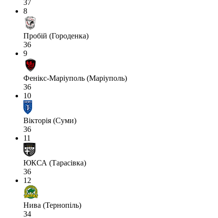
37
8
Пробій (Городенка)
36
9
Фенікс-Маріуполь (Маріуполь)
36
10
Вікторія (Суми)
36
11
ЮКСА (Тарасівка)
36
12
Нива (Тернопіль)
34